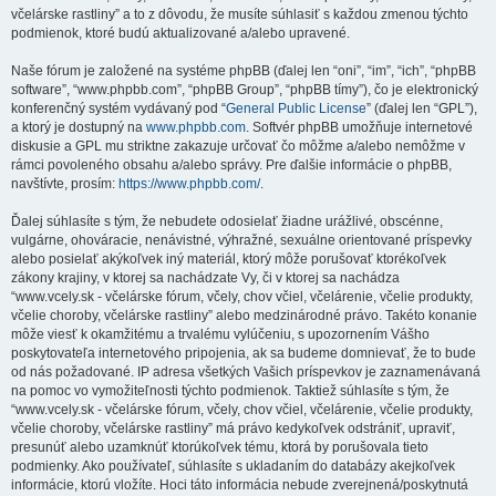
včelárske rastliny” a to z dôvodu, že musíte súhlasiť s každou zmenou týchto
podmienok, ktoré budú aktualizované a/alebo upravené.
Naše fórum je založené na systéme phpBB (ďalej len “oni”, “im”, “ich”, “phpBB
software”, “www.phpbb.com”, “phpBB Group”, “phpBB tímy”), čo je elektronický
konferenčný systém vydávaný pod “
General Public License
” (ďalej len “GPL”),
a ktorý je dostupný na
www.phpbb.com
. Softvér phpBB umožňuje internetové
diskusie a GPL mu striktne zakazuje určovať čo môžme a/alebo nemôžme v
rámci povoleného obsahu a/alebo správy. Pre ďalšie informácie o phpBB,
navštívte, prosím:
https://www.phpbb.com/
.
Ďalej súhlasíte s tým, že nebudete odosielať žiadne urážlivé, obscénne,
vulgárne, ohováracie, nenávistné, výhražné, sexuálne orientované príspevky
alebo posielať akýkoľvek iný materiál, ktorý môže porušovať ktorékoľvek
zákony krajiny, v ktorej sa nachádzate Vy, či v ktorej sa nachádza
“www.vcely.sk - včelárske fórum, včely, chov včiel, včelárenie, včelie produkty,
včelie choroby, včelárske rastliny” alebo medzinárodné právo. Takéto konanie
môže viesť k okamžitému a trvalému vylúčeniu, s upozornením Vášho
poskytovateľa internetového pripojenia, ak sa budeme domnievať, že to bude
od nás požadované. IP adresa všetkých Vašich príspevkov je zaznamenávaná
na pomoc vo vymožiteľnosti týchto podmienok. Taktiež súhlasíte s tým, že
“www.vcely.sk - včelárske fórum, včely, chov včiel, včelárenie, včelie produkty,
včelie choroby, včelárske rastliny” má právo kedykoľvek odstrániť, upraviť,
presunúť alebo uzamknúť ktorúkoľvek tému, ktorá by porušovala tieto
podmienky. Ako používateľ, súhlasíte s ukladaním do databázy akejkoľvek
informácie, ktorú vložíte. Hoci táto informácia nebude zverejnená/poskytnutá