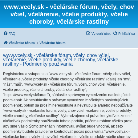
www.vcely.sk - včelárske fórum, včely, chov
včiel, včelárenie, včelie produkty, včelie
choroby, včelárske rastliny
FAQ
Vytvoriť účet
Prihlásiť sa
Včelárske fórum
Včelárske fórum
www.vcely.sk - včelárske fórum, včely, chov včiel,
včelárenie, včelie produkty, včelie choroby, včelárske
rastliny - Podmienky používania
Registráciou a vstupom na “www.vcely.sk - včelárske fórum, včely, chov včiel,
včelárenie, včelie produkty, včelie choroby, včelárske rastliny” (ďalej len “my”,
“nás”, “náš”, “www.vcely.sk - včelárske fórum, včely, chov včiel, včelárenie,
včelie produkty, včelie choroby, včelárske rastliny”,
“https://www.vcely.sk/forum”), súhlasíte s právnym vymedzením nasledujúcich
podmienok. Ak nesúhlasíte s právnym vymedzením všetkých nasledujúcich
podmienok, potom sa prosím neregistrujte a nevstupujte a/alebo nepoužívajte
“www.vcely.sk - včelárske fórum, včely, chov včiel, včelárenie, včelie produkty,
včelie choroby, včelárske rastliny”. Vyhradzujeme si právo kedykoľvek zmeniť
akékoľvek podmienky používania tohoto portálu, pričom urobíme všetko preto,
aby sme Vás o týchto zmenách informovali, avšak bude vhodné, ak tieto
podmienky budete pravidelne kontrolovať počas používania “www.vcely.sk -
včelárske fórum, včely, chov včiel, včelárenie, včelie produkty, včelie choroby,