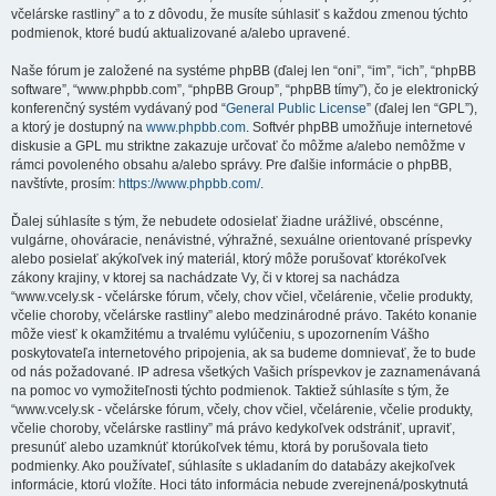
včelárske rastliny” a to z dôvodu, že musíte súhlasiť s každou zmenou týchto
podmienok, ktoré budú aktualizované a/alebo upravené.
Naše fórum je založené na systéme phpBB (ďalej len “oni”, “im”, “ich”, “phpBB
software”, “www.phpbb.com”, “phpBB Group”, “phpBB tímy”), čo je elektronický
konferenčný systém vydávaný pod “
General Public License
” (ďalej len “GPL”),
a ktorý je dostupný na
www.phpbb.com
. Softvér phpBB umožňuje internetové
diskusie a GPL mu striktne zakazuje určovať čo môžme a/alebo nemôžme v
rámci povoleného obsahu a/alebo správy. Pre ďalšie informácie o phpBB,
navštívte, prosím:
https://www.phpbb.com/
.
Ďalej súhlasíte s tým, že nebudete odosielať žiadne urážlivé, obscénne,
vulgárne, ohováracie, nenávistné, výhražné, sexuálne orientované príspevky
alebo posielať akýkoľvek iný materiál, ktorý môže porušovať ktorékoľvek
zákony krajiny, v ktorej sa nachádzate Vy, či v ktorej sa nachádza
“www.vcely.sk - včelárske fórum, včely, chov včiel, včelárenie, včelie produkty,
včelie choroby, včelárske rastliny” alebo medzinárodné právo. Takéto konanie
môže viesť k okamžitému a trvalému vylúčeniu, s upozornením Vášho
poskytovateľa internetového pripojenia, ak sa budeme domnievať, že to bude
od nás požadované. IP adresa všetkých Vašich príspevkov je zaznamenávaná
na pomoc vo vymožiteľnosti týchto podmienok. Taktiež súhlasíte s tým, že
“www.vcely.sk - včelárske fórum, včely, chov včiel, včelárenie, včelie produkty,
včelie choroby, včelárske rastliny” má právo kedykoľvek odstrániť, upraviť,
presunúť alebo uzamknúť ktorúkoľvek tému, ktorá by porušovala tieto
podmienky. Ako používateľ, súhlasíte s ukladaním do databázy akejkoľvek
informácie, ktorú vložíte. Hoci táto informácia nebude zverejnená/poskytnutá