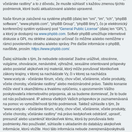
včelárske rastliny” a to z dôvodu, že musíte súhlasiť s každou zmenou týchto
podmienok, ktoré budú aktualizované a/alebo upravené.
Naše fórum je založené na systéme phpBB (ďalej len “oni”, “im”, “ich”, “phpBB
software”, “www.phpbb.com”, “phpBB Group”, “phpBB tímy”), čo je elektronický
konferenčný systém vydávaný pod “
General Public License
” (ďalej len “GPL”),
a ktorý je dostupný na
www.phpbb.com
. Softvér phpBB umožňuje internetové
diskusie a GPL mu striktne zakazuje určovať čo môžme a/alebo nemôžme v
rámci povoleného obsahu a/alebo správy. Pre ďalšie informácie o phpBB,
navštívte, prosím:
https://www.phpbb.com/
.
Ďalej súhlasíte s tým, že nebudete odosielať žiadne urážlivé, obscénne,
vulgárne, ohováracie, nenávistné, výhražné, sexuálne orientované príspevky
alebo posielať akýkoľvek iný materiál, ktorý môže porušovať ktorékoľvek
zákony krajiny, v ktorej sa nachádzate Vy, či v ktorej sa nachádza
“www.vcely.sk - včelárske fórum, včely, chov včiel, včelárenie, včelie produkty,
včelie choroby, včelárske rastliny” alebo medzinárodné právo. Takéto konanie
môže viesť k okamžitému a trvalému vylúčeniu, s upozornením Vášho
poskytovateľa internetového pripojenia, ak sa budeme domnievať, že to bude
od nás požadované. IP adresa všetkých Vašich príspevkov je zaznamenávaná
na pomoc vo vymožiteľnosti týchto podmienok. Taktiež súhlasíte s tým, že
“www.vcely.sk - včelárske fórum, včely, chov včiel, včelárenie, včelie produkty,
včelie choroby, včelárske rastliny” má právo kedykoľvek odstrániť, upraviť,
presunúť alebo uzamknúť ktorúkoľvek tému, ktorá by porušovala tieto
podmienky. Ako používateľ, súhlasíte s ukladaním do databázy akejkoľvek
informácie, ktorú vložíte. Hoci táto informácia nebude zverejnená/poskytnutá