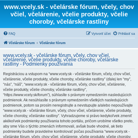
www.vcely.sk - včelárske fórum, včely, chov
včiel, včelárenie, včelie produkty, včelie
choroby, včelárske rastliny
FAQ
Vytvoriť účet
Prihlásiť sa
Včelárske fórum
Včelárske fórum
www.vcely.sk - včelárske fórum, včely, chov včiel,
včelárenie, včelie produkty, včelie choroby, včelárske
rastliny - Podmienky používania
Registráciou a vstupom na “www.vcely.sk - včelárske fórum, včely, chov včiel,
včelárenie, včelie produkty, včelie choroby, včelárske rastliny” (ďalej len “my”,
“nás”, “náš”, “www.vcely.sk - včelárske fórum, včely, chov včiel, včelárenie,
včelie produkty, včelie choroby, včelárske rastliny”,
“https://www.vcely.sk/forum”), súhlasíte s právnym vymedzením nasledujúcich
podmienok. Ak nesúhlasíte s právnym vymedzením všetkých nasledujúcich
podmienok, potom sa prosím neregistrujte a nevstupujte a/alebo nepoužívajte
“www.vcely.sk - včelárske fórum, včely, chov včiel, včelárenie, včelie produkty,
včelie choroby, včelárske rastliny”. Vyhradzujeme si právo kedykoľvek zmeniť
akékoľvek podmienky používania tohoto portálu, pričom urobíme všetko preto,
aby sme Vás o týchto zmenách informovali, avšak bude vhodné, ak tieto
podmienky budete pravidelne kontrolovať počas používania “www.vcely.sk -
včelárske fórum, včely, chov včiel, včelárenie, včelie produkty, včelie choroby,