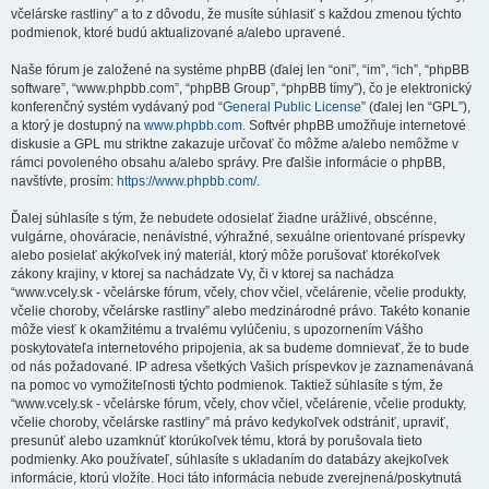
včelárske rastliny” a to z dôvodu, že musíte súhlasiť s každou zmenou týchto
podmienok, ktoré budú aktualizované a/alebo upravené.
Naše fórum je založené na systéme phpBB (ďalej len “oni”, “im”, “ich”, “phpBB
software”, “www.phpbb.com”, “phpBB Group”, “phpBB tímy”), čo je elektronický
konferenčný systém vydávaný pod “
General Public License
” (ďalej len “GPL”),
a ktorý je dostupný na
www.phpbb.com
. Softvér phpBB umožňuje internetové
diskusie a GPL mu striktne zakazuje určovať čo môžme a/alebo nemôžme v
rámci povoleného obsahu a/alebo správy. Pre ďalšie informácie o phpBB,
navštívte, prosím:
https://www.phpbb.com/
.
Ďalej súhlasíte s tým, že nebudete odosielať žiadne urážlivé, obscénne,
vulgárne, ohováracie, nenávistné, výhražné, sexuálne orientované príspevky
alebo posielať akýkoľvek iný materiál, ktorý môže porušovať ktorékoľvek
zákony krajiny, v ktorej sa nachádzate Vy, či v ktorej sa nachádza
“www.vcely.sk - včelárske fórum, včely, chov včiel, včelárenie, včelie produkty,
včelie choroby, včelárske rastliny” alebo medzinárodné právo. Takéto konanie
môže viesť k okamžitému a trvalému vylúčeniu, s upozornením Vášho
poskytovateľa internetového pripojenia, ak sa budeme domnievať, že to bude
od nás požadované. IP adresa všetkých Vašich príspevkov je zaznamenávaná
na pomoc vo vymožiteľnosti týchto podmienok. Taktiež súhlasíte s tým, že
“www.vcely.sk - včelárske fórum, včely, chov včiel, včelárenie, včelie produkty,
včelie choroby, včelárske rastliny” má právo kedykoľvek odstrániť, upraviť,
presunúť alebo uzamknúť ktorúkoľvek tému, ktorá by porušovala tieto
podmienky. Ako používateľ, súhlasíte s ukladaním do databázy akejkoľvek
informácie, ktorú vložíte. Hoci táto informácia nebude zverejnená/poskytnutá