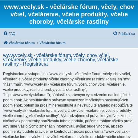
www.vcely.sk - včelárske fórum, včely, chov
včiel, včelárenie, včelie produkty, včelie
choroby, včelárske rastliny
FAQ
Prihlásiť sa
Včelárske fórum
Včelárske fórum
www.vcely.sk - včelárske fórum, včely, chov včiel,
včelárenie, včelie produkty, včelie choroby, včelárske
rastliny - Registrácia
Registráciou a vstupom na “www.vcely.sk - včelárske fórum, včely, chov včiel,
včelárenie, včelie produkty, včelie choroby, včelárske rastliny” (ďalej len “my”,
“nás”, “náš”, “www.vcely.sk - včelárske fórum, včely, chov včiel, včelárenie,
včelie produkty, včelie choroby, včelárske rastliny”,
“https://www.vcely.sk/forum”), súhlasíte s právnym vymedzením nasledujúcich
podmienok. Ak nesúhlasíte s právnym vymedzením všetkých nasledujúcich
podmienok, potom sa prosím neregistrujte a nevstupujte a/alebo nepoužívajte
“www.vcely.sk - včelárske fórum, včely, chov včiel, včelárenie, včelie produkty,
včelie choroby, včelárske rastliny”. Vyhradzujeme si právo kedykoľvek zmeniť
akékoľvek podmienky používania tohoto portálu, pričom urobíme všetko preto,
aby sme Vás o týchto zmenách informovali, avšak bude vhodné, ak tieto
podmienky budete pravidelne kontrolovať počas používania “www.vcely.sk -
včelárske fórum, včely, chov včiel, včelárenie, včelie produkty, včelie choroby,