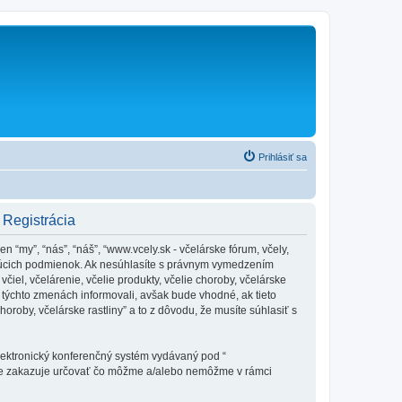
Prihlásiť sa
- Registrácia
en “my”, “nás”, “náš”, “www.vcely.sk - včelárske fórum, včely,
edujúcich podmienok. Ak nesúhlasíte s právnym vymedzením
iel, včelárenie, včelie produkty, včelie choroby, včelárske
týchto zmenách informovali, avšak bude vhodné, ak tieto
oroby, včelárske rastliny” a to z dôvodu, že musíte súhlasiť s
elektronický konferenčný systém vydávaný pod “
tne zakazuje určovať čo môžme a/alebo nemôžme v rámci