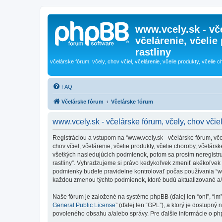
www.vcely.sk - vče
včelárenie, včelie
rastliny
včelárske fórum, včely, chov včiel, včelárenie, včelie produkty, včelie c
FAQ
Včelárske fórum
Včelárske fórum
www.vcely.sk - včelárske fórum, včely, chov včiel,
Registráciou a vstupom na “www.vcely.sk - včelárske fórum, včely,
chov včiel, včelárenie, včelie produkty, včelie choroby, včelá
všetkých nasledujúcich podmienok, potom sa prosím neregistrujte
rastliny”. Vyhradzujeme si právo kedykoľvek zmeniť akékoľvek 
podmienky budete pravidelne kontrolovať počas používania “www.v
každou zmenou týchto podmienok, ktoré budú aktualizované a
Naše fórum je založené na systéme phpBB (ďalej len “oni”, “im
General Public License
” (ďalej len “GPL”), a ktorý je dostupný 
povoleného obsahu a/alebo správy. Pre ďalšie informácie o php