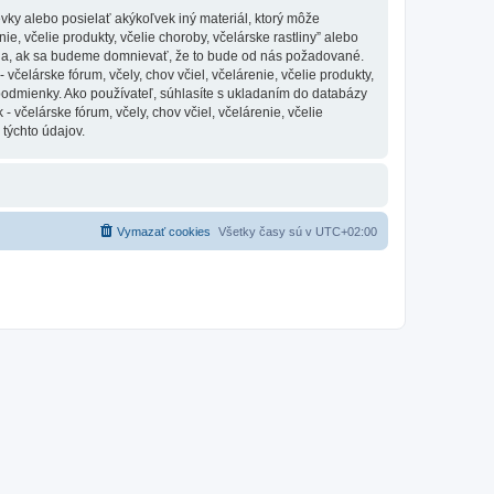
vky alebo posielať akýkoľvek iný materiál, ktorý môže
ie, včelie produkty, včelie choroby, včelárske rastliny” alebo
nia, ak sa budeme domnievať, že to bude od nás požadované.
čelárske fórum, včely, chov včiel, včelárenie, včelie produkty,
 podmienky. Ako používateľ, súhlasíte s ukladaním do databázy
 včelárske fórum, včely, chov včiel, včelárenie, včelie
 týchto údajov.
Vymazať cookies
Všetky časy sú v
UTC+02:00