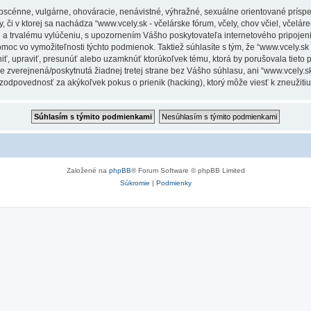
obscénne, vulgárne, ohováracie, nenávistné, výhražné, sexuálne orientované príspe
 či v ktorej sa nachádza “www.vcely.sk - včelárske fórum, včely, chov včiel, včeláren
a trvalému vylúčeniu, s upozornením Vášho poskytovateľa internetového pripoje
 vo vymožiteľnosti týchto podmienok. Taktiež súhlasíte s tým, že “www.vcely.sk - v
niť, upraviť, presunúť alebo uzamknúť ktorúkoľvek tému, ktorá by porušovala tieto
e zverejnená/poskytnutá žiadnej tretej strane bez Vášho súhlasu, ani “www.vcely.sk -
 zodpovednosť za akýkoľvek pokus o prienik (hacking), ktorý môže viesť k zneužitiu
Založené na
phpBB
® Forum Software © phpBB Limited
Súkromie
|
Podmienky