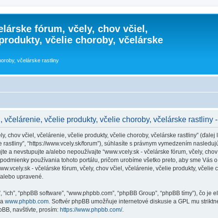
lárske fórum, včely, chov včiel,
 produkty, včelie choroby, včelárske
horoby, včelárske rastliny
 včelárenie, včelie produkty, včelie choroby, včelárske rastliny 
 chov včiel, včelárenie, včelie produkty, včelie choroby, včelárske rastliny” (ďalej l
rske rastliny”, “https://www.vcely.sk/forum”), súhlasíte s právnym vymedzením nasl
 a nevstupujte a/alebo nepoužívajte “www.vcely.sk - včelárske fórum, včely, chov vč
podmienky používania tohoto portálu, pričom urobíme všetko preto, aby sme Vás o 
cely.sk - včelárske fórum, včely, chov včiel, včelárenie, včelie produkty, včelie ch
/alebo upravené.
”, “ich”, “phpBB software”, “www.phpbb.com”, “phpBB Group”, “phpBB tímy”), čo je 
na
www.phpbb.com
. Softvér phpBB umožňuje internetové diskusie a GPL mu strik
BB, navštívte, prosím:
https://www.phpbb.com/
.