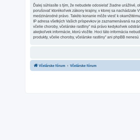
Ďalej súhlasíte s tým, že nebudete odosielať žiadne urážlivé, 
porušovať ktorékoľvek zákony krajiny, v ktorej sa nachádzate Vy,
medzinárodné právo. Takéto konanie môže viesť k okamžitému 
IP adresa všetkých Vašich príspevkov je zaznamenávaná na pomoc
včelie choroby, včelárske rastliny” má právo kedykoľvek odstrá
akejkoľvek informácie, ktorú vložíte. Hoci táto informácia nebud
produkty, včelie choroby, včelárske rastliny” ani phpBB nenesú
Včelárske fórum
Včelárske fórum