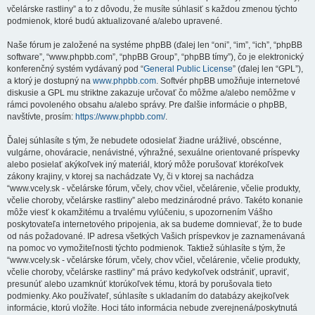
včelárske rastliny” a to z dôvodu, že musíte súhlasiť s každou zmenou týchto
podmienok, ktoré budú aktualizované a/alebo upravené.
Naše fórum je založené na systéme phpBB (ďalej len “oni”, “im”, “ich”, “phpBB
software”, “www.phpbb.com”, “phpBB Group”, “phpBB tímy”), čo je elektronický
konferenčný systém vydávaný pod “
General Public License
” (ďalej len “GPL”),
a ktorý je dostupný na
www.phpbb.com
. Softvér phpBB umožňuje internetové
diskusie a GPL mu striktne zakazuje určovať čo môžme a/alebo nemôžme v
rámci povoleného obsahu a/alebo správy. Pre ďalšie informácie o phpBB,
navštívte, prosím:
https://www.phpbb.com/
.
Ďalej súhlasíte s tým, že nebudete odosielať žiadne urážlivé, obscénne,
vulgárne, ohováracie, nenávistné, výhražné, sexuálne orientované príspevky
alebo posielať akýkoľvek iný materiál, ktorý môže porušovať ktorékoľvek
zákony krajiny, v ktorej sa nachádzate Vy, či v ktorej sa nachádza
“www.vcely.sk - včelárske fórum, včely, chov včiel, včelárenie, včelie produkty,
včelie choroby, včelárske rastliny” alebo medzinárodné právo. Takéto konanie
môže viesť k okamžitému a trvalému vylúčeniu, s upozornením Vášho
poskytovateľa internetového pripojenia, ak sa budeme domnievať, že to bude
od nás požadované. IP adresa všetkých Vašich príspevkov je zaznamenávaná
na pomoc vo vymožiteľnosti týchto podmienok. Taktiež súhlasíte s tým, že
“www.vcely.sk - včelárske fórum, včely, chov včiel, včelárenie, včelie produkty,
včelie choroby, včelárske rastliny” má právo kedykoľvek odstrániť, upraviť,
presunúť alebo uzamknúť ktorúkoľvek tému, ktorá by porušovala tieto
podmienky. Ako používateľ, súhlasíte s ukladaním do databázy akejkoľvek
informácie, ktorú vložíte. Hoci táto informácia nebude zverejnená/poskytnutá