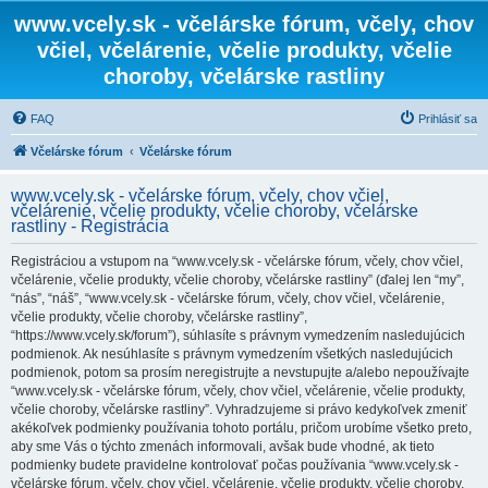
www.vcely.sk - včelárske fórum, včely, chov
včiel, včelárenie, včelie produkty, včelie
choroby, včelárske rastliny
FAQ
Prihlásiť sa
Včelárske fórum
Včelárske fórum
www.vcely.sk - včelárske fórum, včely, chov včiel,
včelárenie, včelie produkty, včelie choroby, včelárske
rastliny - Registrácia
Registráciou a vstupom na “www.vcely.sk - včelárske fórum, včely, chov včiel,
včelárenie, včelie produkty, včelie choroby, včelárske rastliny” (ďalej len “my”,
“nás”, “náš”, “www.vcely.sk - včelárske fórum, včely, chov včiel, včelárenie,
včelie produkty, včelie choroby, včelárske rastliny”,
“https://www.vcely.sk/forum”), súhlasíte s právnym vymedzením nasledujúcich
podmienok. Ak nesúhlasíte s právnym vymedzením všetkých nasledujúcich
podmienok, potom sa prosím neregistrujte a nevstupujte a/alebo nepoužívajte
“www.vcely.sk - včelárske fórum, včely, chov včiel, včelárenie, včelie produkty,
včelie choroby, včelárske rastliny”. Vyhradzujeme si právo kedykoľvek zmeniť
akékoľvek podmienky používania tohoto portálu, pričom urobíme všetko preto,
aby sme Vás o týchto zmenách informovali, avšak bude vhodné, ak tieto
podmienky budete pravidelne kontrolovať počas používania “www.vcely.sk -
včelárske fórum, včely, chov včiel, včelárenie, včelie produkty, včelie choroby,