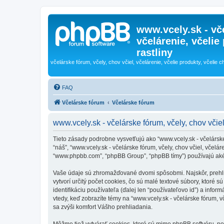
www.vcely.sk - vče
včelárenie, včelie
rastliny
včelárske fórum, včely, chov včiel, včelárenie, včelie produkty, včelie c
FAQ
Včelárske fórum
Včelárske fórum
www.vcely.sk - včelárske fórum, včely, chov včiel
Tieto zásady podrobne vysvetľujú ako “www.vcely.sk - včelárske f
“náš”, “www.vcely.sk - včelárske fórum, včely, chov včiel, včeláre
“www.phpbb.com”, “phpBB Group”, “phpBB tímy”) používajú aké
Vaše údaje sú zhromažďované dvomi spôsobmi. Najskôr, prehliada
vytvorí určitý počet cookies, čo sú malé textové súbory, ktoré
identifikáciu používateľa (ďalej len “používateľovo id”) a infor
vtedy, keď zobrazíte témy na “www.vcely.sk - včelárske fórum, vč
sa zvýši komfort Vášho prehliadania.
Môžme tiež vytvárať cookies, ktoré sú mimo phpBB softvéru, počas