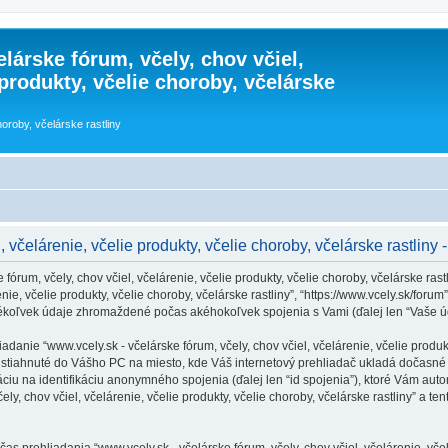
lárske fórum, včely, chov včiel,
 produkty, včelie choroby, včelárske
horoby, včelárske rastliny
, včelárenie, včelie produkty, včelie choroby, včelárske rastlin
órum, včely, chov včiel, včelárenie, včelie produkty, včelie choroby, včelárske rast
nie, včelie produkty, včelie choroby, včelárske rastliny”, “https://www.vcely.sk/forum”)
koľvek údaje zhromaždené počas akéhokoľvek spojenia s Vami (ďalej len “Vaše úd
nie “www.vcely.sk - včelárske fórum, včely, chov včiel, včelárenie, včelie produkty
 sú stiahnuté do Vášho PC na miesto, kde Váš internetový prehliadač ukladá dočasn
máciu na identifikáciu anonymného spojenia (ďalej len “id spojenia”), ktoré Vám aut
ely, chov včiel, včelárenie, včelie produkty, včelie choroby, včelárske rastliny” a t
 prehliadania “www.vcely.sk - včelárske fórum, včely, chov včiel, včelárenie, včelie