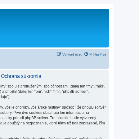
Vytvoriť účet
Prihlásiť sa
y - Ochrana súkromia
liny” spolu s pridruženými spoločnosťami (ďalej len “my”, “nás”,
 a phpBB (ďalej len “oni”, “ich”, “im”, “phpBB softvér”,
aje”).
, včelie choroby, včelárske rastliny” spôsobí, že phpBB softvér
é súbory. Prvé dve cookies obsahujú len informáciu na
omaticky priradí phpBB softvér. Tretí cookie bude vytvorený
ento je použitý na rozpoznanie, ktoré témy už boli zobrazené, čím
 produkty, včelie choroby, včelárske rastliny”, avšak tieto sú