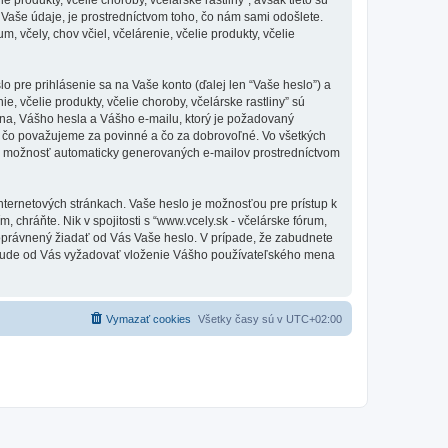
aše údaje, je prostredníctvom toho, čo nám sami odošlete.
 včely, chov včiel, včelárenie, včelie produkty, včelie
pre prihlásenie sa na Vaše konto (ďalej len “Vaše heslo”) a
e, včelie produkty, včelie choroby, včelárske rastliny” sú
na, Vášho hesla a Vášho e-mailu, ktorý je požadovaný
oho, čo považujeme za povinné a čo za dobrovoľné. Vo všetkých
iť možnosť automaticky generovaných e-mailov prostredníctvom
nternetových stránkach. Vaše heslo je možnosťou pre prístup k
m, chráňte. Nik v spojitosti s “www.vcely.sk - včelárske fórum,
tí oprávnený žiadať od Vás Vaše heslo. V prípade, že zabudnete
es bude od Vás vyžadovať vloženie Vášho používateľského mena
Vymazať cookies
Všetky časy sú v
UTC+02:00