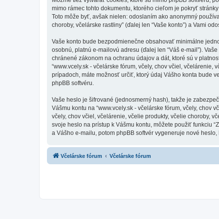
mimo rámec tohto dokumentu, ktorého cieľom je pokryť stránky
Toto môže byť, avšak nielen: odoslaním ako anonymný používateľ 
choroby, včelárske rastliny” (ďalej len “Vaše konto”) a Vami odo
Vaše konto bude bezpodmienečne obsahovať minimálne jednoznač
osobnú, platnú e-mailovú adresu (ďalej len “Váš e-mail”). Vaše ú
chránené zákonom na ochranu údajov a dát, ktoré sú v platnos
“www.vcely.sk - včelárske fórum, včely, chov včiel, včelárenie,
prípadoch, máte možnosť určiť, ktorý údaj Vášho konta bude v
phpBB softvéru.
Vaše heslo je šifrované (jednosmerný hash), takže je zabezpeč
Vášmu kontu na “www.vcely.sk - včelárske fórum, včely, chov včiel
včely, chov včiel, včelárenie, včelie produkty, včelie choroby,
svoje heslo na prístup k Vášmu kontu, môžete použiť funkciu 
a Vášho e-mailu, potom phpBB softvér vygeneruje nové heslo,
Včelárske fórum
Včelárske fórum