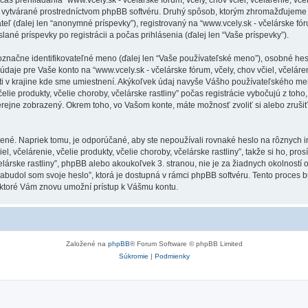
 vytvárané prostredníctvom phpBB softvéru. Druhý spôsob, ktorým zhromažďujeme V
(ďalej len “anonymné príspevky”), registrovaný na “www.vcely.sk - včelárske fórum,
slané príspevky po registrácii a počas prihlásenia (ďalej len “Vaše príspevky”).
ne identifikovateľné meno (ďalej len “Vaše používateľské meno”), osobné heslo 
daje pre Vaše konto na “www.vcely.sk - včelárske fórum, včely, chov včiel, včeláreni
ti v krajine kde sme umiestnení. Akýkoľvek údaj navyše Vášho používateľského me
 včelie produkty, včelie choroby, včelárske rastliny” počas registrácie vybočujú z t
erejne zobrazený. Okrem toho, vo Vašom konte, máte možnosť zvoliť si alebo zruš
ené. Napriek tomu, je odporúčané, aby ste nepoužívali rovnaké heslo na rôznych i
, včelárenie, včelie produkty, včelie choroby, včelárske rastliny”, takže si ho, prosí
 včelárske rastliny”, phpBB alebo akoukoľvek 3. stranou, nie je za žiadnych okolnos
“Zabudol som svoje heslo”, ktorá je dostupná v rámci phpBB softvéru. Tento proc
 ktoré Vám znovu umožní prístup k Vášmu kontu.
Založené na
phpBB
® Forum Software © phpBB Limited
Súkromie
|
Podmienky