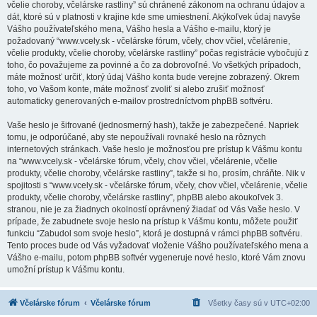
včelie choroby, včelárske rastliny” sú chránené zákonom na ochranu údajov a
dát, ktoré sú v platnosti v krajine kde sme umiestnení. Akýkoľvek údaj navyše
Vášho používateľského mena, Vášho hesla a Vášho e-mailu, ktorý je
požadovaný “www.vcely.sk - včelárske fórum, včely, chov včiel, včelárenie,
včelie produkty, včelie choroby, včelárske rastliny” počas registrácie vybočujú z
toho, čo považujeme za povinné a čo za dobrovoľné. Vo všetkých prípadoch,
máte možnosť určiť, ktorý údaj Vášho konta bude verejne zobrazený. Okrem
toho, vo Vašom konte, máte možnosť zvoliť si alebo zrušiť možnosť
automaticky generovaných e-mailov prostredníctvom phpBB softvéru.
Vaše heslo je šifrované (jednosmerný hash), takže je zabezpečené. Napriek
tomu, je odporúčané, aby ste nepoužívali rovnaké heslo na rôznych
internetových stránkach. Vaše heslo je možnosťou pre prístup k Vášmu kontu
na “www.vcely.sk - včelárske fórum, včely, chov včiel, včelárenie, včelie
produkty, včelie choroby, včelárske rastliny”, takže si ho, prosím, chráňte. Nik v
spojitosti s “www.vcely.sk - včelárske fórum, včely, chov včiel, včelárenie, včelie
produkty, včelie choroby, včelárske rastliny”, phpBB alebo akoukoľvek 3.
stranou, nie je za žiadnych okolností oprávnený žiadať od Vás Vaše heslo. V
prípade, že zabudnete svoje heslo na prístup k Vášmu kontu, môžete použiť
funkciu “Zabudol som svoje heslo”, ktorá je dostupná v rámci phpBB softvéru.
Tento proces bude od Vás vyžadovať vloženie Vášho používateľského mena a
Vášho e-mailu, potom phpBB softvér vygeneruje nové heslo, ktoré Vám znovu
umožní prístup k Vášmu kontu.
Včelárske fórum
Včelárske fórum
Všetky časy sú v
UTC+02:00