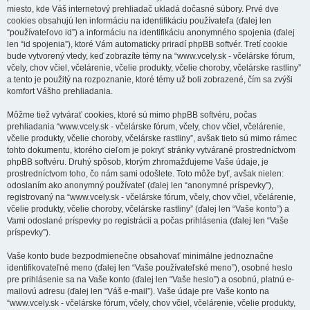
miesto, kde Váš internetový prehliadač ukladá dočasné súbory. Prvé dve
cookies obsahujú len informáciu na identifikáciu používateľa (ďalej len
“používateľovo id”) a informáciu na identifikáciu anonymného spojenia (ďalej
len “id spojenia”), ktoré Vám automaticky priradí phpBB softvér. Tretí cookie
bude vytvorený vtedy, keď zobrazíte témy na “www.vcely.sk - včelárske fórum,
včely, chov včiel, včelárenie, včelie produkty, včelie choroby, včelárske rastliny”
a tento je použitý na rozpoznanie, ktoré témy už boli zobrazené, čím sa zvýši
komfort Vášho prehliadania.
Môžme tiež vytvárať cookies, ktoré sú mimo phpBB softvéru, počas
prehliadania “www.vcely.sk - včelárske fórum, včely, chov včiel, včelárenie,
včelie produkty, včelie choroby, včelárske rastliny”, avšak tieto sú mimo rámec
tohto dokumentu, ktorého cieľom je pokryť stránky vytvárané prostredníctvom
phpBB softvéru. Druhý spôsob, ktorým zhromažďujeme Vaše údaje, je
prostredníctvom toho, čo nám sami odošlete. Toto môže byť, avšak nielen:
odoslaním ako anonymný používateľ (ďalej len “anonymné príspevky”),
registrovaný na “www.vcely.sk - včelárske fórum, včely, chov včiel, včelárenie,
včelie produkty, včelie choroby, včelárske rastliny” (ďalej len “Vaše konto”) a
Vami odoslané príspevky po registrácii a počas prihlásenia (ďalej len “Vaše
príspevky”).
Vaše konto bude bezpodmienečne obsahovať minimálne jednoznačne
identifikovateľné meno (ďalej len “Vaše používateľské meno”), osobné heslo
pre prihlásenie sa na Vaše konto (ďalej len “Vaše heslo”) a osobnú, platnú e-
mailovú adresu (ďalej len “Váš e-mail”). Vaše údaje pre Vaše konto na
“www.vcely.sk - včelárske fórum, včely, chov včiel, včelárenie, včelie produkty,