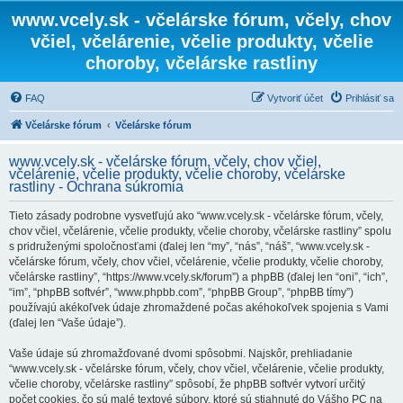
www.vcely.sk - včelárske fórum, včely, chov
včiel, včelárenie, včelie produkty, včelie
choroby, včelárske rastliny
FAQ
Vytvoriť účet
Prihlásiť sa
Včelárske fórum
Včelárske fórum
www.vcely.sk - včelárske fórum, včely, chov včiel,
včelárenie, včelie produkty, včelie choroby, včelárske
rastliny - Ochrana súkromia
Tieto zásady podrobne vysvetľujú ako “www.vcely.sk - včelárske fórum, včely,
chov včiel, včelárenie, včelie produkty, včelie choroby, včelárske rastliny” spolu
s pridruženými spoločnosťami (ďalej len “my”, “nás”, “náš”, “www.vcely.sk -
včelárske fórum, včely, chov včiel, včelárenie, včelie produkty, včelie choroby,
včelárske rastliny”, “https://www.vcely.sk/forum”) a phpBB (ďalej len “oni”, “ich”,
“im”, “phpBB softvér”, “www.phpbb.com”, “phpBB Group”, “phpBB tímy”)
používajú akékoľvek údaje zhromaždené počas akéhokoľvek spojenia s Vami
(ďalej len “Vaše údaje”).
Vaše údaje sú zhromažďované dvomi spôsobmi. Najskôr, prehliadanie
“www.vcely.sk - včelárske fórum, včely, chov včiel, včelárenie, včelie produkty,
včelie choroby, včelárske rastliny” spôsobí, že phpBB softvér vytvorí určitý
počet cookies, čo sú malé textové súbory, ktoré sú stiahnuté do Vášho PC na