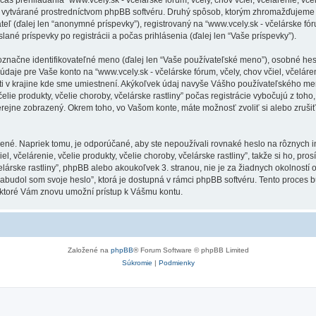
 vytvárané prostredníctvom phpBB softvéru. Druhý spôsob, ktorým zhromažďujeme V
(ďalej len “anonymné príspevky”), registrovaný na “www.vcely.sk - včelárske fórum,
slané príspevky po registrácii a počas prihlásenia (ďalej len “Vaše príspevky”).
ne identifikovateľné meno (ďalej len “Vaše používateľské meno”), osobné heslo 
daje pre Vaše konto na “www.vcely.sk - včelárske fórum, včely, chov včiel, včeláreni
ti v krajine kde sme umiestnení. Akýkoľvek údaj navyše Vášho používateľského me
 včelie produkty, včelie choroby, včelárske rastliny” počas registrácie vybočujú z t
erejne zobrazený. Okrem toho, vo Vašom konte, máte možnosť zvoliť si alebo zruš
ené. Napriek tomu, je odporúčané, aby ste nepoužívali rovnaké heslo na rôznych i
, včelárenie, včelie produkty, včelie choroby, včelárske rastliny”, takže si ho, prosí
 včelárske rastliny”, phpBB alebo akoukoľvek 3. stranou, nie je za žiadnych okolnos
“Zabudol som svoje heslo”, ktorá je dostupná v rámci phpBB softvéru. Tento proc
 ktoré Vám znovu umožní prístup k Vášmu kontu.
Založené na
phpBB
® Forum Software © phpBB Limited
Súkromie
|
Podmienky