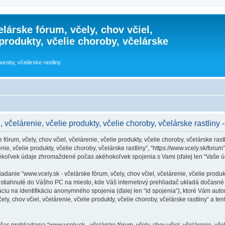
lárske fórum, včely, chov včiel,
 produkty, včelie choroby, včelárske
horoby, včelárske rastliny
, včelárenie, včelie produkty, včelie choroby, včelárske rastlin
órum, včely, chov včiel, včelárenie, včelie produkty, včelie choroby, včelárske rast
nie, včelie produkty, včelie choroby, včelárske rastliny”, “https://www.vcely.sk/forum”)
koľvek údaje zhromaždené počas akéhokoľvek spojenia s Vami (ďalej len “Vaše úd
nie “www.vcely.sk - včelárske fórum, včely, chov včiel, včelárenie, včelie produkty
 sú stiahnuté do Vášho PC na miesto, kde Váš internetový prehliadač ukladá dočasn
máciu na identifikáciu anonymného spojenia (ďalej len “id spojenia”), ktoré Vám aut
ely, chov včiel, včelárenie, včelie produkty, včelie choroby, včelárske rastliny” a t
 prehliadania “www.vcely.sk - včelárske fórum, včely, chov včiel, včelárenie, včelie