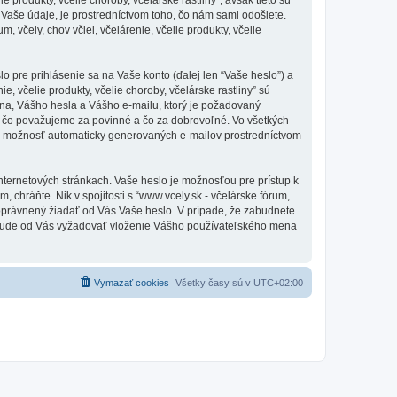
aše údaje, je prostredníctvom toho, čo nám sami odošlete.
 včely, chov včiel, včelárenie, včelie produkty, včelie
pre prihlásenie sa na Vaše konto (ďalej len “Vaše heslo”) a
e, včelie produkty, včelie choroby, včelárske rastliny” sú
na, Vášho hesla a Vášho e-mailu, ktorý je požadovaný
oho, čo považujeme za povinné a čo za dobrovoľné. Vo všetkých
iť možnosť automaticky generovaných e-mailov prostredníctvom
nternetových stránkach. Vaše heslo je možnosťou pre prístup k
m, chráňte. Nik v spojitosti s “www.vcely.sk - včelárske fórum,
tí oprávnený žiadať od Vás Vaše heslo. V prípade, že zabudnete
es bude od Vás vyžadovať vloženie Vášho používateľského mena
Vymazať cookies
Všetky časy sú v
UTC+02:00