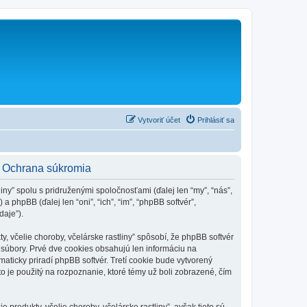
Vytvoriť účet
Prihlásiť sa
y - Ochrana súkromia
liny” spolu s pridruženými spoločnosťami (ďalej len “my”, “nás”,
 a phpBB (ďalej len “oni”, “ich”, “im”, “phpBB softvér”,
aje”).
, včelie choroby, včelárske rastliny” spôsobí, že phpBB softvér
é súbory. Prvé dve cookies obsahujú len informáciu na
omaticky priradí phpBB softvér. Tretí cookie bude vytvorený
ento je použitý na rozpoznanie, ktoré témy už boli zobrazené, čím
 produkty, včelie choroby, včelárske rastliny”, avšak tieto sú