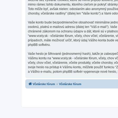
mimo rámec tohto dokumentu, ktorého cieľom je pokryť stránky
Toto môže byť, avšak nielen: odoslaním ako anonymný používateľ 
choroby, včelárske rastliny” (ďalej len “Vaše konto”) a Vami odo
Vaše konto bude bezpodmienečne obsahovať minimálne jednoznač
osobnú, platnú e-mailovú adresu (ďalej len “Váš e-mail”). Vaše ú
chránené zákonom na ochranu údajov a dát, ktoré sú v platnos
“www.vcely.sk - včelárske fórum, včely, chov včiel, včelárenie,
prípadoch, máte možnosť určiť, ktorý údaj Vášho konta bude v
phpBB softvéru.
Vaše heslo je šifrované (jednosmerný hash), takže je zabezpeč
Vášmu kontu na “www.vcely.sk - včelárske fórum, včely, chov včiel
včely, chov včiel, včelárenie, včelie produkty, včelie choroby,
svoje heslo na prístup k Vášmu kontu, môžete použiť funkciu 
a Vášho e-mailu, potom phpBB softvér vygeneruje nové heslo,
Včelárske fórum
Včelárske fórum