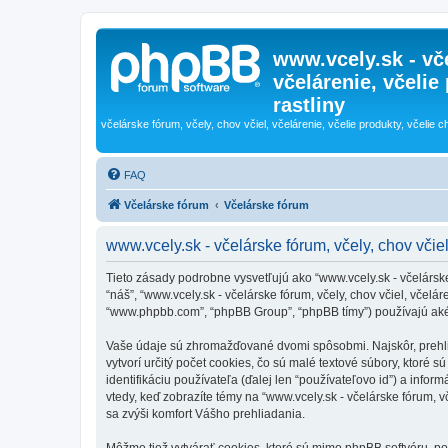
www.vcely.sk - vče
včelárenie, včelie
rastliny
včelárske fórum, včely, chov včiel, včelárenie, včelie produkty, včelie c
FAQ
Včelárske fórum
Včelárske fórum
www.vcely.sk - včelárske fórum, včely, chov včiel
Tieto zásady podrobne vysvetľujú ako “www.vcely.sk - včelárske f
“náš”, “www.vcely.sk - včelárske fórum, včely, chov včiel, včeláre
“www.phpbb.com”, “phpBB Group”, “phpBB tímy”) používajú aké
Vaše údaje sú zhromažďované dvomi spôsobmi. Najskôr, prehliada
vytvorí určitý počet cookies, čo sú malé textové súbory, ktoré
identifikáciu používateľa (ďalej len “používateľovo id”) a infor
vtedy, keď zobrazíte témy na “www.vcely.sk - včelárske fórum, vč
sa zvýši komfort Vášho prehliadania.
Môžme tiež vytvárať cookies, ktoré sú mimo phpBB softvéru, počas