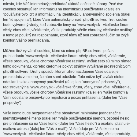
miesto, kde Váš internetový prehliadač ukladá dočasné súbory. Prvé dve
cookies obsahujú len informáciu na identifikáciu používateľa (ďalej len
“používateľovo id”) a informáciu na identifikáciu anonymného spojenia (ďalej
len “id spojenia”), ktoré Vám automaticky priradí phpBB softvér. Tretí cookie
bude vytvorený vtedy, keď zobrazíte témy na “www.vcely.sk - včelárske fórum,
včely, chov včiel, včelárenie, včelie produkty, včelie choroby, včelárske rastliny”
a tento je použitý na rozpoznanie, ktoré témy už boli zobrazené, čím sa zvýši
komfort Vášho prehliadania.
Môžme tiež vytvárať cookies, ktoré sú mimo phpBB softvéru, počas
prehliadania “www.vcely.sk - včelárske fórum, včely, chov včiel, včelárenie,
včelie produkty, včelie choroby, včelárske rastliny”, avšak tieto sú mimo rámec
tohto dokumentu, ktorého cieľom je pokryť stránky vytvárané prostredníctvom
phpBB softvéru. Druhý spôsob, ktorým zhromažďujeme Vaše údaje, je
prostredníctvom toho, čo nám sami odošlete. Toto môže byť, avšak nielen:
odoslaním ako anonymný používateľ (ďalej len “anonymné príspevky”),
registrovaný na “www.vcely.sk - včelárske fórum, včely, chov včiel, včelárenie,
včelie produkty, včelie choroby, včelárske rastliny” (ďalej len “Vaše konto”) a
Vami odoslané príspevky po registrácii a počas prihlásenia (ďalej len “Vaše
príspevky”).
Vaše konto bude bezpodmienečne obsahovať minimálne jednoznačne
identifikovateľné meno (ďalej len “Vaše používateľské meno”), osobné heslo
pre prihlásenie sa na Vaše konto (ďalej len “Vaše heslo”) a osobnú, platnú e-
mailovú adresu (ďalej len “Váš e-mail”). Vaše údaje pre Vaše konto na
“www.vcely.sk - včelárske fórum, včely, chov včiel, včelárenie, včelie produkty,