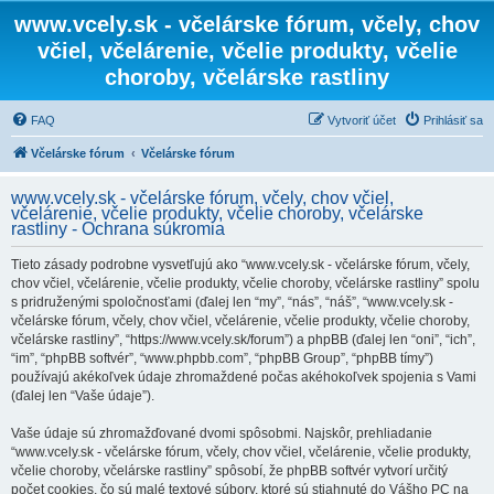
www.vcely.sk - včelárske fórum, včely, chov
včiel, včelárenie, včelie produkty, včelie
choroby, včelárske rastliny
FAQ
Vytvoriť účet
Prihlásiť sa
Včelárske fórum
Včelárske fórum
www.vcely.sk - včelárske fórum, včely, chov včiel,
včelárenie, včelie produkty, včelie choroby, včelárske
rastliny - Ochrana súkromia
Tieto zásady podrobne vysvetľujú ako “www.vcely.sk - včelárske fórum, včely,
chov včiel, včelárenie, včelie produkty, včelie choroby, včelárske rastliny” spolu
s pridruženými spoločnosťami (ďalej len “my”, “nás”, “náš”, “www.vcely.sk -
včelárske fórum, včely, chov včiel, včelárenie, včelie produkty, včelie choroby,
včelárske rastliny”, “https://www.vcely.sk/forum”) a phpBB (ďalej len “oni”, “ich”,
“im”, “phpBB softvér”, “www.phpbb.com”, “phpBB Group”, “phpBB tímy”)
používajú akékoľvek údaje zhromaždené počas akéhokoľvek spojenia s Vami
(ďalej len “Vaše údaje”).
Vaše údaje sú zhromažďované dvomi spôsobmi. Najskôr, prehliadanie
“www.vcely.sk - včelárske fórum, včely, chov včiel, včelárenie, včelie produkty,
včelie choroby, včelárske rastliny” spôsobí, že phpBB softvér vytvorí určitý
počet cookies, čo sú malé textové súbory, ktoré sú stiahnuté do Vášho PC na