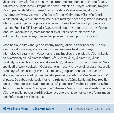
včelie choroby, včelárske rastliny” sú chránené zákonom na ochranu údajov a
dát, ktoré sú v platnosti v krajine kde sme umiestnení. Akýkoľvek údaj navyše
Vášho používateľského mena, Vášho hesla a Vášho e-mailu, ktorý je
požadovaný “www.vcely.sk - včelárske fórum, včely, chov včiel, včelárenie,
včelie produkty, včelie choroby, včelárske rastliny” počas registrácie vybočujú z
toho, čo považujeme za povinné a čo za dobrovoľné. Vo všetkých prípadoch,
máte možnosť určiť, ktorý údaj Vášho konta bude verejne zobrazený. Okrem
toho, vo Vašom konte, máte možnosť zvoliť si alebo zrušiť možnosť
automaticky generovaných e-mailov prostredníctvom phpBB softvéru.
Vaše heslo je šifrované (jednosmerný hash), takže je zabezpečené. Napriek
tomu, je odporúčané, aby ste nepoužívali rovnaké heslo na rôznych
internetových stránkach. Vaše heslo je možnosťou pre prístup k Vášmu kontu
na “www.vcely.sk - včelárske fórum, včely, chov včiel, včelárenie, včelie
produkty, včelie choroby, včelárske rastliny”, takže si ho, prosím, chráňte. Nik v
spojitosti s “www.vcely.sk - včelárske fórum, včely, chov včiel, včelárenie, včelie
produkty, včelie choroby, včelárske rastliny”, phpBB alebo akoukoľvek 3.
stranou, nie je za žiadnych okolností oprávnený žiadať od Vás Vaše heslo. V
prípade, že zabudnete svoje heslo na prístup k Vášmu kontu, môžete použiť
funkciu “Zabudol som svoje heslo”, ktorá je dostupná v rámci phpBB softvéru.
Tento proces bude od Vás vyžadovať vloženie Vášho používateľského mena a
Vášho e-mailu, potom phpBB softvér vygeneruje nové heslo, ktoré Vám znovu
umožní prístup k Vášmu kontu.
Včelárske fórum
Včelárske fórum
Všetky časy sú v
UTC+02:00