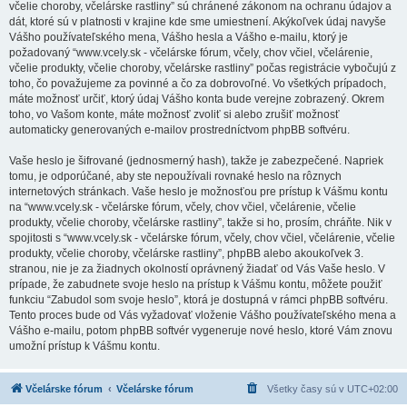
včelie choroby, včelárske rastliny” sú chránené zákonom na ochranu údajov a
dát, ktoré sú v platnosti v krajine kde sme umiestnení. Akýkoľvek údaj navyše
Vášho používateľského mena, Vášho hesla a Vášho e-mailu, ktorý je
požadovaný “www.vcely.sk - včelárske fórum, včely, chov včiel, včelárenie,
včelie produkty, včelie choroby, včelárske rastliny” počas registrácie vybočujú z
toho, čo považujeme za povinné a čo za dobrovoľné. Vo všetkých prípadoch,
máte možnosť určiť, ktorý údaj Vášho konta bude verejne zobrazený. Okrem
toho, vo Vašom konte, máte možnosť zvoliť si alebo zrušiť možnosť
automaticky generovaných e-mailov prostredníctvom phpBB softvéru.
Vaše heslo je šifrované (jednosmerný hash), takže je zabezpečené. Napriek
tomu, je odporúčané, aby ste nepoužívali rovnaké heslo na rôznych
internetových stránkach. Vaše heslo je možnosťou pre prístup k Vášmu kontu
na “www.vcely.sk - včelárske fórum, včely, chov včiel, včelárenie, včelie
produkty, včelie choroby, včelárske rastliny”, takže si ho, prosím, chráňte. Nik v
spojitosti s “www.vcely.sk - včelárske fórum, včely, chov včiel, včelárenie, včelie
produkty, včelie choroby, včelárske rastliny”, phpBB alebo akoukoľvek 3.
stranou, nie je za žiadnych okolností oprávnený žiadať od Vás Vaše heslo. V
prípade, že zabudnete svoje heslo na prístup k Vášmu kontu, môžete použiť
funkciu “Zabudol som svoje heslo”, ktorá je dostupná v rámci phpBB softvéru.
Tento proces bude od Vás vyžadovať vloženie Vášho používateľského mena a
Vášho e-mailu, potom phpBB softvér vygeneruje nové heslo, ktoré Vám znovu
umožní prístup k Vášmu kontu.
Včelárske fórum
Včelárske fórum
Všetky časy sú v
UTC+02:00