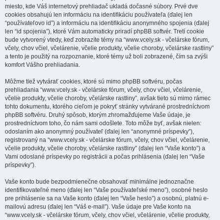
miesto, kde Váš internetový prehliadač ukladá dočasné súbory. Prvé dve
cookies obsahujú len informáciu na identifikáciu používateľa (ďalej len
“používateľovo id”) a informáciu na identifikáciu anonymného spojenia (ďalej
len “id spojenia”), ktoré Vám automaticky priradí phpBB softvér. Tretí cookie
bude vytvorený vtedy, keď zobrazíte témy na “www.vcely.sk - včelárske fórum,
včely, chov včiel, včelárenie, včelie produkty, včelie choroby, včelárske rastliny”
a tento je použitý na rozpoznanie, ktoré témy už boli zobrazené, čím sa zvýši
komfort Vášho prehliadania.
Môžme tiež vytvárať cookies, ktoré sú mimo phpBB softvéru, počas
prehliadania “www.vcely.sk - včelárske fórum, včely, chov včiel, včelárenie,
včelie produkty, včelie choroby, včelárske rastliny”, avšak tieto sú mimo rámec
tohto dokumentu, ktorého cieľom je pokryť stránky vytvárané prostredníctvom
phpBB softvéru. Druhý spôsob, ktorým zhromažďujeme Vaše údaje, je
prostredníctvom toho, čo nám sami odošlete. Toto môže byť, avšak nielen:
odoslaním ako anonymný používateľ (ďalej len “anonymné príspevky”),
registrovaný na “www.vcely.sk - včelárske fórum, včely, chov včiel, včelárenie,
včelie produkty, včelie choroby, včelárske rastliny” (ďalej len “Vaše konto”) a
Vami odoslané príspevky po registrácii a počas prihlásenia (ďalej len “Vaše
príspevky”).
Vaše konto bude bezpodmienečne obsahovať minimálne jednoznačne
identifikovateľné meno (ďalej len “Vaše používateľské meno”), osobné heslo
pre prihlásenie sa na Vaše konto (ďalej len “Vaše heslo”) a osobnú, platnú e-
mailovú adresu (ďalej len “Váš e-mail”). Vaše údaje pre Vaše konto na
“www.vcely.sk - včelárske fórum, včely, chov včiel, včelárenie, včelie produkty,