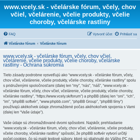
www.vcely.sk - včelárske fórum, včely, chov
včiel, včelárenie, včelie produkty, včelie
choroby, včelárske rastliny
FAQ
Vytvoriť účet
Prihlásiť sa
Včelárske fórum
Včelárske fórum
www.vcely.sk - včelárske fórum, včely, chov včiel,
včelárenie, včelie produkty, včelie choroby, včelárske
rastliny - Ochrana súkromia
Tieto zásady podrobne vysvetľujú ako “www.vcely.sk - včelárske fórum, včely,
chov včiel, včelárenie, včelie produkty, včelie choroby, včelárske rastliny” spolu
s pridruženými spoločnosťami (ďalej len “my”, “nás”, “náš”, “www.vcely.sk -
včelárske fórum, včely, chov včiel, včelárenie, včelie produkty, včelie choroby,
včelárske rastliny”, “https://www.vcely.sk/forum”) a phpBB (ďalej len “oni”, “ich”,
“im”, “phpBB softvér”, “www.phpbb.com”, “phpBB Group”, “phpBB tímy”)
používajú akékoľvek údaje zhromaždené počas akéhokoľvek spojenia s Vami
(ďalej len “Vaše údaje”).
Vaše údaje sú zhromažďované dvomi spôsobmi. Najskôr, prehliadanie
“www.vcely.sk - včelárske fórum, včely, chov včiel, včelárenie, včelie produkty,
včelie choroby, včelárske rastliny” spôsobí, že phpBB softvér vytvorí určitý
počet cookies, čo sú malé textové súbory, ktoré sú stiahnuté do Vášho PC na