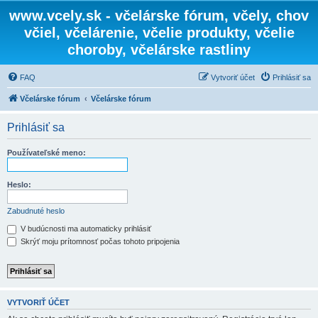
www.vcely.sk - včelárske fórum, včely, chov
včiel, včelárenie, včelie produkty, včelie
choroby, včelárske rastliny
FAQ
Vytvoriť účet
Prihlásiť sa
Včelárske fórum
Včelárske fórum
Prihlásiť sa
Používateľské meno:
Heslo:
Zabudnuté heslo
V budúcnosti ma automaticky prihlásiť
Skrýť moju prítomnosť počas tohoto pripojenia
VYTVORIŤ ÚČET