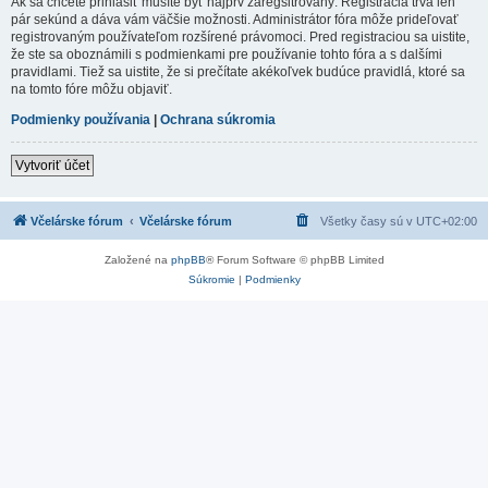
Ak sa chcete prihlásiť musíte byť najprv zaregsitrovaný. Registrácia trvá len
pár sekúnd a dáva vám väčšie možnosti. Administrátor fóra môže prideľovať
registrovaným používateľom rozšírené právomoci. Pred registraciou sa uistite,
že ste sa oboznámili s podmienkami pre používanie tohto fóra a s dalšími
pravidlami. Tiež sa uistite, že si prečítate akékoľvek budúce pravidlá, ktoré sa
na tomto fóre môžu objaviť.
Podmienky používania
|
Ochrana súkromia
Vytvoriť účet
Včelárske fórum
Včelárske fórum
Všetky časy sú v
UTC+02:00
Založené na
phpBB
® Forum Software © phpBB Limited
Súkromie
|
Podmienky