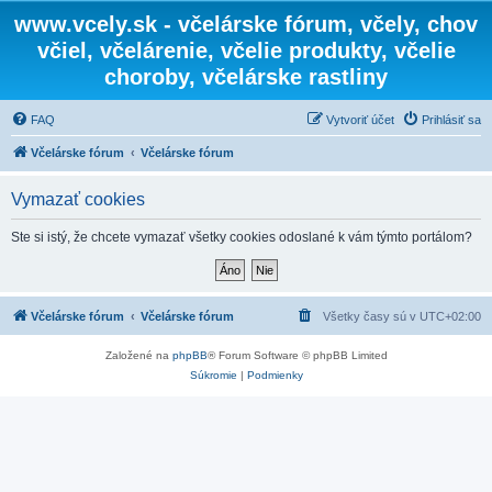
www.vcely.sk - včelárske fórum, včely, chov
včiel, včelárenie, včelie produkty, včelie
choroby, včelárske rastliny
FAQ
Vytvoriť účet
Prihlásiť sa
Včelárske fórum
Včelárske fórum
Vymazať cookies
Ste si istý, že chcete vymazať všetky cookies odoslané k vám týmto portálom?
Včelárske fórum
Včelárske fórum
Všetky časy sú v
UTC+02:00
Založené na
phpBB
® Forum Software © phpBB Limited
Súkromie
|
Podmienky