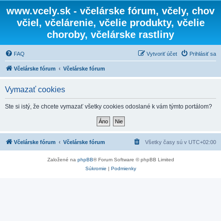
www.vcely.sk - včelárske fórum, včely, chov
včiel, včelárenie, včelie produkty, včelie
choroby, včelárske rastliny
FAQ
Vytvoriť účet
Prihlásiť sa
Včelárske fórum
Včelárske fórum
Vymazať cookies
Ste si istý, že chcete vymazať všetky cookies odoslané k vám týmto portálom?
Včelárske fórum
Včelárske fórum
Všetky časy sú v
UTC+02:00
Založené na
phpBB
® Forum Software © phpBB Limited
Súkromie
|
Podmienky