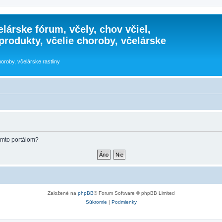
lárske fórum, včely, chov včiel,
 produkty, včelie choroby, včelárske
horoby, včelárske rastliny
týmto portálom?
Založené na
phpBB
® Forum Software © phpBB Limited
Súkromie
|
Podmienky