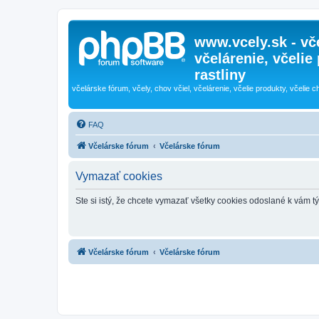
www.vcely.sk - vče
včelárenie, včelie
rastliny
včelárske fórum, včely, chov včiel, včelárenie, včelie produkty, včelie c
FAQ
Včelárske fórum
Včelárske fórum
Vymazať cookies
Ste si istý, že chcete vymazať všetky cookies odoslané k vám 
Včelárske fórum
Včelárske fórum