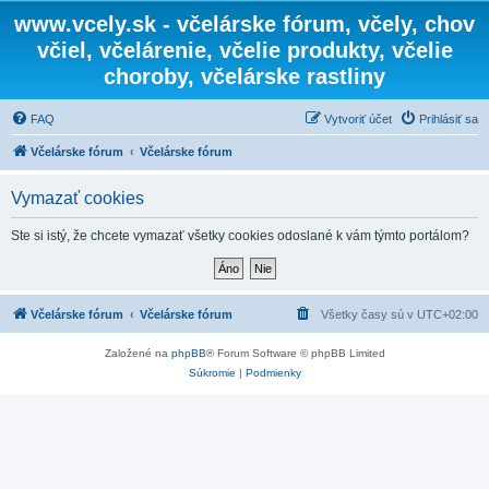
www.vcely.sk - včelárske fórum, včely, chov
včiel, včelárenie, včelie produkty, včelie
choroby, včelárske rastliny
FAQ
Vytvoriť účet
Prihlásiť sa
Včelárske fórum
Včelárske fórum
Vymazať cookies
Ste si istý, že chcete vymazať všetky cookies odoslané k vám týmto portálom?
Včelárske fórum
Včelárske fórum
Všetky časy sú v
UTC+02:00
Založené na
phpBB
® Forum Software © phpBB Limited
Súkromie
|
Podmienky