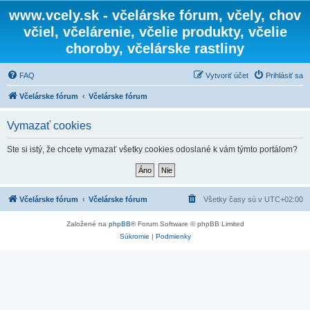
www.vcely.sk - včelárske fórum, včely, chov
včiel, včelárenie, včelie produkty, včelie
choroby, včelárske rastliny
FAQ
Vytvoriť účet
Prihlásiť sa
Včelárske fórum
Včelárske fórum
Vymazať cookies
Ste si istý, že chcete vymazať všetky cookies odoslané k vám týmto portálom?
Včelárske fórum
Včelárske fórum
Všetky časy sú v
UTC+02:00
Založené na
phpBB
® Forum Software © phpBB Limited
Súkromie
|
Podmienky