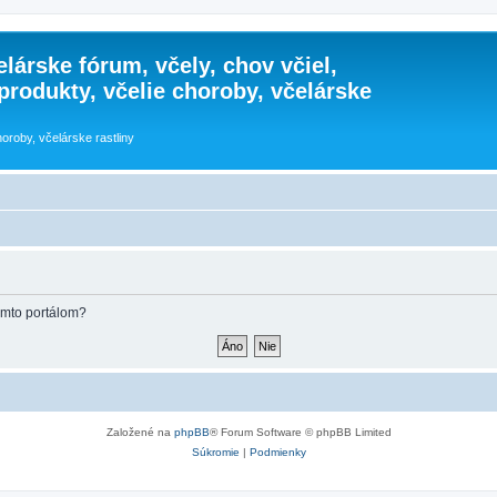
lárske fórum, včely, chov včiel,
 produkty, včelie choroby, včelárske
horoby, včelárske rastliny
týmto portálom?
Založené na
phpBB
® Forum Software © phpBB Limited
Súkromie
|
Podmienky