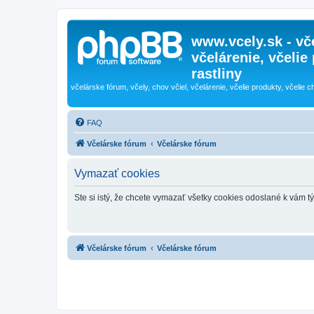
www.vcely.sk - vče
včelárenie, včelie
rastliny
včelárske fórum, včely, chov včiel, včelárenie, včelie produkty, včelie c
FAQ
Včelárske fórum
Včelárske fórum
Vymazať cookies
Ste si istý, že chcete vymazať všetky cookies odoslané k vám 
Včelárske fórum
Včelárske fórum