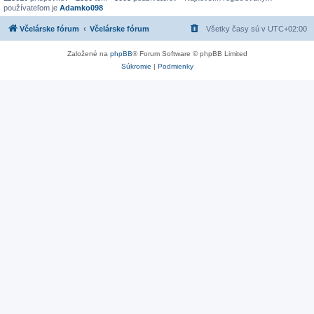
používateľom je
Adamko098
Včelárske fórum
Včelárske fórum
Všetky časy sú v
UTC+02:00
Založené na
phpBB
® Forum Software © phpBB Limited
Súkromie
|
Podmienky