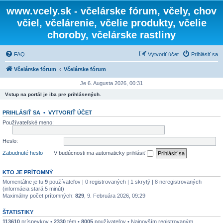
www.vcely.sk - včelárske fórum, včely, chov
včiel, včelárenie, včelie produkty, včelie
choroby, včelárske rastliny
FAQ
Vytvoriť účet
Prihlásiť sa
Včelárske fórum
Včelárske fórum
Je 6. Augusta 2026, 00:31
Vstup na portál je iba pre prihlásených.
PRIHLÁSIŤ SA
•
VYTVORIŤ ÚČET
Používateľské meno:
Heslo:
Zabudnuté heslo
V budúcnosti ma automaticky prihlásiť
KTO JE PRÍTOMNÝ
Momentálne je tu
9
používateľov | 0 registrovaných | 1 skrytý | 8 neregistrovaných
(informácia stará 5 minút)
Maximálny počet prítomných:
829
, 9. Februára 2026, 09:29
ŠTATISTIKY
113610
príspevkov •
2330
tém •
8005
používateľov • Najnovším registrovaným