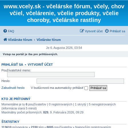
www.vcely.sk - včelárske fórum, včely, chov
včiel, včelárenie, včelie produkty, včelie
choroby, včelárske rastliny
FAQ
Vytvoriť účet
Prihlásiť sa
Včelárske fórum
Včelárske fórum
Je 6. Augusta 2026, 03:54
Vstup na portál je iba pre prihlásených.
PRIHLÁSIŤ SA
•
VYTVORIŤ ÚČET
Používateľské meno:
Heslo:
Zabudnuté heslo
V budúcnosti ma automaticky prihlásiť
KTO JE PRÍTOMNÝ
Momentálne je tu
6
používateľov | 0 registrovaných | 1 skrytý | 5 neregistrovaných
(informácia stará 5 minút)
Maximálny počet prítomných:
829
, 9. Februára 2026, 09:29
ŠTATISTIKY
113610
príspevkov •
2330
tém •
8005
používateľov • Najnovším registrovaným