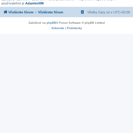
používateľom je
Adamko098
Včelárske fórum
Včelárske fórum
Všetky časy sú v
UTC+02:00
Založené na
phpBB
® Forum Software © phpBB Limited
Súkromie
|
Podmienky