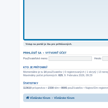
Vstup na portál je iba pre prihlásených.
PRIHLÁSIŤ SA
•
VYTVORIŤ ÚČET
Používateľské meno:
Heslo:
KTO JE PRÍTOMNÝ
Momentálne je tu
14
používateľov | 0 registrovaných | 1 skrytý | 13 nere
Maximálny počet prítomných:
829
, 9. Februára 2026, 09:29
ŠTATISTIKY
113610
príspevkov •
2330
tém •
8005
používateľov • Najnovším registr
Včelárske fórum
Včelárske fórum