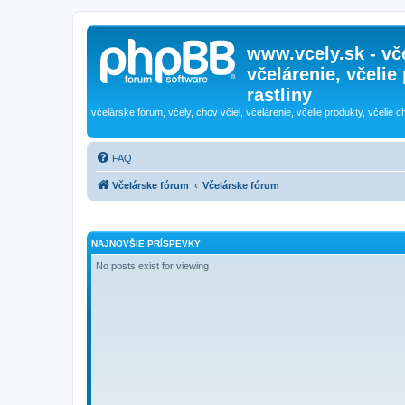
www.vcely.sk - vče
včelárenie, včelie
rastliny
včelárske fórum, včely, chov včiel, včelárenie, včelie produkty, včelie c
FAQ
Včelárske fórum
Včelárske fórum
NAJNOVŠIE PRÍSPEVKY
No posts exist for viewing