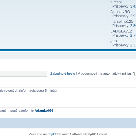
turcani
Príspevky:
3,4
JaroslavRO
Príspevky:
2,9
marselino125
Príspevky:
2,8
LADISLAV12
Príspevky:
2,7
jaro
Príspevky:
2,3
Zabudnuté heslo
|
V budúcnosti ma automaticky prihlásiť
gistrovaných (informácia stará 5 minút)
ovaným používateľom je
Adamko098
Založené na
phpBB
® Forum Software © phpBB Limited