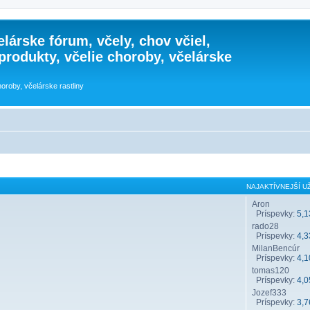
lárske fórum, včely, chov včiel,
 produkty, včelie choroby, včelárske
horoby, včelárske rastliny
NAJAKTÍVNEJŠÍ UŽ
Aron
Príspevky:
5,1
rado28
Príspevky:
4,3
MilanBencúr
Príspevky:
4,1
tomas120
Príspevky:
4,0
Jozef333
Príspevky:
3,7