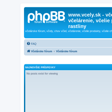
www.vcely.sk - vče
včelárenie, včelie
rastliny
včelárske fórum, včely, chov včiel, včelárenie, včelie produkty, včelie c
FAQ
Včelárske fórum
Včelárske fórum
NAJNOVŠIE PRÍSPEVKY
No posts exist for viewing