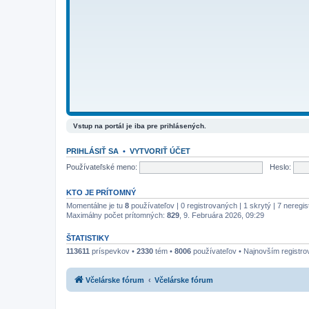
Vstup na portál je iba pre prihlásených.
PRIHLÁSIŤ SA
•
VYTVORIŤ ÚČET
Používateľské meno:
Heslo:
KTO JE PRÍTOMNÝ
Momentálne je tu
8
používateľov | 0 registrovaných | 1 skrytý | 7 neregi
Maximálny počet prítomných:
829
, 9. Februára 2026, 09:29
ŠTATISTIKY
113611
príspevkov •
2330
tém •
8006
používateľov • Najnovším registr
Včelárske fórum
Včelárske fórum