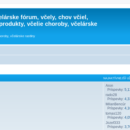
lárske fórum, včely, chov včiel,
 produkty, včelie choroby, včelárske
horoby, včelárske rastliny
NAJAKTÍVNEJŠÍ UŽ
Aron
Príspevky:
5,1
rado28
Príspevky:
4,3
MilanBencúr
Príspevky:
4,1
tomas120
Príspevky:
4,0
Jozef333
Príspevky:
3,7