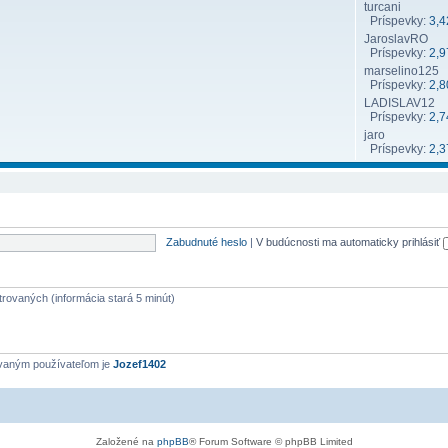
turcani
Príspevky:
3,4
JaroslavRO
Príspevky:
2,9
marselino125
Príspevky:
2,8
LADISLAV12
Príspevky:
2,7
jaro
Príspevky:
2,3
Zabudnuté heslo
|
V budúcnosti ma automaticky prihlásiť
strovaných (informácia stará 5 minút)
ovaným používateľom je
Jozef1402
Založené na
phpBB
® Forum Software © phpBB Limited