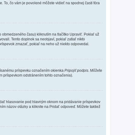
e. To, čo vám je povolené môžete vidieť na spodnej časti fóra
o obmedzeného času) kliknutím na tlačítko Upraviť. Pokiaľ už
ovali. Tento doplnok sa neobjaví, pokiaľ zatiaľ nikto
príspevok zmazať, pokiaľ na neho už niekto odpovedal.
 písanému príspevku označením okienka
Pripojiť podpis
. Môžete
ným príspevkom odstránením tohto označenia).
 Pridať hlasovanie pod hlavným oknom na pridávanie príspevkov
ním názov otázky a kliknite na Pridať odpoveď. Môžete taktiež