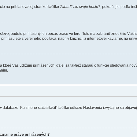
te na prihlasovacej stránke tlačítko
Zabudli ste svoje heslo?
, pokračujte podľa inš
všteve
, budete prihlásený len počas práce vo fóre. Toto má zabrániť zneužitiu Vášho 
rihlasujete z verejného počítača, napr. v knižnici, z internetovej kaviarne, na unive
 ktoré Vás udržujú prihlásených, ďalej sa taktiež starajú o funkcie sledovania nový
aním.
 databáze. Ku zmene stačí stlačiť tlačítko odkazu Nastavenia (zvyčajne sa objavuje 
zozname práve prihlásených?