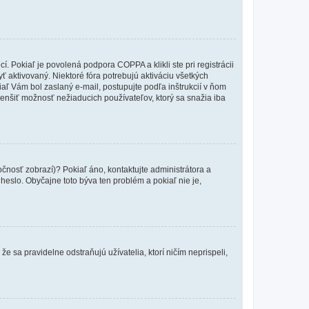
 Pokiaľ je povolená podpora COPPA a klikli ste pri registrácii
yť aktivovaný. Niektoré fóra potrebujú aktiváciu všetkých
kiaľ Vám bol zaslaný e-mail, postupujte podľa inštrukcií v ňom
zmenšiť možnosť nežiaducich používateľov, ktorý sa snažia iba
očnosť zobrazí)? Pokiaľ áno, kontaktujte administrátora a
a heslo. Obyčajne toto býva ten problém a pokiaľ nie je,
e sa pravidelne odstraňujú užívatelia, ktorí ničím neprispeli,