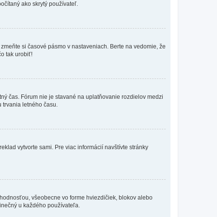
očítaný ako skrytý používateľ.
k, zmeňte si časové pásmo v nastaveniach. Berte na vedomie, že
o tak urobiť!
etný čas. Fórum nie je stavané na uplatňovanie rozdielov medzi
trvania letného času.
eklad vytvorte sami. Pre viac informácií navštívte stránky
 hodnosťou, všeobecne vo forme hviezdičiek, blokov alebo
edinečný u každého používateľa.