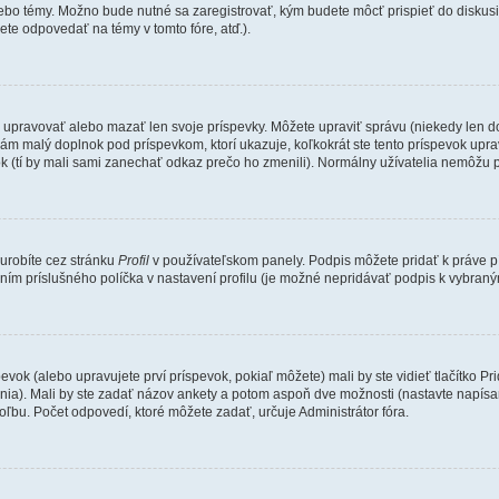
lebo témy. Možno bude nutné sa zaregistrovať, kým budete môcť prispieť do diskusi
te odpovedať na témy v tomto fóre, atď.).
e upravovať alebo mazať len svoje príspevky. Môžete upraviť správu (niekedy len d
ám malý doplnok pod príspevkom, ktorí ukazuje, koľkokrát ste tento príspevok uprav
k (tí by mali sami zanechať odkaz prečo ho zmenili). Normálny užívatelia nemôžu 
 urobíte cez stránku
Profil
v používateľskom panely. Podpis môžete pridať k práve
ením príslušného políčka v nastavení profilu (je možné nepridávať podpis k vybra
evok (alebo upravujete prví príspevok, pokiaľ môžete) mali by ste vidieť tlačítko
ania). Mali by ste zadať názov ankety a potom aspoň dve možnosti (nastavte napísa
bu. Počet odpovedí, ktoré môžete zadať, určuje Administrátor fóra.