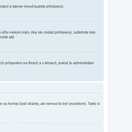
trukcií a takmer ihneď budete prihlásený.
účtu niekým iným. Aby ste zostali prihlásený, zaškrtnite toto
rzite atď.
ch príspevkov na fórach a v témach, pokiaľ to administrátor
na hornej časti stránky, ale nemusí to byť pravidlom). Takto si