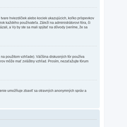
 tvare hviezdičiek alebo kociek ukazujúcich, koľko príspevkov
ok každého používateľa. Záleží na administrátorovi fóra, či
ázali, a Vy by ste sa mali spýtať na dôvody (veríme, že sa
 na použitom vzhľade). Väčšina diskusných fór používa
torov môže mať zvláštny vzhľad. Prosím, nezaťažujte fórum
atrenie umožňuje zbaviť sa otravných anonymných správ a