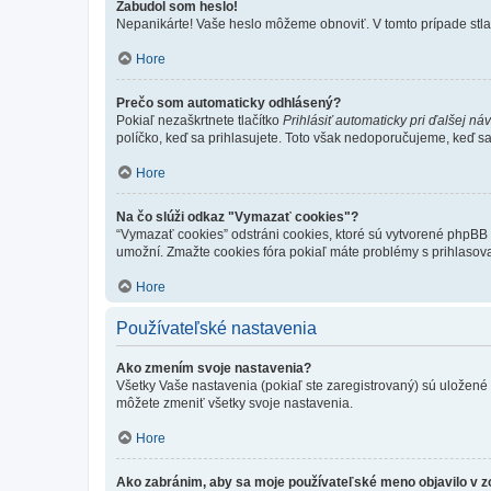
Zabudol som heslo!
Nepanikárte! Vaše heslo môžeme obnoviť. V tomto prípade stlač
Hore
Prečo som automaticky odhlásený?
Pokiaľ nezaškrtnete tlačítko
Prihlásiť automaticky pri ďalšej ná
políčko, keď sa prihlasujete. Toto však nedoporučujeme, keď sa p
Hore
Na čo slúži odkaz "Vymazať cookies"?
“Vymazať cookies” odstráni cookies, ktoré sú vytvorené phpBB a
umožní. Zmažte cookies fóra pokiaľ máte problémy s prihlasov
Hore
Používateľské nastavenia
Ako zmením svoje nastavenia?
Všetky Vaše nastavenia (pokiaľ ste zaregistrovaný) sú uložené v
môžete zmeniť všetky svoje nastavenia.
Hore
Ako zabránim, aby sa moje používateľské meno objavilo v 