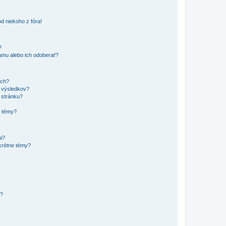
d niekoho z fóra!
?
mu alebo ich odoberať?
ach?
t výsledkov?
 stránku?
a témy?
mi?
krétne témy?
y?