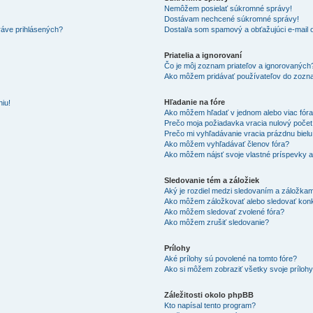
Nemôžem posielať súkromné správy!
Dostávam nechcené súkromné správy!
ráve prihlásených?
Dostal/a som spamový a obťažujúci e-mail o
Priatelia a ignorovaní
Čo je môj zoznam priateľov a ignorovaných
Ako môžem pridávať používateľov do zozna
Hľadanie na fóre
iu!
Ako môžem hľadať v jednom alebo viac fór
Prečo moja požiadavka vracia nulový poče
Prečo mi vyhľadávanie vracia prázdnu bielu
Ako môžem vyhľadávať členov fóra?
Ako môžem nájsť svoje vlastné príspevky 
Sledovanie tém a záložiek
Aký je rozdiel medzi sledovaním a záložka
Ako môžem záložkovať alebo sledovať kon
Ako môžem sledovať zvolené fóra?
Ako môžem zrušiť sledovanie?
Prílohy
Aké prílohy sú povolené na tomto fóre?
Ako si môžem zobraziť všetky svoje príloh
Záležitosti okolo phpBB
Kto napísal tento program?