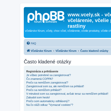
www.vcely.sk - vče
včelárenie, včelie
rastliny
včelárske fórum, včely, chov včiel, včelárenie, včelie produkty, včelie c
FAQ
Včelárske fórum
Včelárske fórum
Často kladené otázky
Často kladené otázky
Registrácia a prihlásenie
Je vôbec potrebné sa zaregistrovať?
Čo znamená COPPA?
Prečo sa nemôžem zaregistrovať?
Zaregistroval som sa, ale nemôžem sa prihlásiť!
Prečo sa nemôžem prihlásiť?
V minulosti som sa zaregistroval, avšak teraz sa nemôžem prihlásiť!
Zabudol som heslo!
Prečo som automaticky odhlásený?
Na čo slúži odkaz "Vymazať cookies"?