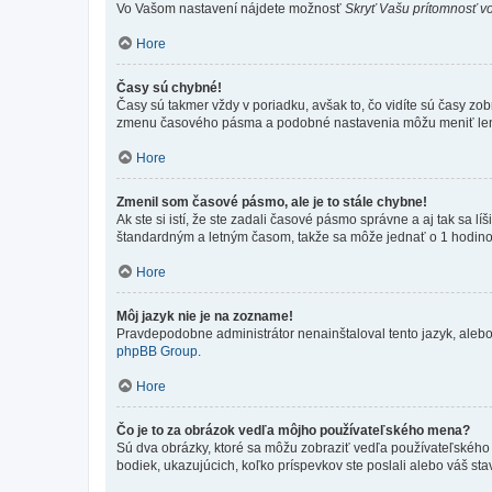
Vo Vašom nastavení nájdete možnosť
Skryť Vašu prítomnosť vo
Hore
Časy sú chybné!
Časy sú takmer vždy v poriadku, avšak to, čo vidíte sú časy z
zmenu časového pásma a podobné nastavenia môžu meniť len regi
Hore
Zmenil som časové pásmo, ale je to stále chybne!
Ak ste si istí, že ste zadali časové pásmo správne a aj tak sa
štandardným a letným časom, takže sa môže jednať o 1 hodino
Hore
Môj jazyk nie je na zozname!
Pravdepodobne administrátor nenainštaloval tento jazyk, alebo ho
phpBB Group
.
Hore
Čo je to za obrázok vedľa môjho používateľského mena?
Sú dva obrázky, ktoré sa môžu zobraziť vedľa používateľského
bodiek, ukazujúcich, koľko príspevkov ste poslali alebo váš sta