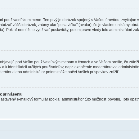
 pri používateľskom mene. Ten prvý je obrázok spojený s Vašou úrovňou, zvyčajne v
hádzať väčší obrázok, známy ako "postavička" (avatar), čo je vlastne unikátny obráz
zia). Pokiaľ nemôžete využívať postavičky, potom práve vtedy toto administrátori zak
objavujú pod Vašim používateľským menom v témach a vo Vašom profile, čo záleží
 a k identifikácií určitých používateľov, napr. označenie moderátorov a administrá
derátor alebo administrátor potom môže počet Vašich príspevkov znížiť.
 prihláseniu!
nastavený e-mailový formulár (pokiaľ administrátor túto možnosť povolil). Toto op