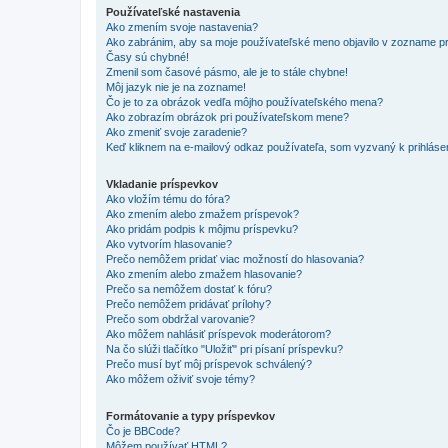
Používateľské nastavenia
Ako zmením svoje nastavenia?
Ako zabránim, aby sa moje používateľské meno objavilo v zozname p
Časy sú chybné!
Zmenil som časové pásmo, ale je to stále chybne!
Môj jazyk nie je na zozname!
Čo je to za obrázok vedľa môjho používateľského mena?
Ako zobrazím obrázok pri používateľskom mene?
Ako zmeniť svoje zaradenie?
Keď kliknem na e-mailový odkaz používateľa, som vyzvaný k prihlásen
Vkladanie príspevkov
Ako vložím tému do fóra?
Ako zmením alebo zmažem príspevok?
Ako pridám podpis k môjmu príspevku?
Ako vytvorím hlasovanie?
Prečo nemôžem pridať viac možností do hlasovania?
Ako zmením alebo zmažem hlasovanie?
Prečo sa nemôžem dostať k fóru?
Prečo nemôžem pridávať prílohy?
Prečo som obdržal varovanie?
Ako môžem nahlásiť príspevok moderátorom?
Na čo slúži tlačítko "Uložiť" pri písaní príspevku?
Prečo musí byť môj príspevok schválený?
Ako môžem oživiť svoje témy?
Formátovanie a typy príspevkov
Čo je BBCode?
Môžem používať HTML?