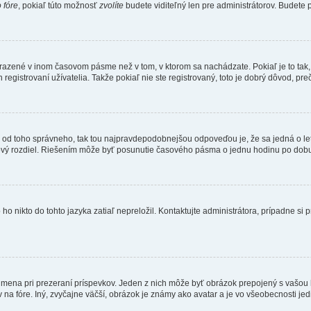
 fóre
, pokiaľ túto možnosť
zvolíte
budete viditeľný len pre administrátorov. Budete p
obrazené v inom časovom pásme než v tom, v ktorom sa nachádzate. Pokiaľ je to ta
strovaní užívatelia. Takže pokiaľ nie ste registrovaný, toto je dobrý dôvod, preč
 líši od toho správneho, tak tou najpravdepodobnejšou odpoveďou je, že sa jedná o l
vý rozdiel. Riešením môže byť posunutie časového pásma o jednu hodinu po dobu 
 nikto do tohto jazyka zatiaľ nepreložil. Kontaktujte administrátora, prípadne si pr
 mena pri prezeraní príspevkov. Jeden z nich môže byť obrázok prepojený s vašou
v na fóre. Iný, zvyčajne väčší, obrázok je známy ako avatar a je vo všeobecnosti j