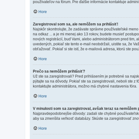
používateľov na fórum. Pre ďalšie informácie kontaktuje adminis
Hore
Zaregistroval som sa, ale nemôžem sa prihlásiť!
Najskôr skontrolujte, že zadávate správne používateľské meno a
na odkaz ... a je mi menej ako 13 rokov, budete musieť postupov
nových registrácií, buď Vami, alebo administrátorom pred tim, a
uvedených, pokiaľ ste tento e-mail neobdržali, uistite sa, že 
obťažovať. Pokiaľ si ste istí, že e-mailová adresa, ktorú ste použ
Hore
Prečo sa nemôžem prihlásiť?
Už ste sa zaregistrovali? Pred prihlásením je potrebné sa najs
pýtajte sa na dôvody. Pokiaľ ste sa zaregistrovali, neboli ste z
kontaktujte administrátora, možno má chybné nastavenia fóra.
Hore
V minulosti som sa zaregistroval, avšak teraz sa nemôžem p
Najpravdepodobnejšie dôvody: zadali ste chybné používateľské men
aby sa zmenšila veľkosť databázy. Skúste sa zaregistrovať zno
Hore