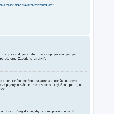
 e-mailov alebo právnych záležitostí fóra?
?
ožní prístup k ostatným službám nedostupným anonymným
poručujeme. Zaberie to len chvíľu.
de je potencionálna možnosť ukladania osobných údajov o
Spojených Štátoch. Pokiaľ si nie ste istý, či toto platí aj na
xte.
 mohol vypnúť registrácie, aby zabránil prístupu nových