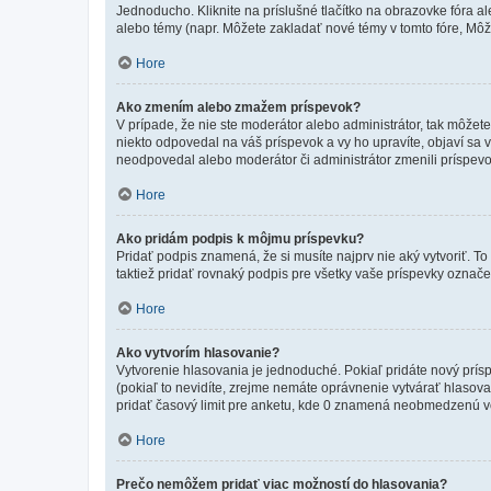
Jednoducho. Kliknite na príslušné tlačítko na obrazovke fóra a
alebo témy (napr. Môžete zakladať nové témy v tomto fóre, Môže
Hore
Ako zmením alebo zmažem príspevok?
V prípade, že nie ste moderátor alebo administrátor, tak môžet
niekto odpovedal na váš príspevok a vy ho upravíte, objaví sa v
neodpovedal alebo moderátor či administrátor zmenili príspevo
Hore
Ako pridám podpis k môjmu príspevku?
Pridať podpis znamená, že si musíte najprv nie aký vytvoriť. To
taktiež pridať rovnaký podpis pre všetky vaše príspevky označ
Hore
Ako vytvorím hlasovanie?
Vytvorenie hlasovania je jednoduché. Pokiaľ pridáte nový prísp
(pokiaľ to nevidíte, zrejme nemáte oprávnenie vytvárať hlasov
pridať časový limit pre anketu, kde 0 znamená neobmedzenú voľ
Hore
Prečo nemôžem pridať viac možností do hlasovania?