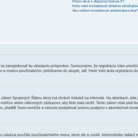
Prečo nie je k dispozícii funkcia X?
Koho mám kontaktovať ohľadom obťažujúcich
Ako môžem kontaktovať aministrátora fóra
ebné sa zaregistrovať ku vkladaniu príspevkov. Samozrejme, že registrácia Vám um
e e-mailov používateľom, prihlásenie do skupín, atď. Vrele Vám teda registráciu do
e zákon Spojených Štátov, ktorý má chrániť mládež na internete. Na stránkach, k
dičov alebo zákonných zástupcov, aby tieto data uložil. Tento zákon však platí iba v 
cu, phpBB Team nemôže a nebude poskytovať právnu podporu v akomkoľvek konte
 zakázal použitie používateľského mena, ktoré ste si zvolili. Administrátor taktiež