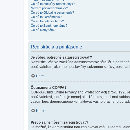
Čo sú to smajlíky (emotikony)?
Môžem pridávať obrázky?
Čo sú to Globálne oznámenia?
Čo sú to Oznámenia?
Čo sú to dôležité témy?
Čo sú to Zamknuté témy?
Čo sú ikony tém?
Registrácia a prihlásenie
Je vôbec potrebné sa zaregistrovať?
Nemusíte. Všetko záleží na administrátorovi fóra, či je potr
používateľom, ako napr. postavičky, súkromné správy, posielani
Hore
Čo znamená COPPA?
COPPA (Child Online Privacy and Protection Act) z roku 1998 j
používateľovi, ktorému je menej ako 13 rokov, musí mať súhlas ro
vašom fóre, doporučujeme kontaktovať vášho právneho porad
Hore
Prečo sa nemôžem zaregistrovať?
Je možné, že Administrátor fóra zablokoval vašu IP adresu alebo