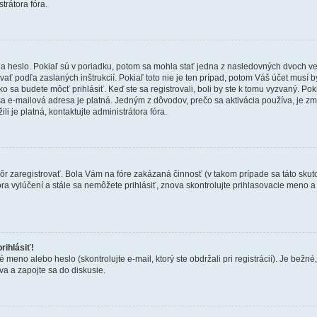
trátora fóra.
 heslo. Pokiaľ sú v poriadku, potom sa mohla stať jedna z nasledovných dvoch vecí.
ať podľa zaslaných inštrukcií. Pokiaľ toto nie je ten prípad, potom Váš účet musí b
ko sa budete môcť prihlásiť. Keď ste sa registrovali, boli by ste k tomu vyzvaný. Po
Vaša e-mailová adresa je platná. Jedným z dôvodov, prečo sa aktivácia používa, je 
ili je platná, kontaktujte administrátora fóra.
kôr zaregistrovať. Bola Vám na fóre zakázaná činnosť (v takom prípade sa táto skut
 fóra vylúčení a stále sa nemôžete prihlásiť, znova skontrolujte prihlasovacie meno 
rihlásiť!
o alebo heslo (skontrolujte e-mail, ktorý ste obdržali pri registrácií). Je bežné, ž
va a zapojte sa do diskusie.