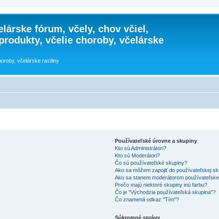
lárske fórum, včely, chov včiel,
 produkty, včelie choroby, včelárske
horoby, včelárske rastliny
Používateľské úrovne a skupiny
Kto sú Administrátori?
Kto sú Moderátori?
Čo sú používateľské skupiny?
Ako sa môžem zapojiť do používateľskej s
Ako sa stanem moderátorom používateľske
Prečo majú niektoré skupiny inú farbu?
Čo je "Východzia používateľská skupina"?
Čo znamená odkaz "Tím"?
Súkromné správy