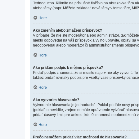
Jednoducho. Kliknite na príslušné tlačítko na obrazovke fóra a
alebo témy (napr. Môžete zakladať nové témy v tomto fóre, Môže
Hore
Ako zmením alebo zmažem príspevok?
V prípade, že nie ste moderátor alebo administrátor, tak môžet
niekto odpovedal na váš príspevok a vy ho upravíte, objaví sa v
neodpovedal alebo moderátor či administrátor zmenili príspevo
Hore
Ako pridám podpis k môjmu príspevku?
Pridať podpis znamená, že si musíte najprv nie aký vytvoriť. To
taktiež pridať rovnaký podpis pre všetky vaše príspevky označ
Hore
Ako vytvorím hlasovanie?
Vytvorenie hlasovania je jednoduché. Pokiaľ pridáte nový prísp
(pokiaľ to nevidíte, zrejme nemáte oprávnenie vytvárať hlasov
pridať časový limit pre anketu, kde 0 znamená neobmedzenú voľ
Hore
Prečo nemôžem pridať viac možností do hlasovania?