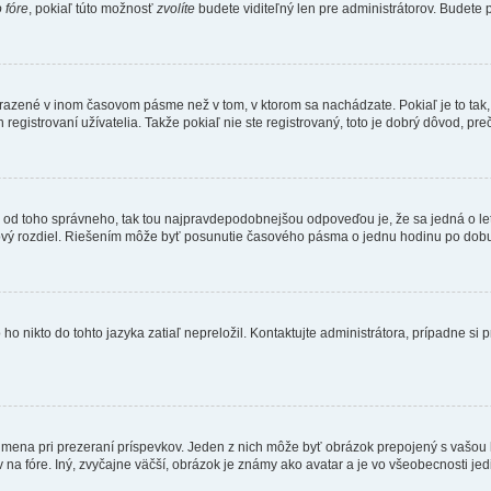
 fóre
, pokiaľ túto možnosť
zvolíte
budete viditeľný len pre administrátorov. Budete p
obrazené v inom časovom pásme než v tom, v ktorom sa nachádzate. Pokiaľ je to ta
strovaní užívatelia. Takže pokiaľ nie ste registrovaný, toto je dobrý dôvod, preč
 líši od toho správneho, tak tou najpravdepodobnejšou odpoveďou je, že sa jedná o l
vý rozdiel. Riešením môže byť posunutie časového pásma o jednu hodinu po dobu 
 nikto do tohto jazyka zatiaľ nepreložil. Kontaktujte administrátora, prípadne si pr
 mena pri prezeraní príspevkov. Jeden z nich môže byť obrázok prepojený s vašou
v na fóre. Iný, zvyčajne väčší, obrázok je známy ako avatar a je vo všeobecnosti j