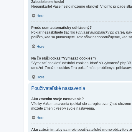
Zabudol som heslo!
Nepanikárte! Vaše heslo môžeme obnoviť. V tomto prípade stlač
Hore
Prečo som automaticky odhlásený?
Pokiaľ nezaškrtnete tlačítko
Prihlásiť automaticky pri ďalšej ná
políčko, keď sa prihlasujete. Toto však nedoporučujeme, keď sa p
Hore
Na čo slúži odkaz "Vymazať cookies"?
“Vymazať cookies” odstráni cookies, ktoré sú vytvorené phpBB a
umožní. Zmažte cookies fóra pokiaľ máte problémy s prihlasov
Hore
Používateľské nastavenia
Ako zmením svoje nastavenia?
Všetky Vaše nastavenia (pokiaľ ste zaregistrovaný) sú uložené v
môžete zmeniť všetky svoje nastavenia.
Hore
Ako zabránim, aby sa moje používateľské meno objavilo v 