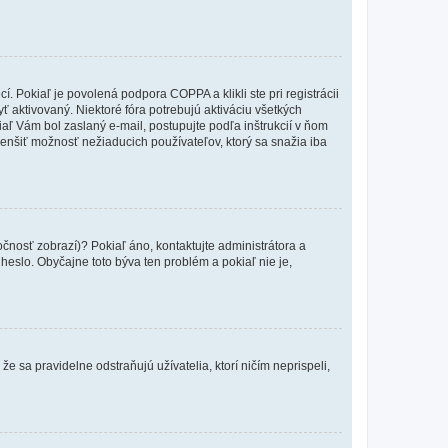
 Pokiaľ je povolená podpora COPPA a klikli ste pri registrácii
yť aktivovaný. Niektoré fóra potrebujú aktiváciu všetkých
kiaľ Vám bol zaslaný e-mail, postupujte podľa inštrukcií v ňom
zmenšiť možnosť nežiaducich používateľov, ktorý sa snažia iba
očnosť zobrazí)? Pokiaľ áno, kontaktujte administrátora a
a heslo. Obyčajne toto býva ten problém a pokiaľ nie je,
e sa pravidelne odstraňujú užívatelia, ktorí ničím neprispeli,