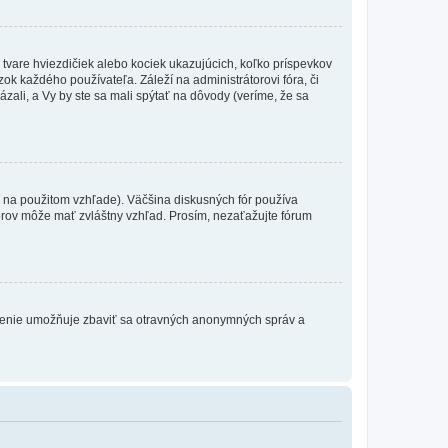
 tvare hviezdičiek alebo kociek ukazujúcich, koľko príspevkov
ok každého používateľa. Záleží na administrátorovi fóra, či
ázali, a Vy by ste sa mali spýtať na dôvody (veríme, že sa
 na použitom vzhľade). Väčšina diskusných fór používa
torov môže mať zvláštny vzhľad. Prosím, nezaťažujte fórum
atrenie umožňuje zbaviť sa otravných anonymných správ a