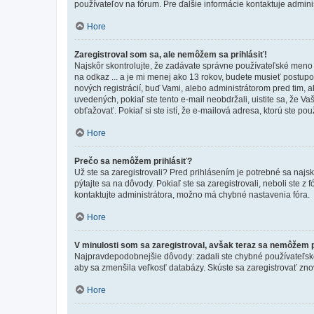
používateľov na fórum. Pre ďalšie informácie kontaktuje adminis
Hore
Zaregistroval som sa, ale nemôžem sa prihlásiť!
Najskôr skontrolujte, že zadávate správne používateľské meno a
na odkaz ... a je mi menej ako 13 rokov, budete musieť postupov
nových registrácií, buď Vami, alebo administrátorom pred tim, a
uvedených, pokiaľ ste tento e-mail neobdržali, uistite sa, že 
obťažovať. Pokiaľ si ste istí, že e-mailová adresa, ktorú ste použ
Hore
Prečo sa nemôžem prihlásiť?
Už ste sa zaregistrovali? Pred prihlásením je potrebné sa najs
pýtajte sa na dôvody. Pokiaľ ste sa zaregistrovali, neboli ste z
kontaktujte administrátora, možno má chybné nastavenia fóra.
Hore
V minulosti som sa zaregistroval, avšak teraz sa nemôžem p
Najpravdepodobnejšie dôvody: zadali ste chybné používateľské men
aby sa zmenšila veľkosť databázy. Skúste sa zaregistrovať zno
Hore