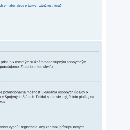
 e-mailov alebo právnych záležitostí fóra?
?
ožní prístup k ostatným službám nedostupným anonymným
poručujeme. Zaberie to len chvíľu.
de je potencionálna možnosť ukladania osobných údajov o
Spojených Štátoch. Pokiaľ si nie ste istý, či toto platí aj na
xte.
 mohol vypnúť registrácie, aby zabránil prístupu nových