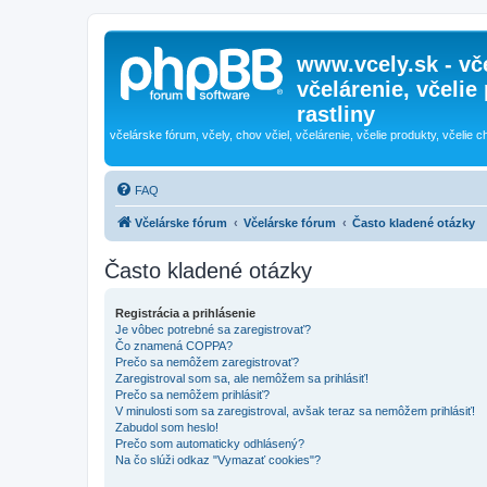
www.vcely.sk - vče
včelárenie, včelie
rastliny
včelárske fórum, včely, chov včiel, včelárenie, včelie produkty, včelie c
FAQ
Včelárske fórum
Včelárske fórum
Často kladené otázky
Často kladené otázky
Registrácia a prihlásenie
Je vôbec potrebné sa zaregistrovať?
Čo znamená COPPA?
Prečo sa nemôžem zaregistrovať?
Zaregistroval som sa, ale nemôžem sa prihlásiť!
Prečo sa nemôžem prihlásiť?
V minulosti som sa zaregistroval, avšak teraz sa nemôžem prihlásiť!
Zabudol som heslo!
Prečo som automaticky odhlásený?
Na čo slúži odkaz "Vymazať cookies"?