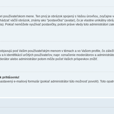
 pri používateľskom mene. Ten prvý je obrázok spojený s Vašou úrovňou, zvyčajne v
hádzať väčší obrázok, známy ako "postavička" (avatar), čo je vlastne unikátny obráz
zia). Pokiaľ nemôžete využívať postavičky, potom práve vtedy toto administrátori zak
objavujú pod Vašim používateľským menom v témach a vo Vašom profile, čo záleží
 a k identifikácií určitých používateľov, napr. označenie moderátorov a administrá
derátor alebo administrátor potom môže počet Vašich príspevkov znížiť.
 prihláseniu!
nastavený e-mailový formulár (pokiaľ administrátor túto možnosť povolil). Toto op