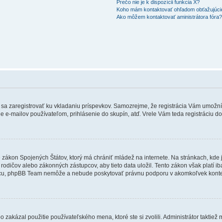
Prečo nie je k dispozícii funkcia X?
Koho mám kontaktovať ohľadom obťažujúcich
Ako môžem kontaktovať aministrátora fóra
ebné sa zaregistrovať ku vkladaniu príspevkov. Samozrejme, že registrácia Vám um
e e-mailov používateľom, prihlásenie do skupín, atď. Vrele Vám teda registráciu do
e zákon Spojených Štátov, ktorý má chrániť mládež na internete. Na stránkach, k
dičov alebo zákonných zástupcov, aby tieto data uložil. Tento zákon však platí iba v 
cu, phpBB Team nemôže a nebude poskytovať právnu podporu v akomkoľvek konte
 zakázal použitie používateľského mena, ktoré ste si zvolili. Administrátor taktiež