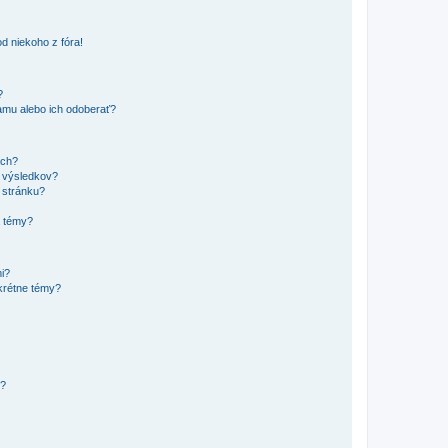
d niekoho z fóra!
?
mu alebo ich odoberať?
ach?
t výsledkov?
 stránku?
a témy?
mi?
krétne témy?
y?