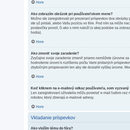
Hore
Ako zobrazím obrázok pri používateľskom mene?
Možno ste zaregistrovali pri prezeraní príspevkov dva obrázky
ste už pridali, alebo Vašu pozíciu vo fóre. Pod ním sa môže nac
postavičky povolí, či ako s nimi naloží (v akej podobe sa zobra
hodia).
Hore
Ako zmeniť svoje zaradenie?
Zvyčajne svoje zaradenie zmeniť priamo nemôžete (úrovne sa 
hodnotenie úrovní k rozlíšeniu počtu Vami pridaných príspevkov
zbytočným prispievaním len aby ste dosiahli vyššej úrovne. Mo
Hore
Keď kliknem na e-mailový odkaz používateľa, som vyzvaný k
Len zaregistrovaní užívatelia môžu posielať e-mail ľuďom cez 
robotov, ktorý zbierajú e-mailové adresy.
Hore
Vkladanie príspevkov
Ako vložím tému do fóra?