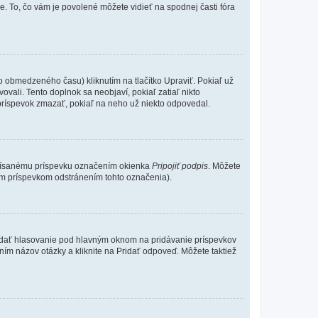
e. To, čo vám je povolené môžete vidieť na spodnej časti fóra
o obmedzeného času) kliknutím na tlačítko Upraviť. Pokiaľ už
ovali. Tento doplnok sa neobjaví, pokiaľ zatiaľ nikto
príspevok zmazať, pokiaľ na neho už niekto odpovedal.
 písanému príspevku označením okienka
Pripojiť podpis
. Môžete
ným príspevkom odstránením tohto označenia).
 Pridať hlasovanie pod hlavným oknom na pridávanie príspevkov
ním názov otázky a kliknite na Pridať odpoveď. Môžete taktiež