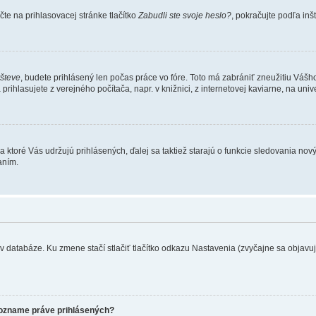
te na prihlasovacej stránke tlačítko
Zabudli ste svoje heslo?
, pokračujte podľa inš
všteve
, budete prihlásený len počas práce vo fóre. Toto má zabrániť zneužitiu Vášho 
rihlasujete z verejného počítača, napr. v knižnici, z internetovej kaviarne, na unive
 ktoré Vás udržujú prihlásených, ďalej sa taktiež starajú o funkcie sledovania nový
aním.
 databáze. Ku zmene stačí stlačiť tlačítko odkazu Nastavenia (zvyčajne sa objavuje 
zozname práve prihlásených?