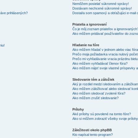
Nemôžem posielať súkromné správy!
Dostávam nechcené súkromné správy!
ráve prihlásených?
Dostal/a som spamový a obťažujúci e-mail o
Priatelia a ignorovaní
Čo je môj zoznam priateľov a ignorovaných
Ako môžem pridávať používateľov do zozna
Hľadanie na fóre
iu!
Ako môžem hľadať v jednom alebo viac fór
Prečo moja požiadavka vracia nulový poče
Prečo mi vyhľadávanie vracia prázdnu bielu
Ako môžem vyhľadávať členov fóra?
Ako môžem nájsť svoje vlastné príspevky 
Sledovanie tém a záložiek
Aký je rozdiel medzi sledovaním a záložka
Ako môžem záložkovať alebo sledovať kon
Ako môžem sledovať zvolené fóra?
Ako môžem zrušiť sledovanie?
Prílohy
Aké prílohy sú povolené na tomto fóre?
Ako si môžem zobraziť všetky svoje príloh
Záležitosti okolo phpBB
Kto napísal tento program?