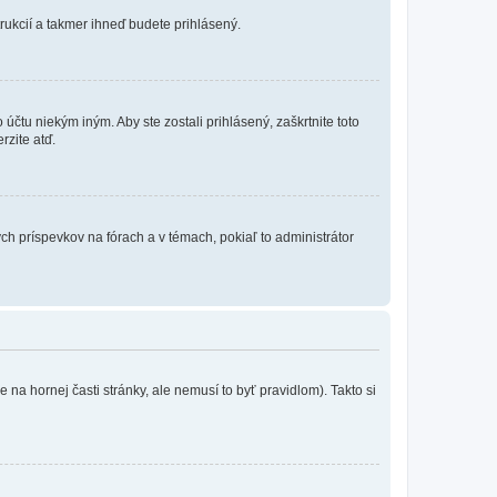
trukcií a takmer ihneď budete prihlásený.
účtu niekým iným. Aby ste zostali prihlásený, zaškrtnite toto
rzite atď.
ch príspevkov na fórach a v témach, pokiaľ to administrátor
na hornej časti stránky, ale nemusí to byť pravidlom). Takto si