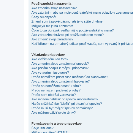
Používateľské nastavenia
Ako zmením svoje nastavenia?
Ako zabránim, aby sa moje používateľské meno objavilo v zozname p
Časy sú chybné!
Zmenil som časové pásmo, ale je to stále chybne!
Môj jazyk nie je na zozname!
Čo je to za obrázok vedľa môjho používateľského mena?
Ako zobrazím obrázok pri používateľskom mene?
Ako zmeniť svoje zaradenie?
Keď kliknem na e-mailový odkaz používateľa, som vyzvaný k prihlásen
Vkladanie príspevkov
Ako vložím tému do fóra?
Ako zmením alebo zmažem príspevok?
Ako pridám podpis k môjmu príspevku?
Ako vytvorím hlasovanie?
Prečo nemôžem pridať viac možností do hlasovania?
Ako zmením alebo zmažem hlasovanie?
Prečo sa nemôžem dostať k fóru?
Prečo nemôžem pridávať prílohy?
Prečo som obdržal varovanie?
Ako môžem nahlásiť príspevok moderátorom?
Na čo slúži tlačítko "Uložiť" pri písaní príspevku?
Prečo musí byť môj príspevok schválený?
Ako môžem oživiť svoje témy?
Formátovanie a typy príspevkov
Čo je BBCode?
Môžem používať HTML?