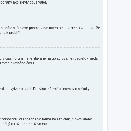
očítaný ako skrytý používateľ.
k, zmeňte si časové pásmo v nastaveniach. Berte na vedomie, že
o tak urobiť!
etný čas. Fórum nie je stavané na uplatňovanie rozdielov medzi
trvania letného času.
eklad vytvorte sami. Pre viac informácií navštívte stránky
 hodnosťou, všeobecne vo forme hviezdičiek, blokov alebo
edinečný u každého používateľa.