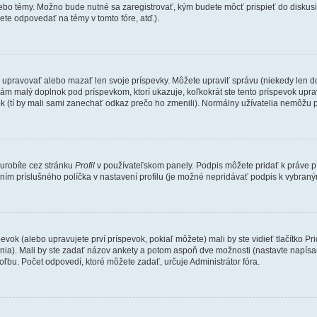
lebo témy. Možno bude nutné sa zaregistrovať, kým budete môcť prispieť do diskusi
te odpovedať na témy v tomto fóre, atď.).
e upravovať alebo mazať len svoje príspevky. Môžete upraviť správu (niekedy len d
ám malý doplnok pod príspevkom, ktorí ukazuje, koľkokrát ste tento príspevok uprav
k (tí by mali sami zanechať odkaz prečo ho zmenili). Normálny užívatelia nemôžu 
 urobíte cez stránku
Profil
v používateľskom panely. Podpis môžete pridať k práve
ením príslušného políčka v nastavení profilu (je možné nepridávať podpis k vybra
evok (alebo upravujete prví príspevok, pokiaľ môžete) mali by ste vidieť tlačítko
ania). Mali by ste zadať názov ankety a potom aspoň dve možnosti (nastavte napísa
bu. Počet odpovedí, ktoré môžete zadať, určuje Administrátor fóra.