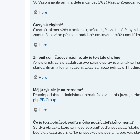
Vo Vašom nastavení nájdete možnosť
Skryť Vašu prítomnosť vo
Hore
Časy sú chybné!
Časy sú takmer vždy v poriadku, avšak to, čo vidíte sú časy z
zmenu časového pásma a podobné nastavenia môžu meniť len regi
Hore
Zmenil som časové pásmo, ale je to stále chybne!
Ak ste si istí, že ste zadali časové pásmo správne a aj tak sa
štandardným a letným časom, takže sa môže jednať o 1 hodino
Hore
Môj jazyk nie je na zozname!
Pravdepodobne administrátor nenainštaloval tento jazyk, alebo ho
phpBB Group
.
Hore
Čo je to za obrázok vedľa môjho používateľského mena?
Sú dva obrázky, ktoré sa môžu zobraziť vedľa používateľského
bodiek, ukazujúcich, koľko príspevkov ste poslali alebo váš sta