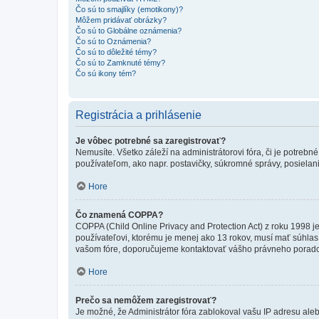
Čo sú to smajlíky (emotikony)?
Môžem pridávať obrázky?
Čo sú to Globálne oznámenia?
Čo sú to Oznámenia?
Čo sú to dôležité témy?
Čo sú to Zamknuté témy?
Čo sú ikony tém?
Registrácia a prihlásenie
Je vôbec potrebné sa zaregistrovať?
Nemusíte. Všetko záleží na administrátorovi fóra, či je potr
používateľom, ako napr. postavičky, súkromné správy, posielani
Hore
Čo znamená COPPA?
COPPA (Child Online Privacy and Protection Act) z roku 1998 j
používateľovi, ktorému je menej ako 13 rokov, musí mať súhlas ro
vašom fóre, doporučujeme kontaktovať vášho právneho porad
Hore
Prečo sa nemôžem zaregistrovať?
Je možné, že Administrátor fóra zablokoval vašu IP adresu alebo