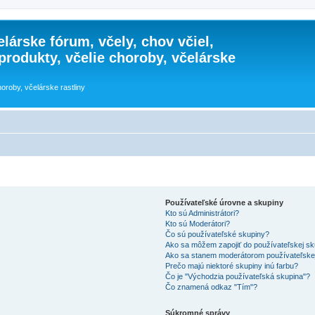
lárske fórum, včely, chov včiel,
 produkty, včelie choroby, včelárske
horoby, včelárske rastliny
Používateľské úrovne a skupiny
Kto sú Administrátori?
Kto sú Moderátori?
Čo sú používateľské skupiny?
Ako sa môžem zapojiť do používateľskej s
Ako sa stanem moderátorom používateľske
Prečo majú niektoré skupiny inú farbu?
Čo je "Východzia používateľská skupina"?
Čo znamená odkaz "Tím"?
Súkromné správy