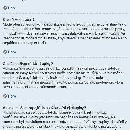
Hore
Kto sú Moderátori?
Moderátori sú jednotlivci (alebo skupiny jednotlivcov), ich prácou je starať sa o
chod fóra pokiaľ možno denne. Majú právo upravovať alebo mazať príspevky,
zamykať/odomykať, presúvať, mazať a rozdeľovať témy, o ktoré sa starajú. Vo
všeobecnosti, moderátori sú na to, aby užívatelia neprispievali mimo tém alebo
nepridávali otravný materiál.
Hore
Čo sú používateľské skupiny?
Používateľské skupiny sú cestou, ktorou administrátori môžu používateľom
priradiť skupiny. Každý používateľ môže patriť do niekoľkých skupín a každej
skupine môže byť definovaný individuálny prístup. To umožňuje
administrátorom ľahšie nastaviť niekoľko používateľov ako moderátorov fóra
alebo im dať prístup na súkromné fórum, atď.
Hore
Ako sa môžem zapojiť do používateľskej skupiny?
Pre pripojenie sa do používateľskej skupiny stačí kliknúť na odkaz
používateľské skupiny (väčšinou sa nachádza v hornej časti stránky, ale
nemusí to byť pravidlom) a potom si môžete prezrieť všetky skupiny. Nie všetky
skupiny majú otvorený prístup, niektoré sú uzavreté a niektoré majú utajené