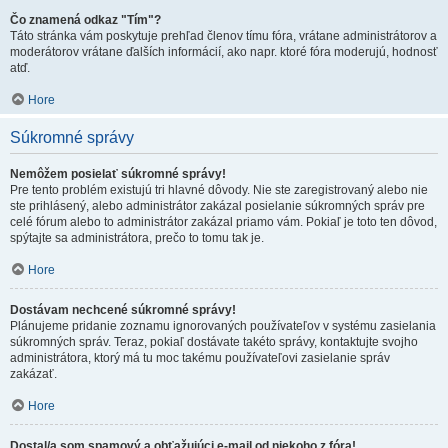
Čo znamená odkaz "Tím"?
Táto stránka vám poskytuje prehľad členov tímu fóra, vrátane administrátorov a
moderátorov vrátane ďalších informácií, ako napr. ktoré fóra moderujú, hodnosť
atď.
Hore
Súkromné správy
Nemôžem posielať súkromné správy!
Pre tento problém existujú tri hlavné dôvody. Nie ste zaregistrovaný alebo nie
ste prihlásený, alebo administrátor zakázal posielanie súkromných správ pre
celé fórum alebo to administrátor zakázal priamo vám. Pokiaľ je toto ten dôvod,
spýtajte sa administrátora, prečo to tomu tak je.
Hore
Dostávam nechcené súkromné správy!
Plánujeme pridanie zoznamu ignorovaných používateľov v systému zasielania
súkromných správ. Teraz, pokiaľ dostávate takéto správy, kontaktujte svojho
administrátora, ktorý má tu moc takému používateľovi zasielanie správ
zakázať.
Hore
Dostal/a som spamový a obťažujúci e-mail od niekoho z fóra!