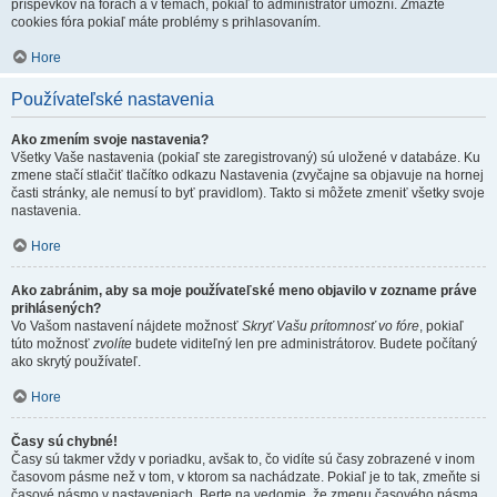
príspevkov na fórach a v témach, pokiaľ to administrátor umožní. Zmažte
cookies fóra pokiaľ máte problémy s prihlasovaním.
Hore
Používateľské nastavenia
Ako zmením svoje nastavenia?
Všetky Vaše nastavenia (pokiaľ ste zaregistrovaný) sú uložené v databáze. Ku
zmene stačí stlačiť tlačítko odkazu Nastavenia (zvyčajne sa objavuje na hornej
časti stránky, ale nemusí to byť pravidlom). Takto si môžete zmeniť všetky svoje
nastavenia.
Hore
Ako zabránim, aby sa moje používateľské meno objavilo v zozname práve
prihlásených?
Vo Vašom nastavení nájdete možnosť
Skryť Vašu prítomnosť vo fóre
, pokiaľ
túto možnosť
zvolíte
budete viditeľný len pre administrátorov. Budete počítaný
ako skrytý používateľ.
Hore
Časy sú chybné!
Časy sú takmer vždy v poriadku, avšak to, čo vidíte sú časy zobrazené v inom
časovom pásme než v tom, v ktorom sa nachádzate. Pokiaľ je to tak, zmeňte si
časové pásmo v nastaveniach. Berte na vedomie, že zmenu časového pásma