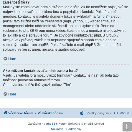
záležitostí fóra?
Mali by ste kontaktovať administrátora tohto fóra. Ak ho nemôžete nájsť, skúste
najprv kontaktovať moderátora fóra a popýtajte si kontakt. Pokiaľ sa nič
neudeje, kontaktujte majiteľa domény (skúste vyhľadať na
"whois"
) alebo,
pokiaľ táto služba beží na freeserveri (napr. yahoo, IC, webzdarma, atď.),
management alebo oddelenie sťažností tohto poskytovateľa. Berte na
vedomie, že phpBB Group nemá vôbec žiadnu moc a nemôže nijak ovplyvniť
to jak, kto a kde spravuje fórum. Je zbytočné kontaktovať phpBB Group v
akejkoľvek právnej záležitosti nepriamo spojené s phpbb.com alebo so
samotným softwarom phpBB. Pokiaľ zašlete e-mail phpBB Group o použití
softwaru treťou stranou, nečakajte žiadnu odpoveď.
Hore
Ako môžem kontaktovať aministrátora fóra?
Všetci užívatelia fóra môžu využiť formulár “Kontaktujte nás”, ak bola táto
možnosť povolená administrátorom.
Členovia fóra môžu tiež využiť odkaz “Tím”.
Hore
Včelárske fórum
Včelárske fórum
Všetky časy sú v
UTC+02:00
Založené na
phpBB
® Forum Software © phpBB Limited
⇩
Súkromie
|
Podmienky