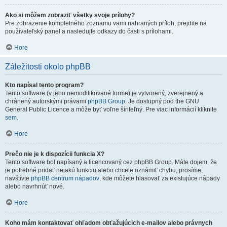
Ako si môžem zobraziť všetky svoje prílohy?
Pre zobrazenie kompletného zoznamu vami nahraných príloh, prejdite na
používateľský panel a nasledujte odkazy do časti s prílohami.
Hore
Záležitosti okolo phpBB
Kto napísal tento program?
Tento software (v jeho nemodifikované forme) je vytvorený, zverejnený a
chránený autorskými právami
phpBB Group
. Je dostupný pod the GNU
General Public Licence a môže byť voľne šíriteľný. Pre viac informácií kliknite
sem
.
Hore
Prečo nie je k dispozícii funkcia X?
Tento software bol napísaný a licencovaný cez phpBB Group. Máte dojem, že
je potrebné pridať nejakú funkciu alebo chcete oznámiť chybu, prosíme,
navštívte
phpBB centrum nápadov
, kde môžete hlasovať za existujúce nápady
alebo navrhnúť nové.
Hore
Koho mám kontaktovať ohľadom obťažujúcich e-mailov alebo právnych