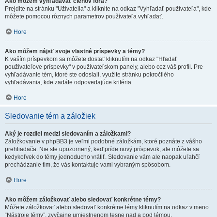
Ako môžem vyhľadávať členov fóra?
Prejdite na stránku "Užívatelia" a kliknite na odkaz "Vyhľadať používateľa", kde
môžete pomocou rôznych parametrov používateľa vyhľadať.
Hore
Ako môžem nájsť svoje vlastné príspevky a témy?
K vaším príspevkom sa môžete dostať kliknutím na odkaz "Hľadať
používateľove príspevky" v používateľskom panely, alebo cez váš profil. Pre
vyhľadávanie tém, ktoré ste odoslali, využite stránku pokročilého
vyhľadávania, kde zadáte odpovedajúce kritéria.
Hore
Sledovanie tém a záložiek
Aký je rozdiel medzi sledovaním a záložkami?
Záložkovanie v phpBB3 je veľmi podobné záložkám, ktoré poznáte z vášho
prehliadača. Nie ste upozornený, keď príde nový príspevok, ale môžete sa
kedykoľvek do témy jednoducho vrátiť. Sledovanie vám ale naopak uľahčí
prechádzanie tím, že vás kontaktuje vami vybraným spôsobom.
Hore
Ako môžem záložkovať alebo sledovať konkrétne témy?
Môžete záložkovať alebo sledovať konkrétne témy kliknutím na odkaz v meno
“Nástroje témy”, zvyčajne umiestnenom tesne nad a pod témou.