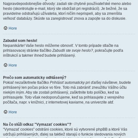
Najpravdepodobnejšie dôvody: zadali ste chybné používateľské meno alebo
heslo (skontrolujte e-mail, ktorý ste obdržali pri registrácií). Je bežné, že sa
pravidelne odstraňujú užívatelia, ktorí ničím neprispeli, aby sa zmenšila
veľkosť databázy. Skúste sa zaregistrovať znova a zapojte sa do diskusie.
Hore
Zabudol som heslo!
Nepanikárte! Vaše heslo môžeme obnoviť. V tomto prípade stlačte na
prihlasovacej stránke tlačítko
Zabudli ste svoje heslo?
, pokračujte podľa
inštrukcií a takmer ihneď budete prihlásený.
Hore
Prečo som automaticky odhlásený?
Pokiaľ nezaškrtnete tlačítko
Prihlásiť automaticky pri ďalšej návšteve
, budete
prihlásený len počas práce vo fóre. Toto má zabrániť zneužitiu Vášho účtu
niekým iným. Aby ste zostali prihlásený, zaškrtnite toto políčko, keď sa
prihlasujete. Toto však nedoporučujeme, keď sa prihlasujete z verejného
počítača, napr. v knižnici, z internetovej kaviarne, na univerzite atď.
Hore
Na čo slúži odkaz "Vymazať cookies"?
“Vymazať cookies” odstráni cookies, ktoré sú vytvorené phpBB a ktoré Vás
udržujú prihlásených, ďalej sa taktiež starajú o funkcie sledovania nových