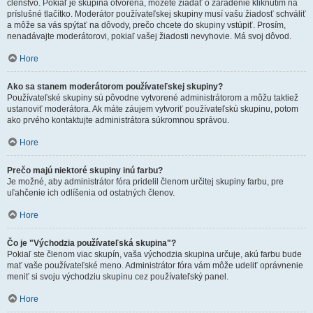
členstvo. Pokiaľ je skupina otvorená, môžete žiadať o zaradenie kliknutím na
príslušné tlačítko. Moderátor používateľskej skupiny musí vašu žiadosť schváliť
a môže sa vás spýtať na dôvody, prečo chcete do skupiny vstúpiť. Prosím,
nenadávajte moderátorovi, pokiaľ vašej žiadosti nevyhovie. Má svoj dôvod.
Hore
Ako sa stanem moderátorom používateľskej skupiny?
Používateľské skupiny sú pôvodne vytvorené administrátorom a môžu taktiež
ustanoviť moderátora. Ak máte záujem vytvoriť používateľskú skupinu, potom
ako prvého kontaktujte administrátora súkromnou správou.
Hore
Prečo majú niektoré skupiny inú farbu?
Je možné, aby administrátor fóra pridelil členom určitej skupiny farbu, pre
uľahčenie ich odlíšenia od ostatných členov.
Hore
Čo je "Východzia používateľská skupina"?
Pokiaľ ste členom viac skupín, vaša východzia skupina určuje, akú farbu bude
mať vaše používateľské meno. Administrátor fóra vám môže udeliť oprávnenie
meniť si svoju východziu skupinu cez používateľský panel.
Hore