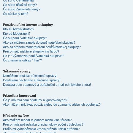
Čo sú to Oznámenia?
Čo sú to dôležité témy?
Čo sú to Zamknuté témy?
Čo sú ikony tém?
Používateľské úrovne a skupiny
Kto sú Administrátori?
Kto sú Moderátori?
Čo sú používateľské skupiny?
Ako sa môžem zapojiť do používateľskej skupiny?
Ako sa stanem moderátorom používateľskej skupiny?
Prečo majú niektoré skupiny inú farbu?
Čo je "Východzia používateľská skupina"?
Čo znamená odkaz "Tím"?
Súkromné správy
Nemôžem posielať súkromné správy!
Dostávam nechcené súkromné správy!
Dostal/a som spamový a obťažujúci e-mail od niekoho z fóra!
Priatelia a ignorovaní
Čo je môj zoznam priateľov a ignorovaných?
Ako môžem pridávať používateľov do zoznamu alebo ich odoberať?
Hľadanie na fóre
Ako môžem hľadať v jednom alebo viac fórach?
Prečo moja požiadavka vracia nulový počet výsledkov?
Prečo mi vyhľadávanie vracia prázdnu bielu stránku?