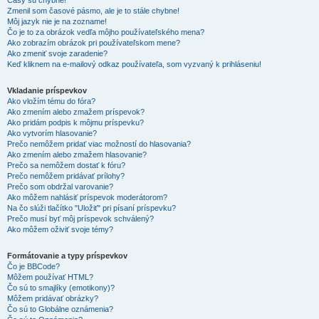
Časy sú chybné!
Zmenil som časové pásmo, ale je to stále chybne!
Môj jazyk nie je na zozname!
Čo je to za obrázok vedľa môjho používateľského mena?
Ako zobrazím obrázok pri používateľskom mene?
Ako zmeniť svoje zaradenie?
Keď kliknem na e-mailový odkaz používateľa, som vyzvaný k prihláseniu!
Vkladanie príspevkov
Ako vložím tému do fóra?
Ako zmením alebo zmažem príspevok?
Ako pridám podpis k môjmu príspevku?
Ako vytvorím hlasovanie?
Prečo nemôžem pridať viac možností do hlasovania?
Ako zmením alebo zmažem hlasovanie?
Prečo sa nemôžem dostať k fóru?
Prečo nemôžem pridávať prílohy?
Prečo som obdržal varovanie?
Ako môžem nahlásiť príspevok moderátorom?
Na čo slúži tlačítko "Uložiť" pri písaní príspevku?
Prečo musí byť môj príspevok schválený?
Ako môžem oživiť svoje témy?
Formátovanie a typy príspevkov
Čo je BBCode?
Môžem používať HTML?
Čo sú to smajlíky (emotikony)?
Môžem pridávať obrázky?
Čo sú to Globálne oznámenia?