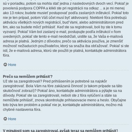
sú v poriadku, potom sa mohla stať jedna z nasledovných dvoch vecí. Pokiaľ je
povolená podpora COPPA a klikli ste pri registrácii na odkaz ... a je mi menej
ako 13 rokov, budete musieť postupovať podľa zaslaných inštrukcií. Pokiaľ toto
nie je ten prípad, potom Váš účet musí byť aktivovaný. Niektoré fóra potrebujú
aktiváciu všetkých nových registrácií, buď Vami, alebo administrátorom pred
tim, ako sa budete môcť prihlásiť. Keď ste sa registrovali, boli by ste k tomu
vyzvaný. Pokiaľ Vám bol zaslaný e-mail, postupujte podľa inštrukcií v ňom
uvedených, pokiaľ ste tento e-mail neobdržali, uistite sa, že Vaša e-mailová
adresa je platná. Jedným z dôvodov, prečo sa aktivácia používa, je zmenšiť
možnosť nežiaducich používateľov, ktorý sa snažia iba obťažovať. Pokiaľ si ste
istí, že e-mailová adresa, ktorú ste použili je platná, kontaktujte administrátora
fóra.
Hore
Prečo sa nemôžem prihlásiť?
Už ste sa zaregistrovali? Pred prihlásením je potrebné sa najskôr
zaregistrovať. Bola Vám na fóre zakázaná činnosť (v takom prípade sa táto
skutočnosť zobrazí)? Pokiaľ áno, kontaktujte administrátora a pýtajte sa na
dôvody. Pokiaľ ste sa zaregistrovali, neboli ste z fóra vylúčení a stále sa
nemôžete prihlásiť, znova skontrolujte prihlasovacie meno a heslo. Obyčajne
toto býva ten problém a pokiaľ nie je, kontaktujte administrátora, možno má
chybné nastavenia fóra.
Hore
V minulosti som sa zaregistroval, avšak teraz sa nemôžem prihlásiť!