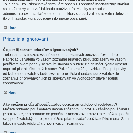
To je nám ľúto. Príspevkové formuláre obsahujú obranné mechanizmy, ktorými
sa snažíme vystopovať takéhoto používateľa. Mali by ste napísať
administrátorovi a zaslať kópiu e-mailu, ktorý ste obdržali, čo je veľmi dôležité
(kvôli hlavičke, ktorá potrebné informácie obsahuje).
Hore
Priatelia a ignorovaní
Čo je môj zoznam priateľov a ignorovaných?
Tieto zoznamy môžete využiť k triedeniu ostatných používateľov na fóre.
Napríklad užívatelia vo vašom zozname priateľov budú zobrazený vo vašom
používateľskom panely so svojím stavom a budete z nich môcť rýchlo vyberať
napr. pri písaní súkromných správ. Pokiaľ to umožňuje vzhľad fóra, príspevky
od týchto používateľov budú zvýraznene. Pokiaľ pridáte používateľov do
zoznamu ignorovaných, ich príspevky vám vo východzom stave nebudú
zobrazované.
Hore
Ako môžem pridávať používateľov do zoznamu alebo ich odoberať?
Môžete pridávať používateľov dvoma spôsobmi. V profile každého používateľa
je odkaz pre jeho pridanie do jedného z oboch zoznamov. Ďalej môžete použiť
svoj používateľský panel, kde môžete priamo zadať používateľské mená. Sem
taktiež môžete odobrať členov z vašich zoznamov.