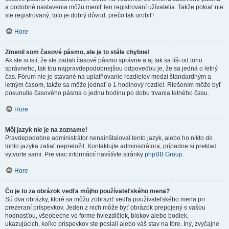
a podobné nastavenia môžu meniť len registrovaní užívatelia. Takže pokiaľ nie
ste registrovaný, toto je dobrý dôvod, prečo tak urobiť!
Hore
Zmenil som časové pásmo, ale je to stále chybne!
Ak ste si istí, že ste zadali časové pásmo správne a aj tak sa líši od toho
správneho, tak tou najpravdepodobnejšou odpoveďou je, že sa jedná o letný
čas. Fórum nie je stavané na uplatňovanie rozdielov medzi štandardným a
letným časom, takže sa môže jednať o 1 hodinový rozdiel. Riešením môže byť
posunutie časového pásma o jednu hodinu po dobu trvania letného času.
Hore
Môj jazyk nie je na zozname!
Pravdepodobne administrátor nenainštaloval tento jazyk, alebo ho nikto do
tohto jazyka zatiaľ nepreložil. Kontaktujte administrátora, prípadne si preklad
vytvorte sami. Pre viac informácií navštívte stránky
phpBB Group
.
Hore
Čo je to za obrázok vedľa môjho používateľského mena?
Sú dva obrázky, ktoré sa môžu zobraziť vedľa používateľského mena pri
prezeraní príspevkov. Jeden z nich môže byť obrázok prepojený s vašou
hodnosťou, všeobecne vo forme hviezdičiek, blokov alebo bodiek,
ukazujúcich, koľko príspevkov ste poslali alebo váš stav na fóre. Iný, zvyčajne