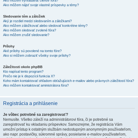
Ako môžem vyhľadávať členov fóra?
Ako môžem nájsť svoje vlastné príspevky a témy?
Sledovanie tém a záložiek
Aký je rozdiel medzi sledovaním a záložkami?
Ako môžem záložkovať alebo sledovať konkrétne témy?
Ako môžem sledovať zvolené fóra?
Ako môžem zrušiť sledovanie?
Prílohy
Aké prílohy sú povolené na tomto fóre?
Ako si môžem zobraziť všetky svoje prílohy?
Záležitosti okolo phpBB
Kto napísal tento program?
Prečo nie je k dispozícii funkcia X?
Koho mám kontaktovať ohľadom obťažujúcich e-mailov alebo právnych záležitostí fóra?
Ako môžem kontaktovať aministrátora fóra?
Registrácia a prihlásenie
Je vôbec potrebné sa zaregistrovať?
Nemusíte. Všetko záleží na administrátorovi fóra, či je potrebné sa
zaregistrovať ku vkladaniu príspevkov. Samozrejme, že registrácia Vám
umožní prístup k ostatným službám nedostupným anonymným používateľom,
ako napr. postavičky, súkromné správy, posielanie e-mailov používateľom,