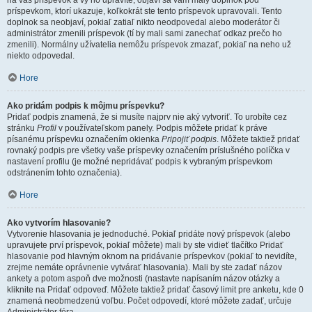
na váš príspevok a vy ho upravíte, objaví sa vám malý doplnok pod
príspevkom, ktorí ukazuje, koľkokrát ste tento príspevok upravovali. Tento
doplnok sa neobjaví, pokiaľ zatiaľ nikto neodpovedal alebo moderátor či
administrátor zmenili príspevok (tí by mali sami zanechať odkaz prečo ho
zmenili). Normálny užívatelia nemôžu príspevok zmazať, pokiaľ na neho už
niekto odpovedal.
Hore
Ako pridám podpis k môjmu príspevku?
Pridať podpis znamená, že si musíte najprv nie aký vytvoriť. To urobíte cez
stránku
Profil
v používateľskom panely. Podpis môžete pridať k práve
písanému príspevku označením okienka
Pripojiť podpis
. Môžete taktiež pridať
rovnaký podpis pre všetky vaše príspevky označením príslušného políčka v
nastavení profilu (je možné nepridávať podpis k vybraným príspevkom
odstránením tohto označenia).
Hore
Ako vytvorím hlasovanie?
Vytvorenie hlasovania je jednoduché. Pokiaľ pridáte nový príspevok (alebo
upravujete prví príspevok, pokiaľ môžete) mali by ste vidieť tlačítko Pridať
hlasovanie pod hlavným oknom na pridávanie príspevkov (pokiaľ to nevidíte,
zrejme nemáte oprávnenie vytvárať hlasovania). Mali by ste zadať názov
ankety a potom aspoň dve možnosti (nastavte napísaním názov otázky a
kliknite na Pridať odpoveď. Môžete taktiež pridať časový limit pre anketu, kde 0
znamená neobmedzenú voľbu. Počet odpovedí, ktoré môžete zadať, určuje