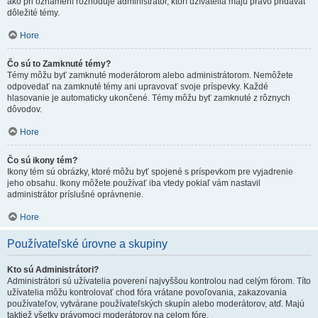
ako pri oznámení rozhoduje administrátor, ktorí užívatelia majú právo pridávať
dôležité témy.
Hore
Čo sú to Zamknuté témy?
Témy môžu byť zamknuté moderátorom alebo administrátorom. Nemôžete
odpovedať na zamknuté témy ani upravovať svoje príspevky. Každé
hlasovanie je automaticky ukončené. Témy môžu byť zamknuté z rôznych
dôvodov.
Hore
Čo sú ikony tém?
Ikony tém sú obrázky, ktoré môžu byť spojené s príspevkom pre vyjadrenie
jeho obsahu. Ikony môžete používať iba vtedy pokiaľ vám nastavil
administrátor príslušné oprávnenie.
Hore
Používateľské úrovne a skupiny
Kto sú Administrátori?
Administrátori sú užívatelia poverení najvyššou kontrolou nad celým fórom. Títo
užívatelia môžu kontrolovať chod fóra vrátane povoľovania, zakazovania
používateľov, vytvárane používateľských skupín alebo moderátorov, atď. Majú
taktiež všetky právomoci moderátorov na celom fóre.