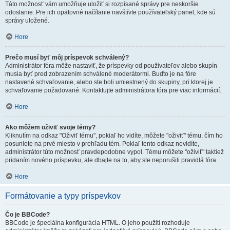
Táto možnosť vám umožňuje uložiť si rozpísané správy pre neskoršie
odoslanie. Pre ich opätovné načítanie navštívte používateľský panel, kde sú
správy uložené.
Hore
Prečo musí byť môj príspevok schválený?
Administrátor fóra môže nastaviť, že príspevky od používateľov alebo skupín
musia byť pred zobrazením schválené moderátormi. Buďto je na fóre
nastavené schvaľovanie, alebo ste boli umiestnený do skupiny, pri ktorej je
schvaľovanie požadované. Kontaktujte administrátora fóra pre viac informácií.
Hore
Ako môžem oživiť svoje témy?
Kliknutím na odkaz "Oživiť tému", pokiaľ ho vidíte, môžete "oživiť" tému, čím ho
posuniete na prvé miesto v prehľadu tém. Pokiaľ tento odkaz nevidíte,
administrátor túto možnosť pravdepodobne vypol. Tému môžete "oživiť" taktiež
pridaním nového príspevku, ale dbajte na to, aby ste neporušili pravidlá fóra.
Hore
Formátovanie a typy príspevkov
Čo je BBCode?
BBCode je špeciálna konfigurácia HTML. O jeho použití rozhoduje