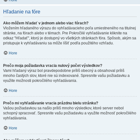
Hore
Hľadanie na fóre
Ako môžem hľadať v jednom alebo viac fórach?
Vložením hľadaného výrazu do vyhľadávacieho poľa umiestneného na titulnej
stránke, na fórach alebo v témach. Pre Pokročilé vyhľadávanie kliknite na
odkaz "Hľadať", ktorý je dostupný vo všetkých stránkach fóra. Spôsob, akým sa
pristupuje k vyhľadávaniu sa môže líšiť podľa použitého vzhľadu.
Hore
Prečo moja požiadavka vracia nulový počet výsledkov?
Vami hľadaný výraz bol pravdepodobne príliš obecný a obsahoval príliš
mnoho častých slov, ktoré nie sú indexované. Spresnite vašu požiadavku a
využite možnosti pokročilého vyhľadávania.
Hore
Prečo mi vyhľadávanie vracia prázdnu bielu stránku?
Vašou požiadavkou sa našlo príliš mnoho výsledkov, ktoré server nebol
schopný spracovať. Spresnite vašu požiadavku a využite možnosť pokročilého
vyhľadávania.
Hore