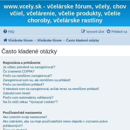
www.vcely.sk - včelárske fórum, včely, chov
včiel, včelárenie, včelie produkty, včelie
choroby, včelárske rastliny
FAQ
Vytvoriť účet
Prihlásiť sa
Včelárske fórum
Včelárske fórum
Často kladené otázky
Často kladené otázky
Registrácia a prihlásenie
Je vôbec potrebné sa zaregistrovať?
Čo znamená COPPA?
Prečo sa nemôžem zaregistrovať?
Zaregistroval som sa, ale nemôžem sa prihlásiť!
Prečo sa nemôžem prihlásiť?
V minulosti som sa zaregistroval, avšak teraz sa nemôžem prihlásiť!
Zabudol som heslo!
Prečo som automaticky odhlásený?
Na čo slúži odkaz "Vymazať cookies"?
Používateľské nastavenia
Ako zmením svoje nastavenia?
Ako zabránim, aby sa moje používateľské meno objavilo v zozname práve
prihlásených?