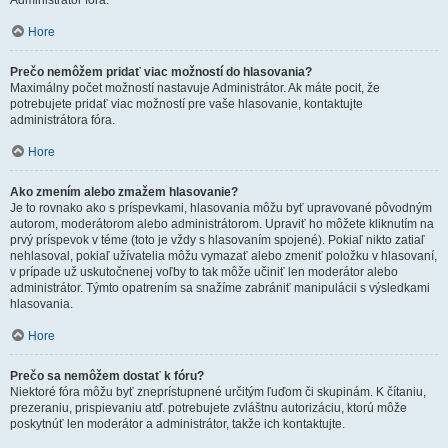
Administrátor fóra.
Hore
Prečo nemôžem pridať viac možností do hlasovania?
Maximálny počet možností nastavuje Administrátor. Ak máte pocit, že
potrebujete pridať viac možností pre vaše hlasovanie, kontaktujte
administrátora fóra.
Hore
Ako zmením alebo zmažem hlasovanie?
Je to rovnako ako s príspevkami, hlasovania môžu byť upravované pôvodným
autorom, moderátorom alebo administrátorom. Upraviť ho môžete kliknutím na
prvý príspevok v téme (toto je vždy s hlasovaním spojené). Pokiaľ nikto zatiaľ
nehlasoval, pokiaľ užívatelia môžu vymazať alebo zmeniť položku v hlasovaní,
v prípade už uskutočnenej voľby to tak môže učiniť len moderátor alebo
administrátor. Týmto opatrením sa snažíme zabrániť manipulácii s výsledkami
hlasovania.
Hore
Prečo sa nemôžem dostať k fóru?
Niektoré fóra môžu byť zneprístupnené určitým ľuďom či skupinám. K čítaniu,
prezeraniu, prispievaniu atď. potrebujete zvláštnu autorizáciu, ktorú môže
poskytnúť len moderátor a administrátor, takže ich kontaktujte.