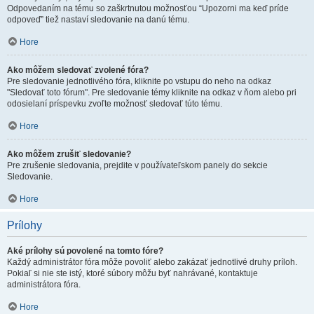
Odpovedaním na tému so zaškrtnutou možnosťou “Upozorni ma keď príde
odpoveď” tiež nastaví sledovanie na danú tému.
Hore
Ako môžem sledovať zvolené fóra?
Pre sledovanie jednotlivého fóra, kliknite po vstupu do neho na odkaz
"Sledovať toto fórum". Pre sledovanie témy kliknite na odkaz v ňom alebo pri
odosielaní príspevku zvoľte možnosť sledovať túto tému.
Hore
Ako môžem zrušiť sledovanie?
Pre zrušenie sledovania, prejdite v používateľskom panely do sekcie
Sledovanie.
Hore
Prílohy
Aké prílohy sú povolené na tomto fóre?
Každý administrátor fóra môže povoliť alebo zakázať jednotlivé druhy príloh.
Pokiaľ si nie ste istý, ktoré súbory môžu byť nahrávané, kontaktuje
administrátora fóra.
Hore