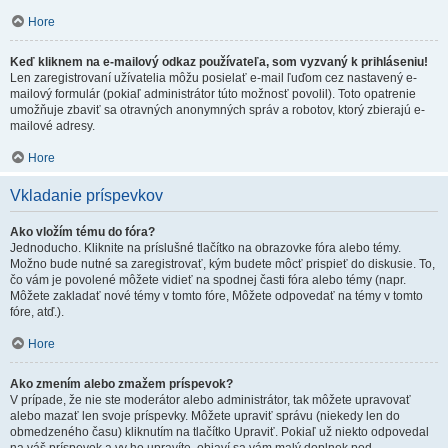
Hore
Keď kliknem na e-mailový odkaz používateľa, som vyzvaný k prihláseniu!
Len zaregistrovaní užívatelia môžu posielať e-mail ľuďom cez nastavený e-
mailový formulár (pokiaľ administrátor túto možnosť povolil). Toto opatrenie
umožňuje zbaviť sa otravných anonymných správ a robotov, ktorý zbierajú e-
mailové adresy.
Hore
Vkladanie príspevkov
Ako vložím tému do fóra?
Jednoducho. Kliknite na príslušné tlačítko na obrazovke fóra alebo témy.
Možno bude nutné sa zaregistrovať, kým budete môcť prispieť do diskusie. To,
čo vám je povolené môžete vidieť na spodnej časti fóra alebo témy (napr.
Môžete zakladať nové témy v tomto fóre, Môžete odpovedať na témy v tomto
fóre, atď.).
Hore
Ako zmením alebo zmažem príspevok?
V prípade, že nie ste moderátor alebo administrátor, tak môžete upravovať
alebo mazať len svoje príspevky. Môžete upraviť správu (niekedy len do
obmedzeného času) kliknutím na tlačítko Upraviť. Pokiaľ už niekto odpovedal