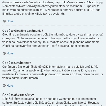
dôvodu musíte zadať na obrázok odkaz, napr. http://www.stránk.xx/obrazok.jpg.
Nemôžete vytvárať odkazy na obrázky umiestené vo vlastnom PC (pokiaľ to
nie je verejne prístupná stanica). K zobrazeniu obrázku použite buď BBCode
[img] tag alebo príslušné HTML (ak je povolené).
Hore
Čo sú to Globálne oznámenia?
Globálne oznámenia obsahujú dôležité informácie, ktoré by ste si mali prečítať
čo najskôr. Globálne oznámenie sa zobrazujú nad každým fórom a taktiež vo
vašom používateľskom panely. To, či môžete odosielať globálne oznámenie,
záleží na nastavených oprávneniach, ktoré nastavujú administrátori.
Hore
Čo sú to Oznámenia?
Oznámenia často prinášajú dôležité informácie a mali by ste ich prečítať čo
najskôr. Oznámenia sa objavujú v hornej časti každej stránky fóra, kde sú
uvedené. Či môžete či nemôžete pridávať oznámenia do fóra, záleží na tom, či
vám to administrátor umožnil.
Hore
Čo sú to dôležité témy?
Dôležité témy sa objavujú na fóre hneď pod Oznámením, ale iba na prvej
stránke. Sú často veľmi dôležité, takže si ich prečítajte tam, kde sú. Rovnako