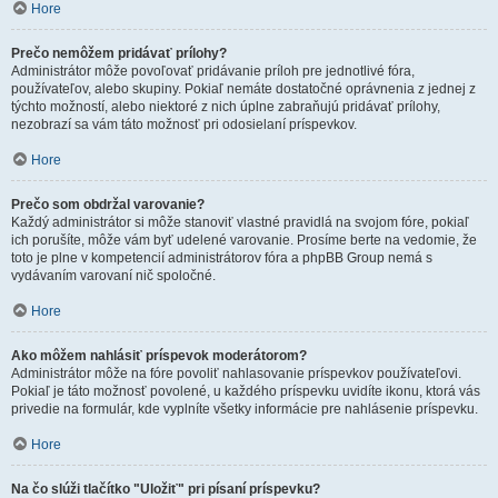
Hore
Prečo nemôžem pridávať prílohy?
Administrátor môže povoľovať pridávanie príloh pre jednotlivé fóra,
používateľov, alebo skupiny. Pokiaľ nemáte dostatočné oprávnenia z jednej z
týchto možností, alebo niektoré z nich úplne zabraňujú pridávať prílohy,
nezobrazí sa vám táto možnosť pri odosielaní príspevkov.
Hore
Prečo som obdržal varovanie?
Každý administrátor si môže stanoviť vlastné pravidlá na svojom fóre, pokiaľ
ich porušíte, môže vám byť udelené varovanie. Prosíme berte na vedomie, že
toto je plne v kompetencií administrátorov fóra a phpBB Group nemá s
vydávaním varovaní nič spoločné.
Hore
Ako môžem nahlásiť príspevok moderátorom?
Administrátor môže na fóre povoliť nahlasovanie príspevkov používateľovi.
Pokiaľ je táto možnosť povolené, u každého príspevku uvidíte ikonu, ktorá vás
privedie na formulár, kde vyplníte všetky informácie pre nahlásenie príspevku.
Hore
Na čo slúži tlačítko "Uložiť" pri písaní príspevku?