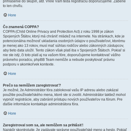
prihlásenie do skupín, atď. Vrele Vám teda registráciu doporučujeme. Zaberie
to len chvíľu.
Hore
Čo znamená COPPA?
COPPA (Child Online Privacy and Protection Act) z roku 1998 je zákon
Spojených Štátov, ktorý má chrániť mládež na internete. Na stránkach, kde je
potencionálna možnosť ukladania osobných údajov o používateľovi, ktorému
je menej ako 13 rokov, musí mať súhlas rodičov alebo zákonných zástupcov,
aby tieto data uložil. Tento zákon však platí iba v Spojených Štátoch. Pokiaľ si
nie ste istý, či toto platí aj na vašom fóre, doporučujeme kontaktovať vášho
právneho poradcu, phpBB Team nemôže a nebude poskytovať právnu
podporu v akomkoľvek kontexte.
Hore
Prečo sa nemôžem zaregistrovať?
Je možné, že Administrátor fóra zablokoval vašu IP adresu alebo zakázal
použitie používateľského mena, ktoré ste si zvolili. Administrátor taktiež mohol
vypnúť registrácie, aby zabránil prístupu nových používateľov na fórum. Pre
ďalšie informácie kontaktuje administrátora fóra.
Hore
Zaregistroval som sa, ale nemôžem sa prihlásiť!
Najskôr skontrolujte, že zadávate správne používateľské meno a heslo. Pokiaľ