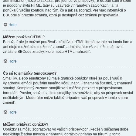
administrátor (môže to zakázať pre jednotlivé príspevky). BBCode sám o sebe
je podobný štýlu HTML, tagy sú uzavreté v hranatých zátvorkách [ a ] a
ponúkajú väčšiu kontrolu nad tým, čo a jak sa zobrazí. Pre viac informácií o
BBCode si prezrite stránku, ktorá je dostupná cez stránku prispievania.
Hore
Môžem používať HTML?
Bohužiaľ nie je možné používať akékoľvek HTML formátovanie na tomto fóre a
ani nieje možné túto možnosť zapnúť, administrátor však môže definovať
zvláštne BBCode značky, ktoré môžu HTML nahradiť.
Hore
Čo sú to smajlíky (emotikony)?
Smajlíky, alebo emotikony sú malé grafické obrázky, ktoré sa používajú k
vyjadreniu emócií použitím malého kódu, napr. :) znamená šťastný, :( znamená
smutný. Kompletný zoznam smajlíkov si môžete prezrieť v príspevkovom
formulári. Prosím, snažte sa tieto smajlíky nezneužívať, aby sa príspevok nestal
nečitateľným. Moderátor môže taktiež prípadne váš príspevok v tomto smere
zmeniť.
Hore
Môžem pridávať obrázky?
Obrázky sa môžu zobrazovať vo vašich príspevkoch, keďže v súčasnej dobe
neexistuje žiadna funkcia k nahraniu obrázkov priamo na fórum. Z tohto