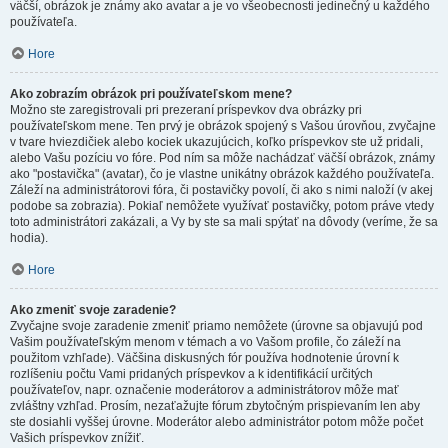
väčší, obrázok je známy ako avatar a je vo všeobecnosti jedinečný u každého
používateľa.
Hore
Ako zobrazím obrázok pri používateľskom mene?
Možno ste zaregistrovali pri prezeraní príspevkov dva obrázky pri
používateľskom mene. Ten prvý je obrázok spojený s Vašou úrovňou, zvyčajne
v tvare hviezdičiek alebo kociek ukazujúcich, koľko príspevkov ste už pridali,
alebo Vašu pozíciu vo fóre. Pod ním sa môže nachádzať väčší obrázok, známy
ako "postavička" (avatar), čo je vlastne unikátny obrázok každého používateľa.
Záleží na administrátorovi fóra, či postavičky povolí, či ako s nimi naloží (v akej
podobe sa zobrazia). Pokiaľ nemôžete využívať postavičky, potom práve vtedy
toto administrátori zakázali, a Vy by ste sa mali spýtať na dôvody (veríme, že sa
hodia).
Hore
Ako zmeniť svoje zaradenie?
Zvyčajne svoje zaradenie zmeniť priamo nemôžete (úrovne sa objavujú pod
Vašim používateľským menom v témach a vo Vašom profile, čo záleží na
použitom vzhľade). Väčšina diskusných fór používa hodnotenie úrovní k
rozlíšeniu počtu Vami pridaných príspevkov a k identifikácií určitých
používateľov, napr. označenie moderátorov a administrátorov môže mať
zvláštny vzhľad. Prosím, nezaťažujte fórum zbytočným prispievaním len aby
ste dosiahli vyššej úrovne. Moderátor alebo administrátor potom môže počet
Vašich príspevkov znížiť.