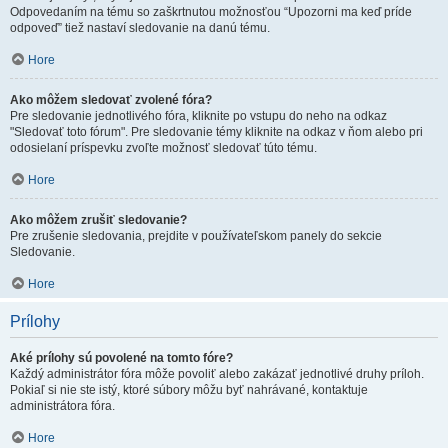
Odpovedaním na tému so zaškrtnutou možnosťou “Upozorni ma keď príde
odpoveď” tiež nastaví sledovanie na danú tému.
Hore
Ako môžem sledovať zvolené fóra?
Pre sledovanie jednotlivého fóra, kliknite po vstupu do neho na odkaz
"Sledovať toto fórum". Pre sledovanie témy kliknite na odkaz v ňom alebo pri
odosielaní príspevku zvoľte možnosť sledovať túto tému.
Hore
Ako môžem zrušiť sledovanie?
Pre zrušenie sledovania, prejdite v používateľskom panely do sekcie
Sledovanie.
Hore
Prílohy
Aké prílohy sú povolené na tomto fóre?
Každý administrátor fóra môže povoliť alebo zakázať jednotlivé druhy príloh.
Pokiaľ si nie ste istý, ktoré súbory môžu byť nahrávané, kontaktuje
administrátora fóra.
Hore