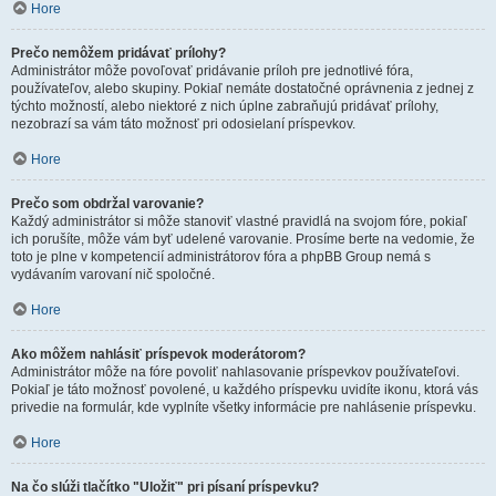
Hore
Prečo nemôžem pridávať prílohy?
Administrátor môže povoľovať pridávanie príloh pre jednotlivé fóra,
používateľov, alebo skupiny. Pokiaľ nemáte dostatočné oprávnenia z jednej z
týchto možností, alebo niektoré z nich úplne zabraňujú pridávať prílohy,
nezobrazí sa vám táto možnosť pri odosielaní príspevkov.
Hore
Prečo som obdržal varovanie?
Každý administrátor si môže stanoviť vlastné pravidlá na svojom fóre, pokiaľ
ich porušíte, môže vám byť udelené varovanie. Prosíme berte na vedomie, že
toto je plne v kompetencií administrátorov fóra a phpBB Group nemá s
vydávaním varovaní nič spoločné.
Hore
Ako môžem nahlásiť príspevok moderátorom?
Administrátor môže na fóre povoliť nahlasovanie príspevkov používateľovi.
Pokiaľ je táto možnosť povolené, u každého príspevku uvidíte ikonu, ktorá vás
privedie na formulár, kde vyplníte všetky informácie pre nahlásenie príspevku.
Hore
Na čo slúži tlačítko "Uložiť" pri písaní príspevku?