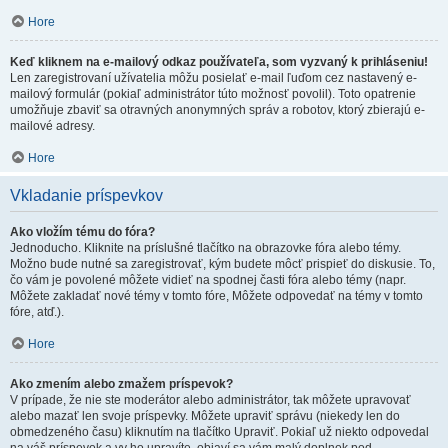
Hore
Keď kliknem na e-mailový odkaz používateľa, som vyzvaný k prihláseniu!
Len zaregistrovaní užívatelia môžu posielať e-mail ľuďom cez nastavený e-
mailový formulár (pokiaľ administrátor túto možnosť povolil). Toto opatrenie
umožňuje zbaviť sa otravných anonymných správ a robotov, ktorý zbierajú e-
mailové adresy.
Hore
Vkladanie príspevkov
Ako vložím tému do fóra?
Jednoducho. Kliknite na príslušné tlačítko na obrazovke fóra alebo témy.
Možno bude nutné sa zaregistrovať, kým budete môcť prispieť do diskusie. To,
čo vám je povolené môžete vidieť na spodnej časti fóra alebo témy (napr.
Môžete zakladať nové témy v tomto fóre, Môžete odpovedať na témy v tomto
fóre, atď.).
Hore
Ako zmením alebo zmažem príspevok?
V prípade, že nie ste moderátor alebo administrátor, tak môžete upravovať
alebo mazať len svoje príspevky. Môžete upraviť správu (niekedy len do
obmedzeného času) kliknutím na tlačítko Upraviť. Pokiaľ už niekto odpovedal