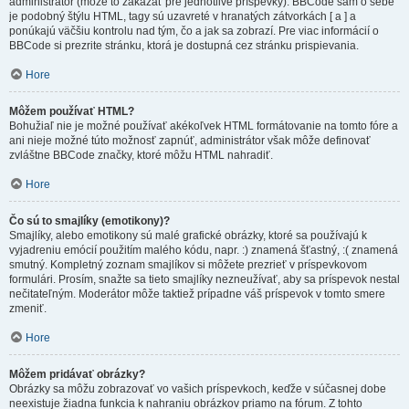
administrátor (môže to zakázať pre jednotlivé príspevky). BBCode sám o sebe
je podobný štýlu HTML, tagy sú uzavreté v hranatých zátvorkách [ a ] a
ponúkajú väčšiu kontrolu nad tým, čo a jak sa zobrazí. Pre viac informácií o
BBCode si prezrite stránku, ktorá je dostupná cez stránku prispievania.
Hore
Môžem používať HTML?
Bohužiaľ nie je možné používať akékoľvek HTML formátovanie na tomto fóre a
ani nieje možné túto možnosť zapnúť, administrátor však môže definovať
zvláštne BBCode značky, ktoré môžu HTML nahradiť.
Hore
Čo sú to smajlíky (emotikony)?
Smajlíky, alebo emotikony sú malé grafické obrázky, ktoré sa používajú k
vyjadreniu emócií použitím malého kódu, napr. :) znamená šťastný, :( znamená
smutný. Kompletný zoznam smajlíkov si môžete prezrieť v príspevkovom
formulári. Prosím, snažte sa tieto smajlíky nezneužívať, aby sa príspevok nestal
nečitateľným. Moderátor môže taktiež prípadne váš príspevok v tomto smere
zmeniť.
Hore
Môžem pridávať obrázky?
Obrázky sa môžu zobrazovať vo vašich príspevkoch, keďže v súčasnej dobe
neexistuje žiadna funkcia k nahraniu obrázkov priamo na fórum. Z tohto