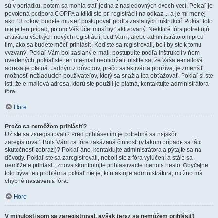
sú v poriadku, potom sa mohla stať jedna z nasledovných dvoch vecí. Pokiaľ je
povolená podpora COPPA a klikli ste pri registrácii na odkaz ... a je mi menej
ako 13 rokov, budete musieť postupovať podľa zaslaných inštrukcií. Pokiaľ toto
nie je ten prípad, potom Váš účet musí byť aktivovaný. Niektoré fóra potrebujú
aktiváciu všetkých nových registrácií, buď Vami, alebo administrátorom pred
tim, ako sa budete môcť prihlásiť. Keď ste sa registrovali, boli by ste k tomu
vyzvaný. Pokiaľ Vám bol zaslaný e-mail, postupujte podľa inštrukcií v ňom
uvedených, pokiaľ ste tento e-mail neobdržali, uistite sa, že Vaša e-mailová
adresa je platná. Jedným z dôvodov, prečo sa aktivácia používa, je zmenšiť
možnosť nežiaducich používateľov, ktorý sa snažia iba obťažovať. Pokiaľ si ste
istí, že e-mailová adresa, ktorú ste použili je platná, kontaktujte administrátora
fóra.
Hore
Prečo sa nemôžem prihlásiť?
Už ste sa zaregistrovali? Pred prihlásením je potrebné sa najskôr
zaregistrovať. Bola Vám na fóre zakázaná činnosť (v takom prípade sa táto
skutočnosť zobrazí)? Pokiaľ áno, kontaktujte administrátora a pýtajte sa na
dôvody. Pokiaľ ste sa zaregistrovali, neboli ste z fóra vylúčení a stále sa
nemôžete prihlásiť, znova skontrolujte prihlasovacie meno a heslo. Obyčajne
toto býva ten problém a pokiaľ nie je, kontaktujte administrátora, možno má
chybné nastavenia fóra.
Hore
V minulosti som sa zaregistroval, avšak teraz sa nemôžem prihlásiť!