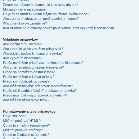
Časy sú chybné!
Zmenil som časové pásmo, ale je to stále chybne!
Môj jazyk nie je na zozname!
Čo je to za obrázok vedľa môjho používateľského mena?
Ako zobrazím obrázok pri používateľskom mene?
Ako zmeniť svoje zaradenie?
Keď kliknem na e-mailový odkaz používateľa, som vyzvaný k prihláseniu!
Vkladanie príspevkov
Ako vložím tému do fóra?
Ako zmením alebo zmažem príspevok?
Ako pridám podpis k môjmu príspevku?
Ako vytvorím hlasovanie?
Prečo nemôžem pridať viac možností do hlasovania?
Ako zmením alebo zmažem hlasovanie?
Prečo sa nemôžem dostať k fóru?
Prečo nemôžem pridávať prílohy?
Prečo som obdržal varovanie?
Ako môžem nahlásiť príspevok moderátorom?
Na čo slúži tlačítko "Uložiť" pri písaní príspevku?
Prečo musí byť môj príspevok schválený?
Ako môžem oživiť svoje témy?
Formátovanie a typy príspevkov
Čo je BBCode?
Môžem používať HTML?
Čo sú to smajlíky (emotikony)?
Môžem pridávať obrázky?
Čo sú to Globálne oznámenia?