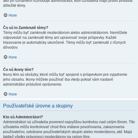
ako pri oznámení rozhoduje administrátor, ktorí užívatelia majú právo pridávať
dôležité témy.
Hore
Čo sú to Zamknuté témy?
Témy môžu byť zamknuté moderátorom alebo administrátorom. Nemôžete
odpovedať na zamknuté témy ani upravovať svoje príspevky. Každé
hlasovanie je automaticky ukončené. Témy môžu byť zamknuté z rôznych
dôvodov.
Hore
Čo sú ikony tém?
Ikony tém sú obrázky, ktoré môžu byť spojené s príspevkom pre vyjadrenie
jeho obsahu. Ikony môžete používať iba vtedy pokiaľ vám nastavil
administrátor príslušné oprávnenie.
Hore
Používateľské úrovne a skupiny
Kto sú Administrátori?
Administrátori sú užívatelia poverení najvyššou kontrolou nad celým fórom. Títo
užívatelia môžu kontrolovať chod fóra vrátane povoľovania, zakazovania
používateľov, vytvárane používateľských skupín alebo moderátorov, atď. Majú
taktiež všetky právomoci moderátorov na celom fóre.