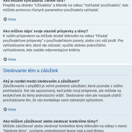
Ako môžem vyhľadávať členov fóra?
Prejdite na stránku "Užívatelia" a kliknite na odkaz "Vyhľadať používateľa", kde
môžete pomocou rôznych parametrov používateľa vyhľadať.
Hore
Ako môžem nájsť svoje vlastné príspevky a témy?
K vaším príspevkom sa môžete dostať kliknutím na odkaz "Hľadať
používateľove príspevky" v používateľskom panely, alebo cez váš profil. Pre
vyhľadávanie tém, ktoré ste odoslali, využite stránku pokročilého
vyhľadávania, kde zadáte odpovedajúce kritéria.
Hore
Sledovanie tém a záložiek
Aký je rozdiel medzi sledovaním a záložkami?
Záložkovanie v phpBB3 je veľmi podobné záložkám, ktoré poznáte z vášho
prehliadača. Nie ste upozornený, keď príde nový príspevok, ale môžete sa
kedykoľvek do témy jednoducho vrátiť. Sledovanie vám ale naopak uľahčí
prechádzanie tím, že vás kontaktuje vami vybraným spôsobom.
Hore
Ako môžem záložkovať alebo sledovať konkrétne témy?
Môžete záložkovať alebo sledovať konkrétne témy kliknutím na odkaz v meno
“Nástroje témy”, zvyčajne umiestnenom tesne nad a pod témou.