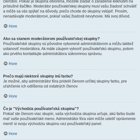
členstvo. Pokiaľ je skupina otvorená, môžete žiadať o zaradenie kliknutím na
príslušné tlačítko. Moderátor používateľskej skupiny musí vašu žiadosť schváliť
a môže sa vás spýtať na dôvody, prečo chcete do skupiny vstúpiť. Prosím,
nenadávajte moderátorovi, pokiaľ vašej žiadosti nevyhovie. Má svoj dôvod.
Hore
Ako sa stanem moderátorom používateľskej skupiny?
Používateľské skupiny sú pôvodne vytvorené administrátorom a môžu taktiež
ustanoviť moderátora. Ak máte záujem vytvoriť používateľskú skupinu, potom
ako prvého kontaktujte administrátora súkromnou správou.
Hore
Prečo majú niektoré skupiny inú farbu?
Je možné, aby administrátor fóra pridelil členom určitej skupiny farbu, pre
uľahčenie ich odlíšenia od ostatných členov.
Hore
Čo je "Východzia používateľská skupina"?
Pokiaľ ste členom viac skupín, vaša východzia skupina určuje, akú farbu bude
mať vaše používateľské meno. Administrátor fóra vám môže udeliť oprávnenie
meniť si svoju východziu skupinu cez používateľský panel.
Hore