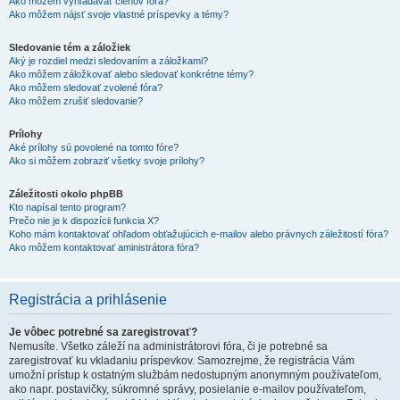
Ako môžem vyhľadávať členov fóra?
Ako môžem nájsť svoje vlastné príspevky a témy?
Sledovanie tém a záložiek
Aký je rozdiel medzi sledovaním a záložkami?
Ako môžem záložkovať alebo sledovať konkrétne témy?
Ako môžem sledovať zvolené fóra?
Ako môžem zrušiť sledovanie?
Prílohy
Aké prílohy sú povolené na tomto fóre?
Ako si môžem zobraziť všetky svoje prílohy?
Záležitosti okolo phpBB
Kto napísal tento program?
Prečo nie je k dispozícii funkcia X?
Koho mám kontaktovať ohľadom obťažujúcich e-mailov alebo právnych záležitostí fóra?
Ako môžem kontaktovať aministrátora fóra?
Registrácia a prihlásenie
Je vôbec potrebné sa zaregistrovať?
Nemusíte. Všetko záleží na administrátorovi fóra, či je potrebné sa
zaregistrovať ku vkladaniu príspevkov. Samozrejme, že registrácia Vám
umožní prístup k ostatným službám nedostupným anonymným používateľom,
ako napr. postavičky, súkromné správy, posielanie e-mailov používateľom,