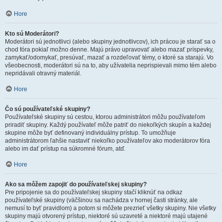
Hore
Kto sú Moderátori?
Moderátori sú jednotlivci (alebo skupiny jednotlivcov), ich prácou je starať sa o
chod fóra pokiaľ možno denne. Majú právo upravovať alebo mazať príspevky,
zamykať/odomykať, presúvať, mazať a rozdeľovať témy, o ktoré sa starajú. Vo
všeobecnosti, moderátori sú na to, aby užívatelia neprispievali mimo tém alebo
nepridávali otravný materiál.
Hore
Čo sú používateľské skupiny?
Používateľské skupiny sú cestou, ktorou administrátori môžu používateľom
priradiť skupiny. Každý používateľ môže patriť do niekoľkých skupín a každej
skupine môže byť definovaný individuálny prístup. To umožňuje
administrátorom ľahšie nastaviť niekoľko používateľov ako moderátorov fóra
alebo im dať prístup na súkromné fórum, atď.
Hore
Ako sa môžem zapojiť do používateľskej skupiny?
Pre pripojenie sa do používateľskej skupiny stačí kliknúť na odkaz
používateľské skupiny (väčšinou sa nachádza v hornej časti stránky, ale
nemusí to byť pravidlom) a potom si môžete prezrieť všetky skupiny. Nie všetky
skupiny majú otvorený prístup, niektoré sú uzavreté a niektoré majú utajené