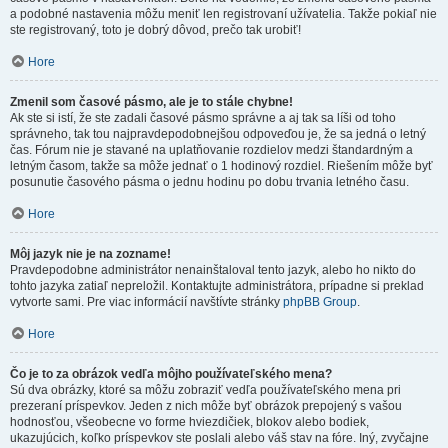
a podobné nastavenia môžu meniť len registrovaní užívatelia. Takže pokiaľ nie
ste registrovaný, toto je dobrý dôvod, prečo tak urobiť!
Hore
Zmenil som časové pásmo, ale je to stále chybne!
Ak ste si istí, že ste zadali časové pásmo správne a aj tak sa líši od toho
správneho, tak tou najpravdepodobnejšou odpoveďou je, že sa jedná o letný
čas. Fórum nie je stavané na uplatňovanie rozdielov medzi štandardným a
letným časom, takže sa môže jednať o 1 hodinový rozdiel. Riešením môže byť
posunutie časového pásma o jednu hodinu po dobu trvania letného času.
Hore
Môj jazyk nie je na zozname!
Pravdepodobne administrátor nenainštaloval tento jazyk, alebo ho nikto do
tohto jazyka zatiaľ nepreložil. Kontaktujte administrátora, prípadne si preklad
vytvorte sami. Pre viac informácií navštívte stránky
phpBB Group
.
Hore
Čo je to za obrázok vedľa môjho používateľského mena?
Sú dva obrázky, ktoré sa môžu zobraziť vedľa používateľského mena pri
prezeraní príspevkov. Jeden z nich môže byť obrázok prepojený s vašou
hodnosťou, všeobecne vo forme hviezdičiek, blokov alebo bodiek,
ukazujúcich, koľko príspevkov ste poslali alebo váš stav na fóre. Iný, zvyčajne