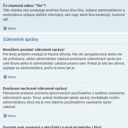
Čo znamená odkaz "Tím"?
Táto stránka vám poskytuje prehľad členov tímu fóra, vrátane administrátorov a
moderátorov vrátane ďalších informácií, ako napr. ktoré fóra moderujú, hodnosť
atď.
Hore
Súkromné správy
Nemôžem posielať súkromné správy!
Pre tento problém existujú tri hlavné dôvody. Nie ste zaregistrovaný alebo nie
ste prihlásený, alebo administrátor zakázal posielanie súkromných správ pre
celé fórum alebo to administrátor zakázal priamo vám. Pokiaľ je toto ten dôvod,
spýtajte sa administrátora, prečo to tomu tak je.
Hore
Dostávam nechcené súkromné správy!
Plánujeme pridanie zoznamu ignorovaných používateľov v systému zasielania
súkromných správ. Teraz, pokiaľ dostávate takéto správy, kontaktujte svojho
administrátora, ktorý má tu moc takému používateľovi zasielanie správ
zakázať.
Hore
Dostal/a som spamový a obťažujúci e-mail od niekoho z fóra!