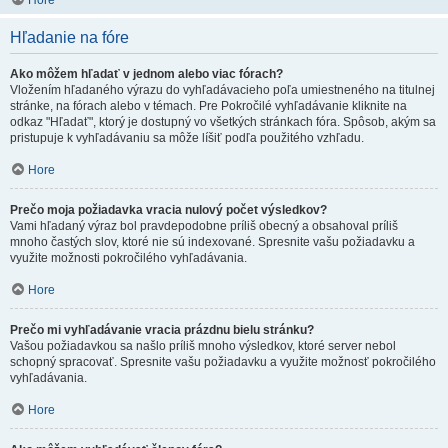
Hore
Hľadanie na fóre
Ako môžem hľadať v jednom alebo viac fórach?
Vložením hľadaného výrazu do vyhľadávacieho poľa umiestneného na titulnej
stránke, na fórach alebo v témach. Pre Pokročilé vyhľadávanie kliknite na
odkaz "Hľadať", ktorý je dostupný vo všetkých stránkach fóra. Spôsob, akým sa
pristupuje k vyhľadávaniu sa môže líšiť podľa použitého vzhľadu.
Hore
Prečo moja požiadavka vracia nulový počet výsledkov?
Vami hľadaný výraz bol pravdepodobne príliš obecný a obsahoval príliš
mnoho častých slov, ktoré nie sú indexované. Spresnite vašu požiadavku a
využite možnosti pokročilého vyhľadávania.
Hore
Prečo mi vyhľadávanie vracia prázdnu bielu stránku?
Vašou požiadavkou sa našlo príliš mnoho výsledkov, ktoré server nebol
schopný spracovať. Spresnite vašu požiadavku a využite možnosť pokročilého
vyhľadávania.
Hore