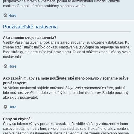
príspevkov na fórach a v témach, pokiaľ to administrátor umožní. Zmažte
cookies fóra pokiaľ máte problémy s prihlasovaním.
Hore
Používateľské nastavenia
Ako zmením svoje nastavenia?
Všetky Vaše nastavenia (pokiaľ ste zaregistrovaný) sú uložené v databáze. Ku
zmene stačí stlačiť tlačítko odkazu Nastavenia (zvyčajne sa objavuje na hornej
časti stránky, ale nemusí to byť pravidlom). Takto si môžete zmeniť všetky svoje
nastavenia.
Hore
Ako zabránim, aby sa moje používateľské meno objavilo v zozname práve
prihlásených?
Vo Vašom nastavení nájdete možnosť
Skryť Vašu prítomnosť vo fóre
, pokiaľ
túto možnosť
zvolíte
budete viditeľný len pre administrátorov. Budete počítaný
ako skrytý používateľ.
Hore
Časy sú chybné!
Časy sú takmer vždy v poriadku, avšak to, čo vidíte sú časy zobrazené v inom
časovom pásme než v tom, v ktorom sa nachádzate. Pokiaľ je to tak, zmeňte si
časové pásmo v nastaveniach. Berte na vedomie, že zmenu časového pásma