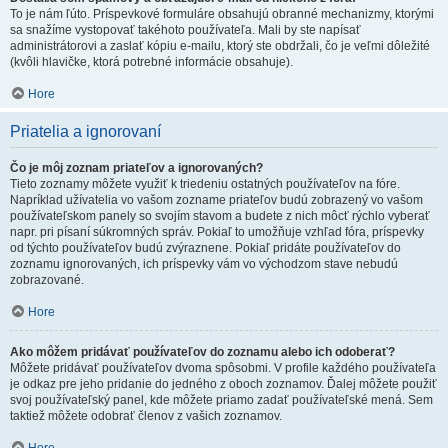
To je nám ľúto. Príspevkové formuláre obsahujú obranné mechanizmy, ktorými
sa snažíme vystopovať takéhoto používateľa. Mali by ste napísať
administrátorovi a zaslať kópiu e-mailu, ktorý ste obdržali, čo je veľmi dôležité
(kvôli hlavičke, ktorá potrebné informácie obsahuje).
Hore
Priatelia a ignorovaní
Čo je môj zoznam priateľov a ignorovaných?
Tieto zoznamy môžete využiť k triedeniu ostatných používateľov na fóre.
Napríklad užívatelia vo vašom zozname priateľov budú zobrazený vo vašom
používateľskom panely so svojím stavom a budete z nich môcť rýchlo vyberať
napr. pri písaní súkromných správ. Pokiaľ to umožňuje vzhľad fóra, príspevky
od týchto používateľov budú zvýraznene. Pokiaľ pridáte používateľov do
zoznamu ignorovaných, ich príspevky vám vo východzom stave nebudú
zobrazované.
Hore
Ako môžem pridávať používateľov do zoznamu alebo ich odoberať?
Môžete pridávať používateľov dvoma spôsobmi. V profile každého používateľa
je odkaz pre jeho pridanie do jedného z oboch zoznamov. Ďalej môžete použiť
svoj používateľský panel, kde môžete priamo zadať používateľské mená. Sem
taktiež môžete odobrať členov z vašich zoznamov.