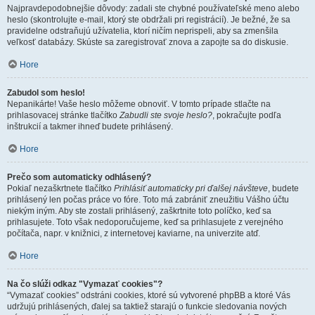
Najpravdepodobnejšie dôvody: zadali ste chybné používateľské meno alebo
heslo (skontrolujte e-mail, ktorý ste obdržali pri registrácií). Je bežné, že sa
pravidelne odstraňujú užívatelia, ktorí ničím neprispeli, aby sa zmenšila
veľkosť databázy. Skúste sa zaregistrovať znova a zapojte sa do diskusie.
Hore
Zabudol som heslo!
Nepanikárte! Vaše heslo môžeme obnoviť. V tomto prípade stlačte na
prihlasovacej stránke tlačítko
Zabudli ste svoje heslo?
, pokračujte podľa
inštrukcií a takmer ihneď budete prihlásený.
Hore
Prečo som automaticky odhlásený?
Pokiaľ nezaškrtnete tlačítko
Prihlásiť automaticky pri ďalšej návšteve
, budete
prihlásený len počas práce vo fóre. Toto má zabrániť zneužitiu Vášho účtu
niekým iným. Aby ste zostali prihlásený, zaškrtnite toto políčko, keď sa
prihlasujete. Toto však nedoporučujeme, keď sa prihlasujete z verejného
počítača, napr. v knižnici, z internetovej kaviarne, na univerzite atď.
Hore
Na čo slúži odkaz "Vymazať cookies"?
“Vymazať cookies” odstráni cookies, ktoré sú vytvorené phpBB a ktoré Vás
udržujú prihlásených, ďalej sa taktiež starajú o funkcie sledovania nových