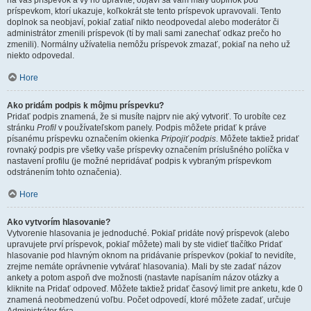
na váš príspevok a vy ho upravíte, objaví sa vám malý doplnok pod
príspevkom, ktorí ukazuje, koľkokrát ste tento príspevok upravovali. Tento
doplnok sa neobjaví, pokiaľ zatiaľ nikto neodpovedal alebo moderátor či
administrátor zmenili príspevok (tí by mali sami zanechať odkaz prečo ho
zmenili). Normálny užívatelia nemôžu príspevok zmazať, pokiaľ na neho už
niekto odpovedal.
Hore
Ako pridám podpis k môjmu príspevku?
Pridať podpis znamená, že si musíte najprv nie aký vytvoriť. To urobíte cez
stránku
Profil
v používateľskom panely. Podpis môžete pridať k práve
písanému príspevku označením okienka
Pripojiť podpis
. Môžete taktiež pridať
rovnaký podpis pre všetky vaše príspevky označením príslušného políčka v
nastavení profilu (je možné nepridávať podpis k vybraným príspevkom
odstránením tohto označenia).
Hore
Ako vytvorím hlasovanie?
Vytvorenie hlasovania je jednoduché. Pokiaľ pridáte nový príspevok (alebo
upravujete prví príspevok, pokiaľ môžete) mali by ste vidieť tlačítko Pridať
hlasovanie pod hlavným oknom na pridávanie príspevkov (pokiaľ to nevidíte,
zrejme nemáte oprávnenie vytvárať hlasovania). Mali by ste zadať názov
ankety a potom aspoň dve možnosti (nastavte napísaním názov otázky a
kliknite na Pridať odpoveď. Môžete taktiež pridať časový limit pre anketu, kde 0
znamená neobmedzenú voľbu. Počet odpovedí, ktoré môžete zadať, určuje