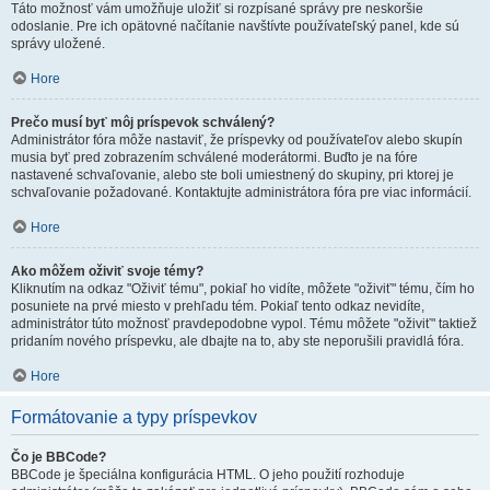
Táto možnosť vám umožňuje uložiť si rozpísané správy pre neskoršie
odoslanie. Pre ich opätovné načítanie navštívte používateľský panel, kde sú
správy uložené.
Hore
Prečo musí byť môj príspevok schválený?
Administrátor fóra môže nastaviť, že príspevky od používateľov alebo skupín
musia byť pred zobrazením schválené moderátormi. Buďto je na fóre
nastavené schvaľovanie, alebo ste boli umiestnený do skupiny, pri ktorej je
schvaľovanie požadované. Kontaktujte administrátora fóra pre viac informácií.
Hore
Ako môžem oživiť svoje témy?
Kliknutím na odkaz "Oživiť tému", pokiaľ ho vidíte, môžete "oživiť" tému, čím ho
posuniete na prvé miesto v prehľadu tém. Pokiaľ tento odkaz nevidíte,
administrátor túto možnosť pravdepodobne vypol. Tému môžete "oživiť" taktiež
pridaním nového príspevku, ale dbajte na to, aby ste neporušili pravidlá fóra.
Hore
Formátovanie a typy príspevkov
Čo je BBCode?
BBCode je špeciálna konfigurácia HTML. O jeho použití rozhoduje