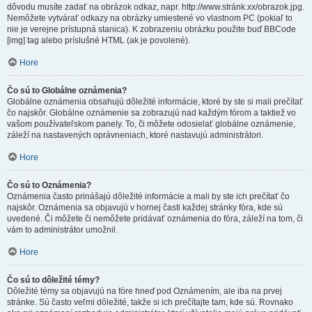
dôvodu musíte zadať na obrázok odkaz, napr. http://www.stránk.xx/obrazok.jpg.
Nemôžete vytvárať odkazy na obrázky umiestené vo vlastnom PC (pokiaľ to
nie je verejne prístupná stanica). K zobrazeniu obrázku použite buď BBCode
[img] tag alebo príslušné HTML (ak je povolené).
Hore
Čo sú to Globálne oznámenia?
Globálne oznámenia obsahujú dôležité informácie, ktoré by ste si mali prečítať
čo najskôr. Globálne oznámenie sa zobrazujú nad každým fórom a taktiež vo
vašom používateľskom panely. To, či môžete odosielať globálne oznámenie,
záleží na nastavených oprávneniach, ktoré nastavujú administrátori.
Hore
Čo sú to Oznámenia?
Oznámenia často prinášajú dôležité informácie a mali by ste ich prečítať čo
najskôr. Oznámenia sa objavujú v hornej časti každej stránky fóra, kde sú
uvedené. Či môžete či nemôžete pridávať oznámenia do fóra, záleží na tom, či
vám to administrátor umožnil.
Hore
Čo sú to dôležité témy?
Dôležité témy sa objavujú na fóre hneď pod Oznámením, ale iba na prvej
stránke. Sú často veľmi dôležité, takže si ich prečítajte tam, kde sú. Rovnako