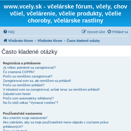
www.vcely.sk - včelárske fórum, včely, chov
včiel, včelárenie, včelie produkty, včelie
choroby, včelárske rastliny
FAQ
Vytvoriť účet
Prihlásiť sa
Včelárske fórum
Včelárske fórum
Často kladené otázky
Často kladené otázky
Registrácia a prihlásenie
Je vôbec potrebné sa zaregistrovať?
Čo znamená COPPA?
Prečo sa nemôžem zaregistrovať?
Zaregistroval som sa, ale nemôžem sa prihlásiť!
Prečo sa nemôžem prihlásiť?
V minulosti som sa zaregistroval, avšak teraz sa nemôžem prihlásiť!
Zabudol som heslo!
Prečo som automaticky odhlásený?
Na čo slúži odkaz "Vymazať cookies"?
Používateľské nastavenia
Ako zmením svoje nastavenia?
Ako zabránim, aby sa moje používateľské meno objavilo v zozname práve
prihlásených?