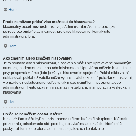
Administrátor fóra.
Hore
Prečo nemôžem pridať viac možností do hlasovania?
Maximálny počet možností nastavuje Administrátor. Ak máte pocit, že
potrebujete pridať viac možností pre vaše hlasovanie, kontaktujte
administrátora fóra.
Hore
Ako zmením alebo zmažem hlasovanie?
Je to rovnako ako s príspevkami, hlasovania môžu byť upravované pôvodným
autorom, moderátorom alebo administrátorom. Upraviť ho môžete kliknutím na
prvý príspevok v téme (toto je vždy s hlasovaním spojené). Pokiaľ nikto zatiaľ
nehlasoval, pokiaľ užívatelia môžu vymazať alebo zmeniť položku v hlasovaní,
v prípade už uskutočnenej voľby to tak môže učiniť len moderátor alebo
administrátor. Týmto opatrením sa snažíme zabrániť manipulácii s výsledkami
hlasovania.
Hore
Prečo sa nemôžem dostať k fóru?
Niektoré fóra môžu byť zneprístupnené určitým ľuďom či skupinám. K čítaniu,
prezeraniu, prispievaniu atď. potrebujete zvláštnu autorizáciu, ktorú môže
poskytnúť len moderátor a administrátor, takže ich kontaktujte.