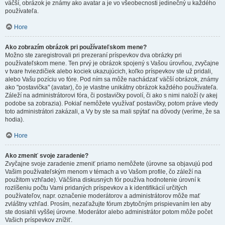
väčší, obrázok je známy ako avatar a je vo všeobecnosti jedinečný u každého
používateľa.
Hore
Ako zobrazím obrázok pri používateľskom mene?
Možno ste zaregistrovali pri prezeraní príspevkov dva obrázky pri
používateľskom mene. Ten prvý je obrázok spojený s Vašou úrovňou, zvyčajne
v tvare hviezdičiek alebo kociek ukazujúcich, koľko príspevkov ste už pridali,
alebo Vašu pozíciu vo fóre. Pod ním sa môže nachádzať väčší obrázok, známy
ako "postavička" (avatar), čo je vlastne unikátny obrázok každého používateľa.
Záleží na administrátorovi fóra, či postavičky povolí, či ako s nimi naloží (v akej
podobe sa zobrazia). Pokiaľ nemôžete využívať postavičky, potom práve vtedy
toto administrátori zakázali, a Vy by ste sa mali spýtať na dôvody (veríme, že sa
hodia).
Hore
Ako zmeniť svoje zaradenie?
Zvyčajne svoje zaradenie zmeniť priamo nemôžete (úrovne sa objavujú pod
Vašim používateľským menom v témach a vo Vašom profile, čo záleží na
použitom vzhľade). Väčšina diskusných fór používa hodnotenie úrovní k
rozlíšeniu počtu Vami pridaných príspevkov a k identifikácií určitých
používateľov, napr. označenie moderátorov a administrátorov môže mať
zvláštny vzhľad. Prosím, nezaťažujte fórum zbytočným prispievaním len aby
ste dosiahli vyššej úrovne. Moderátor alebo administrátor potom môže počet
Vašich príspevkov znížiť.