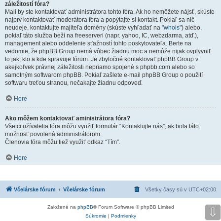
záležitostí fóra?
Mali by ste kontaktovať administrátora tohto fóra. Ak ho nemôžete nájsť, skúste
najprv kontaktovať moderátora fóra a popýtajte si kontakt. Pokiaľ sa nič
neudeje, kontaktujte majiteľa domény (skúste vyhľadať na
"whois"
) alebo,
pokiaľ táto služba beží na freeserveri (napr. yahoo, IC, webzdarma, atď.),
management alebo oddelenie sťažností tohto poskytovateľa. Berte na
vedomie, že phpBB Group nemá vôbec žiadnu moc a nemôže nijak ovplyvniť
to jak, kto a kde spravuje fórum. Je zbytočné kontaktovať phpBB Group v
akejkoľvek právnej záležitosti nepriamo spojené s phpbb.com alebo so
samotným softwarom phpBB. Pokiaľ zašlete e-mail phpBB Group o použití
softwaru treťou stranou, nečakajte žiadnu odpoveď.
Hore
Ako môžem kontaktovať aministrátora fóra?
Všetci užívatelia fóra môžu využiť formulár “Kontaktujte nás”, ak bola táto
možnosť povolená administrátorom.
Členovia fóra môžu tiež využiť odkaz “Tím”.
Hore
Včelárske fórum
Včelárske fórum
Všetky časy sú v
UTC+02:00
Založené na
phpBB
® Forum Software © phpBB Limited
⇩
Súkromie
|
Podmienky