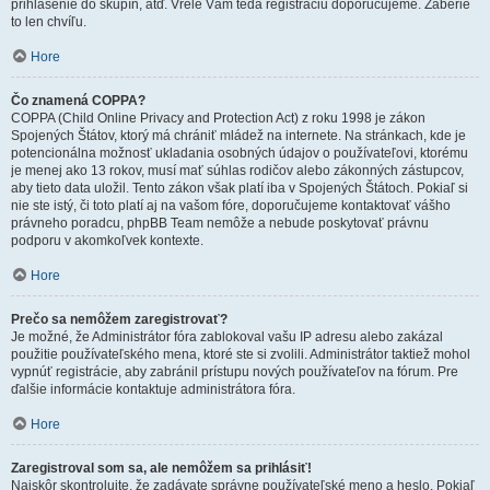
prihlásenie do skupín, atď. Vrele Vám teda registráciu doporučujeme. Zaberie
to len chvíľu.
Hore
Čo znamená COPPA?
COPPA (Child Online Privacy and Protection Act) z roku 1998 je zákon
Spojených Štátov, ktorý má chrániť mládež na internete. Na stránkach, kde je
potencionálna možnosť ukladania osobných údajov o používateľovi, ktorému
je menej ako 13 rokov, musí mať súhlas rodičov alebo zákonných zástupcov,
aby tieto data uložil. Tento zákon však platí iba v Spojených Štátoch. Pokiaľ si
nie ste istý, či toto platí aj na vašom fóre, doporučujeme kontaktovať vášho
právneho poradcu, phpBB Team nemôže a nebude poskytovať právnu
podporu v akomkoľvek kontexte.
Hore
Prečo sa nemôžem zaregistrovať?
Je možné, že Administrátor fóra zablokoval vašu IP adresu alebo zakázal
použitie používateľského mena, ktoré ste si zvolili. Administrátor taktiež mohol
vypnúť registrácie, aby zabránil prístupu nových používateľov na fórum. Pre
ďalšie informácie kontaktuje administrátora fóra.
Hore
Zaregistroval som sa, ale nemôžem sa prihlásiť!
Najskôr skontrolujte, že zadávate správne používateľské meno a heslo. Pokiaľ