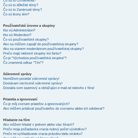
Čo sú to Oznámenia?
Čo sú to dôležité témy?
Čo sú to Zamknuté témy?
Čo sú ikony tém?
Používateľské úrovne a skupiny
Kto sú Administrátori?
Kto sú Moderátori?
Čo sú používateľské skupiny?
Ako sa môžem zapojiť do používateľskej skupiny?
Ako sa stanem moderátorom používateľskej skupiny?
Prečo majú niektoré skupiny inú farbu?
Čo je "Východzia používateľská skupina"?
Čo znamená odkaz "Tím"?
Súkromné správy
Nemôžem posielať súkromné správy!
Dostávam nechcené súkromné správy!
Dostal/a som spamový a obťažujúci e-mail od niekoho z fóra!
Priatelia a ignorovaní
Čo je môj zoznam priateľov a ignorovaných?
Ako môžem pridávať používateľov do zoznamu alebo ich odoberať?
Hľadanie na fóre
Ako môžem hľadať v jednom alebo viac fórach?
Prečo moja požiadavka vracia nulový počet výsledkov?
Prečo mi vyhľadávanie vracia prázdnu bielu stránku?