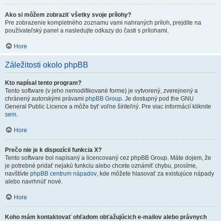
Ako si môžem zobraziť všetky svoje prílohy?
Pre zobrazenie kompletného zoznamu vami nahraných príloh, prejdite na
používateľský panel a nasledujte odkazy do časti s prílohami.
Hore
Záležitosti okolo phpBB
Kto napísal tento program?
Tento software (v jeho nemodifikované forme) je vytvorený, zverejnený a
chránený autorskými právami
phpBB Group
. Je dostupný pod the GNU
General Public Licence a môže byť voľne šíriteľný. Pre viac informácií kliknite
sem
.
Hore
Prečo nie je k dispozícii funkcia X?
Tento software bol napísaný a licencovaný cez phpBB Group. Máte dojem, že
je potrebné pridať nejakú funkciu alebo chcete oznámiť chybu, prosíme,
navštívte
phpBB centrum nápadov
, kde môžete hlasovať za existujúce nápady
alebo navrhnúť nové.
Hore
Koho mám kontaktovať ohľadom obťažujúcich e-mailov alebo právnych