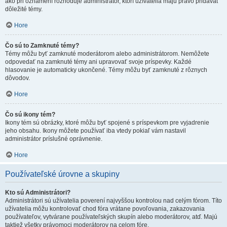
ako pri oznámení rozhoduje administrátor, ktorí užívatelia majú právo pridávať
dôležité témy.
Hore
Čo sú to Zamknuté témy?
Témy môžu byť zamknuté moderátorom alebo administrátorom. Nemôžete
odpovedať na zamknuté témy ani upravovať svoje príspevky. Každé
hlasovanie je automaticky ukončené. Témy môžu byť zamknuté z rôznych
dôvodov.
Hore
Čo sú ikony tém?
Ikony tém sú obrázky, ktoré môžu byť spojené s príspevkom pre vyjadrenie
jeho obsahu. Ikony môžete používať iba vtedy pokiaľ vám nastavil
administrátor príslušné oprávnenie.
Hore
Používateľské úrovne a skupiny
Kto sú Administrátori?
Administrátori sú užívatelia poverení najvyššou kontrolou nad celým fórom. Títo
užívatelia môžu kontrolovať chod fóra vrátane povoľovania, zakazovania
používateľov, vytvárane používateľských skupín alebo moderátorov, atď. Majú
taktiež všetky právomoci moderátorov na celom fóre.