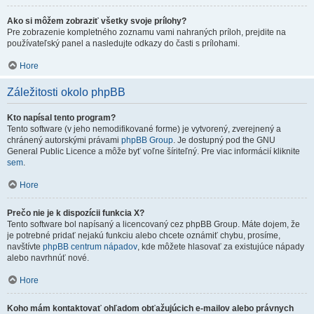
Ako si môžem zobraziť všetky svoje prílohy?
Pre zobrazenie kompletného zoznamu vami nahraných príloh, prejdite na
používateľský panel a nasledujte odkazy do časti s prílohami.
Hore
Záležitosti okolo phpBB
Kto napísal tento program?
Tento software (v jeho nemodifikované forme) je vytvorený, zverejnený a
chránený autorskými právami
phpBB Group
. Je dostupný pod the GNU
General Public Licence a môže byť voľne šíriteľný. Pre viac informácií kliknite
sem
.
Hore
Prečo nie je k dispozícii funkcia X?
Tento software bol napísaný a licencovaný cez phpBB Group. Máte dojem, že
je potrebné pridať nejakú funkciu alebo chcete oznámiť chybu, prosíme,
navštívte
phpBB centrum nápadov
, kde môžete hlasovať za existujúce nápady
alebo navrhnúť nové.
Hore
Koho mám kontaktovať ohľadom obťažujúcich e-mailov alebo právnych