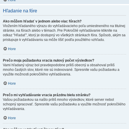
Hore
Hľadanie na fóre
Ako môžem hľadať v jednom alebo viac fórach?
Vložením hľadaného výrazu do vyhľadávacieho poľa umiestneného na titulnej
stránke, na fórach alebo v témach. Pre Pokročilé vyhľadávanie kliknite na
odkaz "Hľadať", ktorý je dostupný vo všetkých stránkach fóra. Spôsob, akým sa
pristupuje k vyhľadávaniu sa môže líšiť podľa použitého vzhľadu.
Hore
Prečo moja požiadavka vracia nulový počet výsledkov?
Vami hľadaný výraz bol pravdepodobne príliš obecný a obsahoval príliš
mnoho častých slov, ktoré nie sú indexované. Spresnite vašu požiadavku a
využite možnosti pokročilého vyhľadávania.
Hore
Prečo mi vyhľadávanie vracia prázdnu bielu stránku?
Vašou požiadavkou sa našlo príliš mnoho výsledkov, ktoré server nebol
schopný spracovať. Spresnite vašu požiadavku a využite možnosť pokročilého
vyhľadávania.
Hore