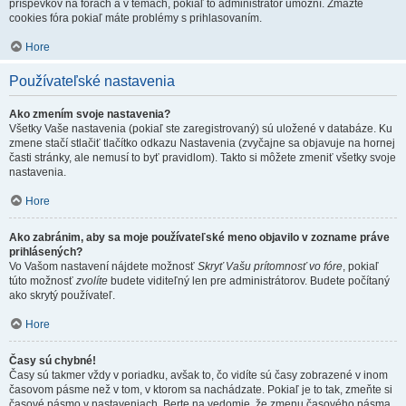
príspevkov na fórach a v témach, pokiaľ to administrátor umožní. Zmažte
cookies fóra pokiaľ máte problémy s prihlasovaním.
Hore
Používateľské nastavenia
Ako zmením svoje nastavenia?
Všetky Vaše nastavenia (pokiaľ ste zaregistrovaný) sú uložené v databáze. Ku
zmene stačí stlačiť tlačítko odkazu Nastavenia (zvyčajne sa objavuje na hornej
časti stránky, ale nemusí to byť pravidlom). Takto si môžete zmeniť všetky svoje
nastavenia.
Hore
Ako zabránim, aby sa moje používateľské meno objavilo v zozname práve
prihlásených?
Vo Vašom nastavení nájdete možnosť
Skryť Vašu prítomnosť vo fóre
, pokiaľ
túto možnosť
zvolíte
budete viditeľný len pre administrátorov. Budete počítaný
ako skrytý používateľ.
Hore
Časy sú chybné!
Časy sú takmer vždy v poriadku, avšak to, čo vidíte sú časy zobrazené v inom
časovom pásme než v tom, v ktorom sa nachádzate. Pokiaľ je to tak, zmeňte si
časové pásmo v nastaveniach. Berte na vedomie, že zmenu časového pásma