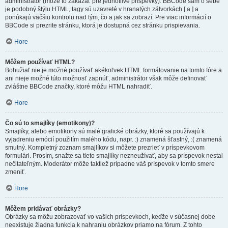
administrátor (môže to zakázať pre jednotlivé príspevky). BBCode sám o sebe
je podobný štýlu HTML, tagy sú uzavreté v hranatých zátvorkách [ a ] a
ponúkajú väčšiu kontrolu nad tým, čo a jak sa zobrazí. Pre viac informácií o
BBCode si prezrite stránku, ktorá je dostupná cez stránku prispievania.
Hore
Môžem používať HTML?
Bohužiaľ nie je možné používať akékoľvek HTML formátovanie na tomto fóre a
ani nieje možné túto možnosť zapnúť, administrátor však môže definovať
zvláštne BBCode značky, ktoré môžu HTML nahradiť.
Hore
Čo sú to smajlíky (emotikony)?
Smajlíky, alebo emotikony sú malé grafické obrázky, ktoré sa používajú k
vyjadreniu emócií použitím malého kódu, napr. :) znamená šťastný, :( znamená
smutný. Kompletný zoznam smajlíkov si môžete prezrieť v príspevkovom
formulári. Prosím, snažte sa tieto smajlíky nezneužívať, aby sa príspevok nestal
nečitateľným. Moderátor môže taktiež prípadne váš príspevok v tomto smere
zmeniť.
Hore
Môžem pridávať obrázky?
Obrázky sa môžu zobrazovať vo vašich príspevkoch, keďže v súčasnej dobe
neexistuje žiadna funkcia k nahraniu obrázkov priamo na fórum. Z tohto