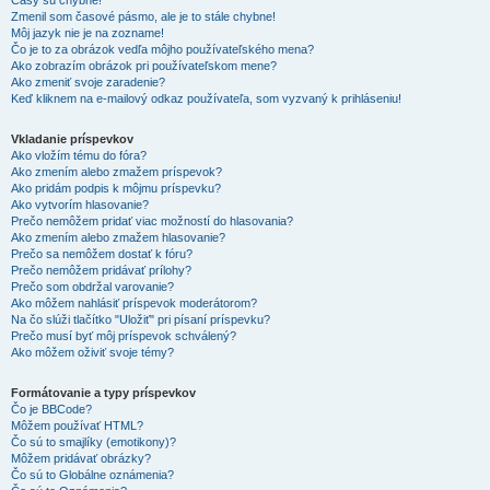
Časy sú chybné!
Zmenil som časové pásmo, ale je to stále chybne!
Môj jazyk nie je na zozname!
Čo je to za obrázok vedľa môjho používateľského mena?
Ako zobrazím obrázok pri používateľskom mene?
Ako zmeniť svoje zaradenie?
Keď kliknem na e-mailový odkaz používateľa, som vyzvaný k prihláseniu!
Vkladanie príspevkov
Ako vložím tému do fóra?
Ako zmením alebo zmažem príspevok?
Ako pridám podpis k môjmu príspevku?
Ako vytvorím hlasovanie?
Prečo nemôžem pridať viac možností do hlasovania?
Ako zmením alebo zmažem hlasovanie?
Prečo sa nemôžem dostať k fóru?
Prečo nemôžem pridávať prílohy?
Prečo som obdržal varovanie?
Ako môžem nahlásiť príspevok moderátorom?
Na čo slúži tlačítko "Uložiť" pri písaní príspevku?
Prečo musí byť môj príspevok schválený?
Ako môžem oživiť svoje témy?
Formátovanie a typy príspevkov
Čo je BBCode?
Môžem používať HTML?
Čo sú to smajlíky (emotikony)?
Môžem pridávať obrázky?
Čo sú to Globálne oznámenia?