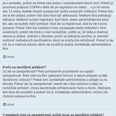
sú v poriadku, potom sa mohla stať jedna z nasledovných dvoch vecí. Pokiaľ je
povolená podpora COPPA a klikli ste pri registrácii na odkaz ... a je mi menej
ako 13 rokov, budete musieť postupovať podľa zaslaných inštrukcií. Pokiaľ toto
nie je ten prípad, potom Váš účet musí byť aktivovaný. Niektoré fóra potrebujú
aktiváciu všetkých nových registrácií, buď Vami, alebo administrátorom pred
tim, ako sa budete môcť prihlásiť. Keď ste sa registrovali, boli by ste k tomu
vyzvaný. Pokiaľ Vám bol zaslaný e-mail, postupujte podľa inštrukcií v ňom
uvedených, pokiaľ ste tento e-mail neobdržali, uistite sa, že Vaša e-mailová
adresa je platná. Jedným z dôvodov, prečo sa aktivácia používa, je zmenšiť
možnosť nežiaducich používateľov, ktorý sa snažia iba obťažovať. Pokiaľ si ste
istí, že e-mailová adresa, ktorú ste použili je platná, kontaktujte administrátora
fóra.
Hore
Prečo sa nemôžem prihlásiť?
Už ste sa zaregistrovali? Pred prihlásením je potrebné sa najskôr
zaregistrovať. Bola Vám na fóre zakázaná činnosť (v takom prípade sa táto
skutočnosť zobrazí)? Pokiaľ áno, kontaktujte administrátora a pýtajte sa na
dôvody. Pokiaľ ste sa zaregistrovali, neboli ste z fóra vylúčení a stále sa
nemôžete prihlásiť, znova skontrolujte prihlasovacie meno a heslo. Obyčajne
toto býva ten problém a pokiaľ nie je, kontaktujte administrátora, možno má
chybné nastavenia fóra.
Hore
V minulosti som sa zaregistroval, avšak teraz sa nemôžem prihlásiť!