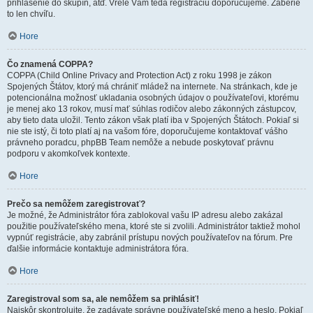
prihlásenie do skupín, atď. Vrele Vám teda registráciu doporučujeme. Zaberie
to len chvíľu.
Hore
Čo znamená COPPA?
COPPA (Child Online Privacy and Protection Act) z roku 1998 je zákon
Spojených Štátov, ktorý má chrániť mládež na internete. Na stránkach, kde je
potencionálna možnosť ukladania osobných údajov o používateľovi, ktorému
je menej ako 13 rokov, musí mať súhlas rodičov alebo zákonných zástupcov,
aby tieto data uložil. Tento zákon však platí iba v Spojených Štátoch. Pokiaľ si
nie ste istý, či toto platí aj na vašom fóre, doporučujeme kontaktovať vášho
právneho poradcu, phpBB Team nemôže a nebude poskytovať právnu
podporu v akomkoľvek kontexte.
Hore
Prečo sa nemôžem zaregistrovať?
Je možné, že Administrátor fóra zablokoval vašu IP adresu alebo zakázal
použitie používateľského mena, ktoré ste si zvolili. Administrátor taktiež mohol
vypnúť registrácie, aby zabránil prístupu nových používateľov na fórum. Pre
ďalšie informácie kontaktuje administrátora fóra.
Hore
Zaregistroval som sa, ale nemôžem sa prihlásiť!
Najskôr skontrolujte, že zadávate správne používateľské meno a heslo. Pokiaľ