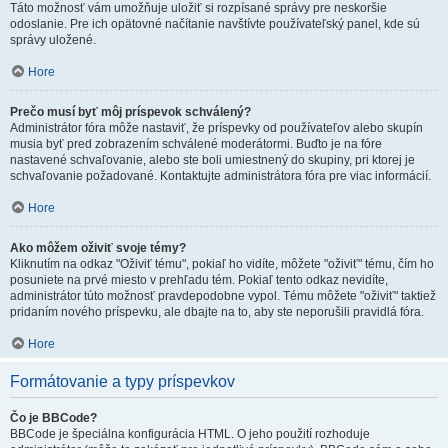
Táto možnosť vám umožňuje uložiť si rozpísané správy pre neskoršie
odoslanie. Pre ich opätovné načítanie navštívte používateľský panel, kde sú
správy uložené.
Hore
Prečo musí byť môj príspevok schválený?
Administrátor fóra môže nastaviť, že príspevky od používateľov alebo skupín
musia byť pred zobrazením schválené moderátormi. Buďto je na fóre
nastavené schvaľovanie, alebo ste boli umiestnený do skupiny, pri ktorej je
schvaľovanie požadované. Kontaktujte administrátora fóra pre viac informácií.
Hore
Ako môžem oživiť svoje témy?
Kliknutím na odkaz "Oživiť tému", pokiaľ ho vidíte, môžete "oživiť" tému, čím ho
posuniete na prvé miesto v prehľadu tém. Pokiaľ tento odkaz nevidíte,
administrátor túto možnosť pravdepodobne vypol. Tému môžete "oživiť" taktiež
pridaním nového príspevku, ale dbajte na to, aby ste neporušili pravidlá fóra.
Hore
Formátovanie a typy príspevkov
Čo je BBCode?
BBCode je špeciálna konfigurácia HTML. O jeho použití rozhoduje