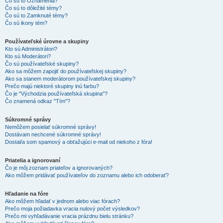
Čo sú to Oznámenia?
Čo sú to dôležité témy?
Čo sú to Zamknuté témy?
Čo sú ikony tém?
Používateľské úrovne a skupiny
Kto sú Administrátori?
Kto sú Moderátori?
Čo sú používateľské skupiny?
Ako sa môžem zapojiť do používateľskej skupiny?
Ako sa stanem moderátorom používateľskej skupiny?
Prečo majú niektoré skupiny inú farbu?
Čo je "Východzia používateľská skupina"?
Čo znamená odkaz "Tím"?
Súkromné správy
Nemôžem posielať súkromné správy!
Dostávam nechcené súkromné správy!
Dostal/a som spamový a obťažujúci e-mail od niekoho z fóra!
Priatelia a ignorovaní
Čo je môj zoznam priateľov a ignorovaných?
Ako môžem pridávať používateľov do zoznamu alebo ich odoberať?
Hľadanie na fóre
Ako môžem hľadať v jednom alebo viac fórach?
Prečo moja požiadavka vracia nulový počet výsledkov?
Prečo mi vyhľadávanie vracia prázdnu bielu stránku?