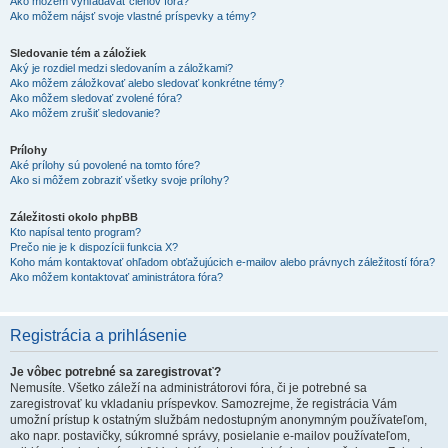
Ako môžem vyhľadávať členov fóra?
Ako môžem nájsť svoje vlastné príspevky a témy?
Sledovanie tém a záložiek
Aký je rozdiel medzi sledovaním a záložkami?
Ako môžem záložkovať alebo sledovať konkrétne témy?
Ako môžem sledovať zvolené fóra?
Ako môžem zrušiť sledovanie?
Prílohy
Aké prílohy sú povolené na tomto fóre?
Ako si môžem zobraziť všetky svoje prílohy?
Záležitosti okolo phpBB
Kto napísal tento program?
Prečo nie je k dispozícii funkcia X?
Koho mám kontaktovať ohľadom obťažujúcich e-mailov alebo právnych záležitostí fóra?
Ako môžem kontaktovať aministrátora fóra?
Registrácia a prihlásenie
Je vôbec potrebné sa zaregistrovať?
Nemusíte. Všetko záleží na administrátorovi fóra, či je potrebné sa
zaregistrovať ku vkladaniu príspevkov. Samozrejme, že registrácia Vám
umožní prístup k ostatným službám nedostupným anonymným používateľom,
ako napr. postavičky, súkromné správy, posielanie e-mailov používateľom,