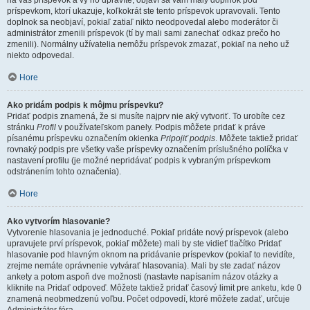
na váš príspevok a vy ho upravíte, objaví sa vám malý doplnok pod
príspevkom, ktorí ukazuje, koľkokrát ste tento príspevok upravovali. Tento
doplnok sa neobjaví, pokiaľ zatiaľ nikto neodpovedal alebo moderátor či
administrátor zmenili príspevok (tí by mali sami zanechať odkaz prečo ho
zmenili). Normálny užívatelia nemôžu príspevok zmazať, pokiaľ na neho už
niekto odpovedal.
Hore
Ako pridám podpis k môjmu príspevku?
Pridať podpis znamená, že si musíte najprv nie aký vytvoriť. To urobíte cez
stránku
Profil
v používateľskom panely. Podpis môžete pridať k práve
písanému príspevku označením okienka
Pripojiť podpis
. Môžete taktiež pridať
rovnaký podpis pre všetky vaše príspevky označením príslušného políčka v
nastavení profilu (je možné nepridávať podpis k vybraným príspevkom
odstránením tohto označenia).
Hore
Ako vytvorím hlasovanie?
Vytvorenie hlasovania je jednoduché. Pokiaľ pridáte nový príspevok (alebo
upravujete prví príspevok, pokiaľ môžete) mali by ste vidieť tlačítko Pridať
hlasovanie pod hlavným oknom na pridávanie príspevkov (pokiaľ to nevidíte,
zrejme nemáte oprávnenie vytvárať hlasovania). Mali by ste zadať názov
ankety a potom aspoň dve možnosti (nastavte napísaním názov otázky a
kliknite na Pridať odpoveď. Môžete taktiež pridať časový limit pre anketu, kde 0
znamená neobmedzenú voľbu. Počet odpovedí, ktoré môžete zadať, určuje