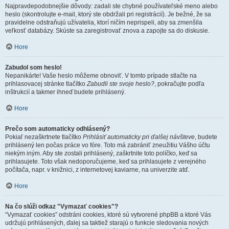
Najpravdepodobnejšie dôvody: zadali ste chybné používateľské meno alebo
heslo (skontrolujte e-mail, ktorý ste obdržali pri registrácií). Je bežné, že sa
pravidelne odstraňujú užívatelia, ktorí ničím neprispeli, aby sa zmenšila
veľkosť databázy. Skúste sa zaregistrovať znova a zapojte sa do diskusie.
Hore
Zabudol som heslo!
Nepanikárte! Vaše heslo môžeme obnoviť. V tomto prípade stlačte na
prihlasovacej stránke tlačítko
Zabudli ste svoje heslo?
, pokračujte podľa
inštrukcií a takmer ihneď budete prihlásený.
Hore
Prečo som automaticky odhlásený?
Pokiaľ nezaškrtnete tlačítko
Prihlásiť automaticky pri ďalšej návšteve
, budete
prihlásený len počas práce vo fóre. Toto má zabrániť zneužitiu Vášho účtu
niekým iným. Aby ste zostali prihlásený, zaškrtnite toto políčko, keď sa
prihlasujete. Toto však nedoporučujeme, keď sa prihlasujete z verejného
počítača, napr. v knižnici, z internetovej kaviarne, na univerzite atď.
Hore
Na čo slúži odkaz "Vymazať cookies"?
“Vymazať cookies” odstráni cookies, ktoré sú vytvorené phpBB a ktoré Vás
udržujú prihlásených, ďalej sa taktiež starajú o funkcie sledovania nových