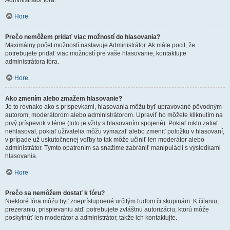
Administrátor fóra.
Hore
Prečo nemôžem pridať viac možností do hlasovania?
Maximálny počet možností nastavuje Administrátor. Ak máte pocit, že
potrebujete pridať viac možností pre vaše hlasovanie, kontaktujte
administrátora fóra.
Hore
Ako zmením alebo zmažem hlasovanie?
Je to rovnako ako s príspevkami, hlasovania môžu byť upravované pôvodným
autorom, moderátorom alebo administrátorom. Upraviť ho môžete kliknutím na
prvý príspevok v téme (toto je vždy s hlasovaním spojené). Pokiaľ nikto zatiaľ
nehlasoval, pokiaľ užívatelia môžu vymazať alebo zmeniť položku v hlasovaní,
v prípade už uskutočnenej voľby to tak môže učiniť len moderátor alebo
administrátor. Týmto opatrením sa snažíme zabrániť manipulácii s výsledkami
hlasovania.
Hore
Prečo sa nemôžem dostať k fóru?
Niektoré fóra môžu byť zneprístupnené určitým ľuďom či skupinám. K čítaniu,
prezeraniu, prispievaniu atď. potrebujete zvláštnu autorizáciu, ktorú môže
poskytnúť len moderátor a administrátor, takže ich kontaktujte.