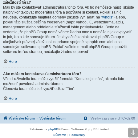
záležitostí fóra?
Mali by ste kontaktovať administrátora tohto fóra. Ak ho nemôžete nájsť, skúste
najprv kontaktovať moderátora fóra a popýtajte si kontakt. Pokiaľ sa nič
neudeje, kontaktujte majiteľa domény (skúste vyhľadať na
"whois"
) alebo,
pokiaľ táto služba beží na freeserveri (napr. yahoo, IC, webzdarma, atď.),
management alebo oddelenie sťažností tohto poskytovateľa. Berte na
vedomie, že phpBB Group nemá vôbec žiadnu moc a nemôže nijak ovplyvniť
to jak, kto a kde spravuje fórum. Je zbytočné kontaktovať phpBB Group v
akejkoľvek právnej záležitosti nepriamo spojené s phpbb.com alebo so
samotným softwarom phpBB. Pokiaľ zašlete e-mail phpBB Group o použití
softwaru treťou stranou, nečakajte žiadnu odpoveď.
Hore
Ako môžem kontaktovať aministrátora fóra?
Všetci užívatelia fóra môžu využiť formulár “Kontaktujte nás”, ak bola táto
možnosť povolená administrátorom.
Členovia fóra môžu tiež využiť odkaz “Tím”.
Hore
Včelárske fórum
Včelárske fórum
Všetky časy sú v
UTC+02:00
Založené na
phpBB
® Forum Software © phpBB Limited
⇩
Súkromie
|
Podmienky