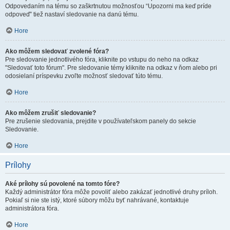
Odpovedaním na tému so zaškrtnutou možnosťou “Upozorni ma keď príde
odpoveď” tiež nastaví sledovanie na danú tému.
Hore
Ako môžem sledovať zvolené fóra?
Pre sledovanie jednotlivého fóra, kliknite po vstupu do neho na odkaz
"Sledovať toto fórum". Pre sledovanie témy kliknite na odkaz v ňom alebo pri
odosielaní príspevku zvoľte možnosť sledovať túto tému.
Hore
Ako môžem zrušiť sledovanie?
Pre zrušenie sledovania, prejdite v používateľskom panely do sekcie
Sledovanie.
Hore
Prílohy
Aké prílohy sú povolené na tomto fóre?
Každý administrátor fóra môže povoliť alebo zakázať jednotlivé druhy príloh.
Pokiaľ si nie ste istý, ktoré súbory môžu byť nahrávané, kontaktuje
administrátora fóra.
Hore