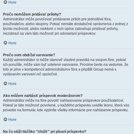
Hore
Prečo nemôžem pridávať prílohy?
Administrátor môže povoľovať pridávanie príloh pre jednotlivé fóra,
používateľov, alebo skupiny. Pokiaľ nemáte dostatočné oprávnenia z jednej z
týchto možností, alebo niektoré z nich úplne zabraňujú pridávať prílohy,
nezobrazí sa vám táto možnosť pri odosielaní príspevkov.
Hore
Prečo som obdržal varovanie?
Každý administrátor si môže stanoviť vlastné pravidlá na svojom fóre, pokiaľ
ich porušíte, môže vám byť udelené varovanie. Prosíme berte na vedomie, že
toto je plne v kompetencií administrátorov fóra a phpBB Group nemá s
vydávaním varovaní nič spoločné.
Hore
Ako môžem nahlásiť príspevok moderátorom?
Administrátor môže na fóre povoliť nahlasovanie príspevkov používateľovi.
Pokiaľ je táto možnosť povolené, u každého príspevku uvidíte ikonu, ktorá vás
privedie na formulár, kde vyplníte všetky informácie pre nahlásenie príspevku.
Hore
Na čo slúži tlačítko "Uložiť" pri písaní príspevku?