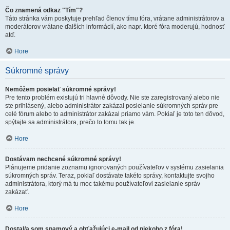
Čo znamená odkaz "Tím"?
Táto stránka vám poskytuje prehľad členov tímu fóra, vrátane administrátorov a
moderátorov vrátane ďalších informácií, ako napr. ktoré fóra moderujú, hodnosť
atď.
Hore
Súkromné správy
Nemôžem posielať súkromné správy!
Pre tento problém existujú tri hlavné dôvody. Nie ste zaregistrovaný alebo nie
ste prihlásený, alebo administrátor zakázal posielanie súkromných správ pre
celé fórum alebo to administrátor zakázal priamo vám. Pokiaľ je toto ten dôvod,
spýtajte sa administrátora, prečo to tomu tak je.
Hore
Dostávam nechcené súkromné správy!
Plánujeme pridanie zoznamu ignorovaných používateľov v systému zasielania
súkromných správ. Teraz, pokiaľ dostávate takéto správy, kontaktujte svojho
administrátora, ktorý má tu moc takému používateľovi zasielanie správ
zakázať.
Hore
Dostal/a som spamový a obťažujúci e-mail od niekoho z fóra!