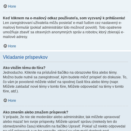
Hore
Keď kliknem na e-mailový odkaz používateľa, som vyzvaný k prihláseniu!
Len zaregistrovaní užívatelia môžu posielať e-mail ľuďom cez nastavený e-
mailový formulár (pokiaľ administrátor túto možnosť povolil). Toto opatrenie
umožňuje zbaviť sa otravných anonymných správ a robotov, ktorý zbierajú e-
mailové adresy.
Hore
Vkladanie príspevkov
Ako vložím tému do fóra?
Jednoducho. Kliknite na príslušné tlačítko na obrazovke fóra alebo témy.
Možno bude nutné sa zaregistrovať, kým budete môcť prispieť do diskusie. To,
čo vám je povolené môžete vidieť na spodnej časti fóra alebo témy (napr.
Môžete zakladať nové témy v tomto fóre, Môžete odpovedať na témy v tomto
fóre, atď.).
Hore
Ako zmením alebo zmažem príspevok?
V prípade, že nie ste moderátor alebo administrátor, tak môžete upravovať
alebo mazať len svoje príspevky. Môžete upraviť správu (niekedy len do
obmedzeného času) kliknutím na tlačítko Upraviť. Pokiaľ už niekto odpovedal