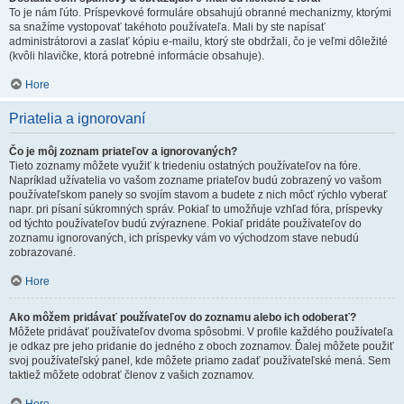
To je nám ľúto. Príspevkové formuláre obsahujú obranné mechanizmy, ktorými
sa snažíme vystopovať takéhoto používateľa. Mali by ste napísať
administrátorovi a zaslať kópiu e-mailu, ktorý ste obdržali, čo je veľmi dôležité
(kvôli hlavičke, ktorá potrebné informácie obsahuje).
Hore
Priatelia a ignorovaní
Čo je môj zoznam priateľov a ignorovaných?
Tieto zoznamy môžete využiť k triedeniu ostatných používateľov na fóre.
Napríklad užívatelia vo vašom zozname priateľov budú zobrazený vo vašom
používateľskom panely so svojím stavom a budete z nich môcť rýchlo vyberať
napr. pri písaní súkromných správ. Pokiaľ to umožňuje vzhľad fóra, príspevky
od týchto používateľov budú zvýraznene. Pokiaľ pridáte používateľov do
zoznamu ignorovaných, ich príspevky vám vo východzom stave nebudú
zobrazované.
Hore
Ako môžem pridávať používateľov do zoznamu alebo ich odoberať?
Môžete pridávať používateľov dvoma spôsobmi. V profile každého používateľa
je odkaz pre jeho pridanie do jedného z oboch zoznamov. Ďalej môžete použiť
svoj používateľský panel, kde môžete priamo zadať používateľské mená. Sem
taktiež môžete odobrať členov z vašich zoznamov.