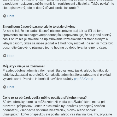
a podobné nastavenia môžu meniť len registrovaní užívatelia. Takže pokiaľ nie
ste registrovaný, toto je dobrý dôvod, prečo tak urobiť!
Hore
Zmenil som časové pásmo, ale je to stále chybne!
Ak ste si istí, že ste zadali časové pásmo správne a aj tak sa líši od toho
správneho, tak tou najpravdepodobnejšou odpoveďou je, že sa jedná o letný
čas. Fórum nie je stavané na uplatňovanie rozdielov medzi štandardným a
letným časom, takže sa môže jednať o 1 hodinový rozdiel. Riešením môže byť
posunutie časového pásma o jednu hodinu po dobu trvania letného času.
Hore
Môj jazyk nie je na zozname!
Pravdepodobne administrátor nenainštaloval tento jazyk, alebo ho nikto do
tohto jazyka zatiaľ nepreložil. Kontaktujte administrátora, prípadne si preklad
vytvorte sami. Pre viac informácií navštívte stránky
phpBB Group
.
Hore
Čo je to za obrázok vedľa môjho používateľského mena?
Sú dva obrázky, ktoré sa môžu zobraziť vedľa používateľského mena pri
prezeraní príspevkov. Jeden z nich môže byť obrázok prepojený s vašou
hodnosťou, všeobecne vo forme hviezdičiek, blokov alebo bodiek,
ukazujúcich, koľko príspevkov ste poslali alebo váš stav na fóre. Iný, zvyčajne