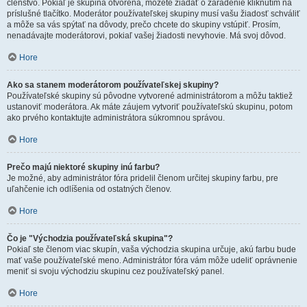
členstvo. Pokiaľ je skupina otvorená, môžete žiadať o zaradenie kliknutím na
príslušné tlačítko. Moderátor používateľskej skupiny musí vašu žiadosť schváliť
a môže sa vás spýtať na dôvody, prečo chcete do skupiny vstúpiť. Prosím,
nenadávajte moderátorovi, pokiaľ vašej žiadosti nevyhovie. Má svoj dôvod.
Hore
Ako sa stanem moderátorom používateľskej skupiny?
Používateľské skupiny sú pôvodne vytvorené administrátorom a môžu taktiež
ustanoviť moderátora. Ak máte záujem vytvoriť používateľskú skupinu, potom
ako prvého kontaktujte administrátora súkromnou správou.
Hore
Prečo majú niektoré skupiny inú farbu?
Je možné, aby administrátor fóra pridelil členom určitej skupiny farbu, pre
uľahčenie ich odlíšenia od ostatných členov.
Hore
Čo je "Východzia používateľská skupina"?
Pokiaľ ste členom viac skupín, vaša východzia skupina určuje, akú farbu bude
mať vaše používateľské meno. Administrátor fóra vám môže udeliť oprávnenie
meniť si svoju východziu skupinu cez používateľský panel.
Hore