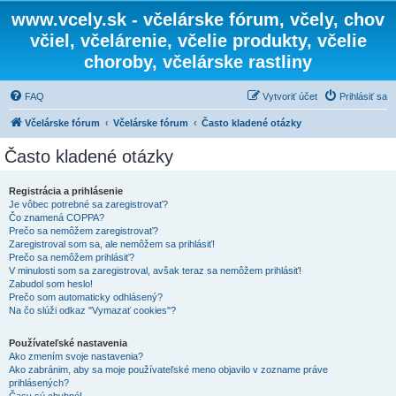
www.vcely.sk - včelárske fórum, včely, chov
včiel, včelárenie, včelie produkty, včelie
choroby, včelárske rastliny
FAQ
Vytvoriť účet
Prihlásiť sa
Včelárske fórum
Včelárske fórum
Často kladené otázky
Často kladené otázky
Registrácia a prihlásenie
Je vôbec potrebné sa zaregistrovať?
Čo znamená COPPA?
Prečo sa nemôžem zaregistrovať?
Zaregistroval som sa, ale nemôžem sa prihlásiť!
Prečo sa nemôžem prihlásiť?
V minulosti som sa zaregistroval, avšak teraz sa nemôžem prihlásiť!
Zabudol som heslo!
Prečo som automaticky odhlásený?
Na čo slúži odkaz "Vymazať cookies"?
Používateľské nastavenia
Ako zmením svoje nastavenia?
Ako zabránim, aby sa moje používateľské meno objavilo v zozname práve
prihlásených?