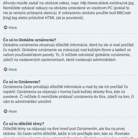
dôvodu musíte zadať na obrázok odkaz, napr. http://www.stránk.xx/obrazok.jpg.
Nemôžete vytvárať odkazy na obrázky umiestené vo vlastnom PC (pokiaľ to
nie je verejne prístupná stanica). K zobrazeniu obrázku použite buď BBCode
[img] tag alebo príslušné HTML (ak je povolené).
Hore
Čo sú to Globálne oznámenia?
Globálne oznámenia obsahujú dôležité informácie, ktoré by ste si mali prečítať
čo najskôr. Globálne oznámenie sa zobrazujú nad každým fórom a taktiež vo
vašom používateľskom panely. To, či môžete odosielať globálne oznámenie,
záleží na nastavených oprávneniach, ktoré nastavujú administrátori.
Hore
Čo sú to Oznámenia?
Oznámenia často prinášajú dôležité informácie a mali by ste ich prečítať čo
najskôr. Oznámenia sa objavujú v hornej časti každej stránky fóra, kde sú
uvedené. Či môžete či nemôžete pridávať oznámenia do fóra, záleží na tom, či
vám to administrátor umožnil.
Hore
Čo sú to dôležité témy?
Dôležité témy sa objavujú na fóre hneď pod Oznámením, ale iba na prvej
stránke. Sú často veľmi dôležité, takže si ich prečítajte tam, kde sú. Rovnako