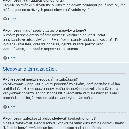
Ako môžem vyhľadávať členov fóra?
Prejdite na stránku "Užívatelia" a kliknite na odkaz "Vyhľadať používateľa", kde
môžete pomocou rôznych parametrov používateľa vyhľadať.
Hore
Ako môžem nájsť svoje vlastné príspevky a témy?
K vaším príspevkom sa môžete dostať kliknutím na odkaz "Hľadať
používateľove príspevky" v používateľskom panely, alebo cez váš profil. Pre
vyhľadávanie tém, ktoré ste odoslali, využite stránku pokročilého
vyhľadávania, kde zadáte odpovedajúce kritéria.
Hore
Sledovanie tém a záložiek
Aký je rozdiel medzi sledovaním a záložkami?
Záložkovanie v phpBB3 je veľmi podobné záložkám, ktoré poznáte z vášho
prehliadača. Nie ste upozornený, keď príde nový príspevok, ale môžete sa
kedykoľvek do témy jednoducho vrátiť. Sledovanie vám ale naopak uľahčí
prechádzanie tím, že vás kontaktuje vami vybraným spôsobom.
Hore
Ako môžem záložkovať alebo sledovať konkrétne témy?
Môžete záložkovať alebo sledovať konkrétne témy kliknutím na odkaz v meno
“Nástroje témy”, zvyčajne umiestnenom tesne nad a pod témou.