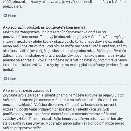
väčší, obrázok je známy ako avatar a je vo všeobecnosti jedinečný u každého
používateľa.
Hore
Ako zobrazím obrázok pri používateľskom mene?
Možno ste zaregistrovali pri prezeraní príspevkov dva obrázky pri
používateľskom mene. Ten prvý je obrázok spojený s Vašou úrovňou, zvyčajne
v tvare hviezdičiek alebo kociek ukazujúcich, koľko príspevkov ste už pridali,
alebo Vašu pozíciu vo fóre. Pod ním sa môže nachádzať väčší obrázok, známy
ako "postavička" (avatar), čo je vlastne unikátny obrázok každého používateľa.
Záleží na administrátorovi fóra, či postavičky povolí, či ako s nimi naloží (v akej
podobe sa zobrazia). Pokiaľ nemôžete využívať postavičky, potom práve vtedy
toto administrátori zakázali, a Vy by ste sa mali spýtať na dôvody (veríme, že sa
hodia).
Hore
Ako zmeniť svoje zaradenie?
Zvyčajne svoje zaradenie zmeniť priamo nemôžete (úrovne sa objavujú pod
Vašim používateľským menom v témach a vo Vašom profile, čo záleží na
použitom vzhľade). Väčšina diskusných fór používa hodnotenie úrovní k
rozlíšeniu počtu Vami pridaných príspevkov a k identifikácií určitých
používateľov, napr. označenie moderátorov a administrátorov môže mať
zvláštny vzhľad. Prosím, nezaťažujte fórum zbytočným prispievaním len aby
ste dosiahli vyššej úrovne. Moderátor alebo administrátor potom môže počet
Vašich príspevkov znížiť.