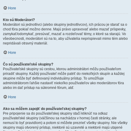
Hore
Kto sú Moderátori?
Moderátori sú jednotlivci (alebo skupiny jednotlivcov), ich prácou je starať sa o
chod fóra pokiaľ možno denne. Majú právo upravovať alebo mazať príspevky,
zamykať/odomykať, presúvať, mazať a rozdeľovať témy, o ktoré sa starajú. Vo
všeobecnosti, moderátori sú na to, aby užívatelia neprispievali mimo tém alebo
nepridávali otravný materiál.
Hore
Čo sú používateľské skupiny?
Používateľské skupiny sú cestou, ktorou administrátori môžu používateľom
priradiť skupiny. Každý používateľ môže patriť do niekoľkých skupín a každej
skupine môže byť definovaný individuálny prístup. To umožňuje
administrátorom ľahšie nastaviť niekoľko používateľov ako moderátorov fóra
alebo im dať prístup na súkromné fórum, atď.
Hore
Ako sa môžem zapojiť do používateľskej skupiny?
Pre pripojenie sa do používateľskej skupiny stačí kliknúť na odkaz
používateľské skupiny (väčšinou sa nachádza v hornej časti stránky, ale
nemusí to byť pravidlom) a potom si môžete prezrieť všetky skupiny. Nie všetky
skupiny majú otvorený prístup, niektoré sú uzavreté a niektoré majú utajené