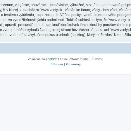
obscénne, vulgárne, ohováracie, nenávistné, výhražné, sexuálne orientované príspe
 či v ktorej sa nachádza “www.vcely.sk - včelárske fórum, včely, chov včiel, včeláren
a trvalému vylúčeniu, s upozornením Vášho poskytovateľa internetového pripoje
 vo vymožiteľnosti týchto podmienok. Taktiež súhlasíte s tým, že “www.vcely.sk - v
niť, upraviť, presunúť alebo uzamknúť ktorúkoľvek tému, ktorá by porušovala tieto
e zverejnená/poskytnutá žiadnej tretej strane bez Vášho súhlasu, ani “www.vcely.sk -
 zodpovednosť za akýkoľvek pokus o prienik (hacking), ktorý môže viesť k zneužitiu
Založené na
phpBB
® Forum Software © phpBB Limited
Súkromie
|
Podmienky