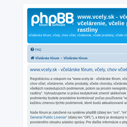
www.vcely.sk - vče
včelárenie, včelie
rastliny
včelárske fórum, včely, chov včiel, včelárenie, včelie produkty, včelie c
FAQ
Včelárske fórum
Včelárske fórum
www.vcely.sk - včelárske fórum, včely, chov včiel
Registráciou a vstupom na “www.vcely.sk - včelárske fórum, včely,
chov včiel, včelárenie, včelie produkty, včelie choroby, včelá
všetkých nasledujúcich podmienok, potom sa prosím neregistrujte
rastliny”. Vyhradzujeme si právo kedykoľvek zmeniť akékoľvek 
podmienky budete pravidelne kontrolovať počas používania “www.v
každou zmenou týchto podmienok, ktoré budú aktualizované a
Naše fórum je založené na systéme phpBB (ďalej len “oni”, “im
General Public License
” (ďalej len “GPL”), a ktorý je dostupný 
povoleného obsahu a/alebo správy. Pre ďalšie informácie o php