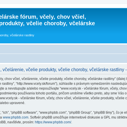
lárske fórum, včely, chov včiel,
 produkty, včelie choroby, včelárske
horoby, včelárske rastliny
, včelárenie, včelie produkty, včelie choroby, včelárske rastlin
 chov včiel, včelárenie, včelie produkty, včelie choroby, včelárske rastliny” (ďalej l
rske rastliny”, “http://www.vcely.sk/forum”), súhlasíte s právnym vymedzením nasle
 a nevstupujte a/alebo nepoužívajte “www.vcely.sk - včelárske fórum, včely, chov vč
podmienky používania tohoto portálu, pričom urobíme všetko preto, aby sme Vás o 
cely.sk - včelárske fórum, včely, chov včiel, včelárenie, včelie produkty, včelie ch
/alebo upravené.
”, “ich”, “phpBB software”, “www.phpbb.com”, “phpBB Group”, “phpBB tímy”), čo je 
na
www.phpbb.com
. Softvér phpBB umožňuje internetové diskusie a GPL mu strik
BB, navštívte, prosím:
https://www.phpbb.com/
.