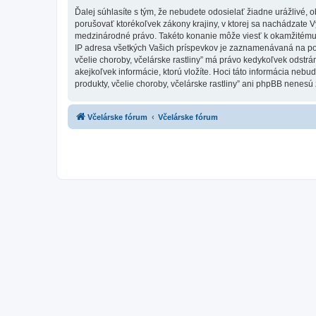
Ďalej súhlasíte s tým, že nebudete odosielať žiadne urážlivé, 
porušovať ktorékoľvek zákony krajiny, v ktorej sa nachádzate Vy,
medzinárodné právo. Takéto konanie môže viesť k okamžitému 
IP adresa všetkých Vašich príspevkov je zaznamenávaná na pomoc
včelie choroby, včelárske rastliny” má právo kedykoľvek odstrá
akejkoľvek informácie, ktorú vložíte. Hoci táto informácia nebud
produkty, včelie choroby, včelárske rastliny” ani phpBB nenesú
Včelárske fórum
Včelárske fórum