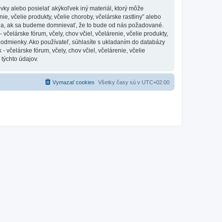
vky alebo posielať akýkoľvek iný materiál, ktorý môže
ie, včelie produkty, včelie choroby, včelárske rastliny” alebo
nia, ak sa budeme domnievať, že to bude od nás požadované.
čelárske fórum, včely, chov včiel, včelárenie, včelie produkty,
 podmienky. Ako používateľ, súhlasíte s ukladaním do databázy
 včelárske fórum, včely, chov včiel, včelárenie, včelie
 týchto údajov.
Vymazať cookies
Všetky časy sú v
UTC+02:00