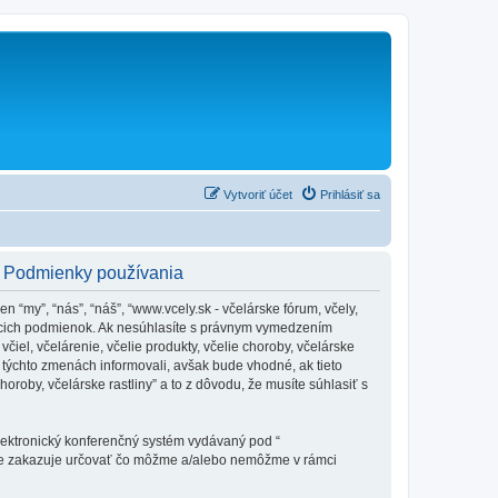
Vytvoriť účet
Prihlásiť sa
y - Podmienky používania
en “my”, “nás”, “náš”, “www.vcely.sk - včelárske fórum, včely,
dujúcich podmienok. Ak nesúhlasíte s právnym vymedzením
iel, včelárenie, včelie produkty, včelie choroby, včelárske
týchto zmenách informovali, avšak bude vhodné, ak tieto
oroby, včelárske rastliny” a to z dôvodu, že musíte súhlasiť s
elektronický konferenčný systém vydávaný pod “
tne zakazuje určovať čo môžme a/alebo nemôžme v rámci