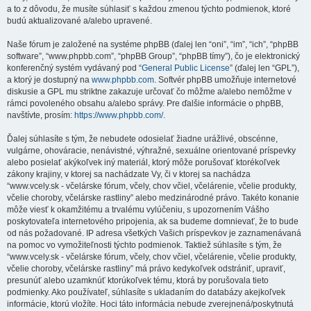
a to z dôvodu, že musíte súhlasiť s každou zmenou týchto podmienok, ktoré
budú aktualizované a/alebo upravené.
Naše fórum je založené na systéme phpBB (ďalej len “oni”, “im”, “ich”, “phpBB
software”, “www.phpbb.com”, “phpBB Group”, “phpBB tímy”), čo je elektronický
konferenčný systém vydávaný pod “
General Public License
” (ďalej len “GPL”),
a ktorý je dostupný na
www.phpbb.com
. Softvér phpBB umožňuje internetové
diskusie a GPL mu striktne zakazuje určovať čo môžme a/alebo nemôžme v
rámci povoleného obsahu a/alebo správy. Pre ďalšie informácie o phpBB,
navštívte, prosím:
https://www.phpbb.com/
.
Ďalej súhlasíte s tým, že nebudete odosielať žiadne urážlivé, obscénne,
vulgárne, ohováracie, nenávistné, výhražné, sexuálne orientované príspevky
alebo posielať akýkoľvek iný materiál, ktorý môže porušovať ktorékoľvek
zákony krajiny, v ktorej sa nachádzate Vy, či v ktorej sa nachádza
“www.vcely.sk - včelárske fórum, včely, chov včiel, včelárenie, včelie produkty,
včelie choroby, včelárske rastliny” alebo medzinárodné právo. Takéto konanie
môže viesť k okamžitému a trvalému vylúčeniu, s upozornením Vášho
poskytovateľa internetového pripojenia, ak sa budeme domnievať, že to bude
od nás požadované. IP adresa všetkých Vašich príspevkov je zaznamenávaná
na pomoc vo vymožiteľnosti týchto podmienok. Taktiež súhlasíte s tým, že
“www.vcely.sk - včelárske fórum, včely, chov včiel, včelárenie, včelie produkty,
včelie choroby, včelárske rastliny” má právo kedykoľvek odstrániť, upraviť,
presunúť alebo uzamknúť ktorúkoľvek tému, ktorá by porušovala tieto
podmienky. Ako používateľ, súhlasíte s ukladaním do databázy akejkoľvek
informácie, ktorú vložíte. Hoci táto informácia nebude zverejnená/poskytnutá