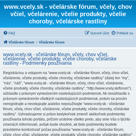
www.vcely.sk - včelárske fórum, včely, chov
včiel, včelárenie, včelie produkty, včelie
choroby, včelárske rastliny
FAQ
Vytvoriť účet
Prihlásiť sa
Včelárske fórum
Včelárske fórum
www.vcely.sk - včelárske fórum, včely, chov včiel,
včelárenie, včelie produkty, včelie choroby, včelárske
rastliny - Podmienky používania
Registráciou a vstupom na “www.vcely.sk - včelárske fórum, včely, chov včiel,
včelárenie, včelie produkty, včelie choroby, včelárske rastliny” (ďalej len “my”,
“nás”, “náš”, “www.vcely.sk - včelárske fórum, včely, chov včiel, včelárenie,
včelie produkty, včelie choroby, včelárske rastliny”, “http://www.vcely.sk/forum”),
súhlasíte s právnym vymedzením nasledujúcich podmienok. Ak nesúhlasíte s
právnym vymedzením všetkých nasledujúcich podmienok, potom sa prosím
neregistrujte a nevstupujte a/alebo nepoužívajte “www.vcely.sk - včelárske
fórum, včely, chov včiel, včelárenie, včelie produkty, včelie choroby, včelárske
rastliny”. Vyhradzujeme si právo kedykoľvek zmeniť akékoľvek podmienky
používania tohoto portálu, pričom urobíme všetko preto, aby sme Vás o týchto
zmenách informovali, avšak bude vhodné, ak tieto podmienky budete
pravidelne kontrolovať počas používania “www.vcely.sk - včelárske fórum,
včely, chov včiel, včelárenie, včelie produkty, včelie choroby, včelárske rastliny”