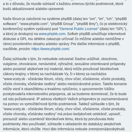
a to z dôvodu, že musíte súhlasiť s každou zmenou týchto podmienok, ktoré
budú aktualizované a/alebo upravené.
Naše fórum je založené na systéme phpBB (ďalej len “oni”, “im”, “ich”, “phpBB
software”, “www.phpbb.com”, “phpBB Group”, “phpBB tímy”), čo je elektronický
konferenčný systém vydávaný pod “
General Public License
” (ďalej len “GPL”),
a ktorý je dostupný na
www.phpbb.com
. Softvér phpBB umožňuje internetové
diskusie a GPL mu striktne zakazuje určovať čo môžme a/alebo nemôžme v
rámci povoleného obsahu a/alebo správy. Pre ďalšie informácie o phpBB,
navštívte, prosím:
https://www.phpbb.com/
.
Ďalej súhlasíte s tým, že nebudete odosielať žiadne urážlivé, obscénne,
vulgárne, ohováracie, nenávistné, výhražné, sexuálne orientované príspevky
alebo posielať akýkoľvek iný materiál, ktorý môže porušovať ktorékoľvek
zákony krajiny, v ktorej sa nachádzate Vy, či v ktorej sa nachádza
“www.vcely.sk - včelárske fórum, včely, chov včiel, včelárenie, včelie produkty,
včelie choroby, včelárske rastliny” alebo medzinárodné právo. Takéto konanie
môže viesť k okamžitému a trvalému vylúčeniu, s upozornením Vášho
poskytovateľa internetového pripojenia, ak sa budeme domnievať, že to bude
od nás požadované. IP adresa všetkých Vašich príspevkov je zaznamenávaná
na pomoc vo vymožiteľnosti týchto podmienok. Taktiež súhlasíte s tým, že
“www.vcely.sk - včelárske fórum, včely, chov včiel, včelárenie, včelie produkty,
včelie choroby, včelárske rastliny” má právo kedykoľvek odstrániť, upraviť,
presunúť alebo uzamknúť ktorúkoľvek tému, ktorá by porušovala tieto
podmienky. Ako používateľ, súhlasíte s ukladaním do databázy akejkoľvek
informácie, ktorú vložíte. Hoci táto informácia nebude zverejnená/poskytnutá