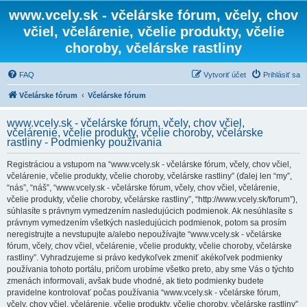
www.vcely.sk - včelárske fórum, včely, chov
včiel, včelárenie, včelie produkty, včelie
choroby, včelárske rastliny
FAQ
Vytvoriť účet
Prihlásiť sa
Včelárske fórum
Včelárske fórum
www.vcely.sk - včelárske fórum, včely, chov včiel,
včelárenie, včelie produkty, včelie choroby, včelárske
rastliny - Podmienky používania
Registráciou a vstupom na “www.vcely.sk - včelárske fórum, včely, chov včiel,
včelárenie, včelie produkty, včelie choroby, včelárske rastliny” (ďalej len “my”,
“nás”, “náš”, “www.vcely.sk - včelárske fórum, včely, chov včiel, včelárenie,
včelie produkty, včelie choroby, včelárske rastliny”, “http://www.vcely.sk/forum”),
súhlasíte s právnym vymedzením nasledujúcich podmienok. Ak nesúhlasíte s
právnym vymedzením všetkých nasledujúcich podmienok, potom sa prosím
neregistrujte a nevstupujte a/alebo nepoužívajte “www.vcely.sk - včelárske
fórum, včely, chov včiel, včelárenie, včelie produkty, včelie choroby, včelárske
rastliny”. Vyhradzujeme si právo kedykoľvek zmeniť akékoľvek podmienky
používania tohoto portálu, pričom urobíme všetko preto, aby sme Vás o týchto
zmenách informovali, avšak bude vhodné, ak tieto podmienky budete
pravidelne kontrolovať počas používania “www.vcely.sk - včelárske fórum,
včely, chov včiel, včelárenie, včelie produkty, včelie choroby, včelárske rastliny”