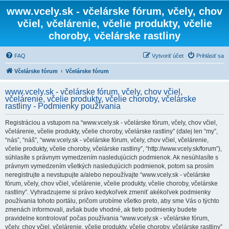
www.vcely.sk - včelárske fórum, včely, chov
včiel, včelárenie, včelie produkty, včelie
choroby, včelárske rastliny
FAQ
Vytvoriť účet
Prihlásiť sa
Včelárske fórum
Včelárske fórum
www.vcely.sk - včelárske fórum, včely, chov včiel,
včelárenie, včelie produkty, včelie choroby, včelárske
rastliny - Podmienky používania
Registráciou a vstupom na “www.vcely.sk - včelárske fórum, včely, chov včiel,
včelárenie, včelie produkty, včelie choroby, včelárske rastliny” (ďalej len “my”,
“nás”, “náš”, “www.vcely.sk - včelárske fórum, včely, chov včiel, včelárenie,
včelie produkty, včelie choroby, včelárske rastliny”, “http://www.vcely.sk/forum”),
súhlasíte s právnym vymedzením nasledujúcich podmienok. Ak nesúhlasíte s
právnym vymedzením všetkých nasledujúcich podmienok, potom sa prosím
neregistrujte a nevstupujte a/alebo nepoužívajte “www.vcely.sk - včelárske
fórum, včely, chov včiel, včelárenie, včelie produkty, včelie choroby, včelárske
rastliny”. Vyhradzujeme si právo kedykoľvek zmeniť akékoľvek podmienky
používania tohoto portálu, pričom urobíme všetko preto, aby sme Vás o týchto
zmenách informovali, avšak bude vhodné, ak tieto podmienky budete
pravidelne kontrolovať počas používania “www.vcely.sk - včelárske fórum,
včely, chov včiel, včelárenie, včelie produkty, včelie choroby, včelárske rastliny”