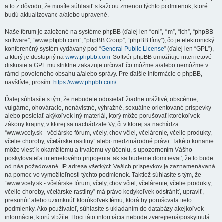
a to z dôvodu, že musíte súhlasiť s každou zmenou týchto podmienok, ktoré
budú aktualizované a/alebo upravené.
Naše fórum je založené na systéme phpBB (ďalej len “oni”, “im”, “ich”, “phpBB
software”, “www.phpbb.com”, “phpBB Group”, “phpBB tímy”), čo je elektronický
konferenčný systém vydávaný pod “
General Public License
” (ďalej len “GPL”),
a ktorý je dostupný na
www.phpbb.com
. Softvér phpBB umožňuje internetové
diskusie a GPL mu striktne zakazuje určovať čo môžme a/alebo nemôžme v
rámci povoleného obsahu a/alebo správy. Pre ďalšie informácie o phpBB,
navštívte, prosím:
https://www.phpbb.com/
.
Ďalej súhlasíte s tým, že nebudete odosielať žiadne urážlivé, obscénne,
vulgárne, ohováracie, nenávistné, výhražné, sexuálne orientované príspevky
alebo posielať akýkoľvek iný materiál, ktorý môže porušovať ktorékoľvek
zákony krajiny, v ktorej sa nachádzate Vy, či v ktorej sa nachádza
“www.vcely.sk - včelárske fórum, včely, chov včiel, včelárenie, včelie produkty,
včelie choroby, včelárske rastliny” alebo medzinárodné právo. Takéto konanie
môže viesť k okamžitému a trvalému vylúčeniu, s upozornením Vášho
poskytovateľa internetového pripojenia, ak sa budeme domnievať, že to bude
od nás požadované. IP adresa všetkých Vašich príspevkov je zaznamenávaná
na pomoc vo vymožiteľnosti týchto podmienok. Taktiež súhlasíte s tým, že
“www.vcely.sk - včelárske fórum, včely, chov včiel, včelárenie, včelie produkty,
včelie choroby, včelárske rastliny” má právo kedykoľvek odstrániť, upraviť,
presunúť alebo uzamknúť ktorúkoľvek tému, ktorá by porušovala tieto
podmienky. Ako používateľ, súhlasíte s ukladaním do databázy akejkoľvek
informácie, ktorú vložíte. Hoci táto informácia nebude zverejnená/poskytnutá