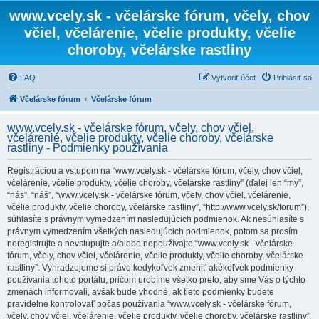
www.vcely.sk - včelárske fórum, včely, chov
včiel, včelárenie, včelie produkty, včelie
choroby, včelárske rastliny
FAQ
Vytvoriť účet
Prihlásiť sa
Včelárske fórum
Včelárske fórum
www.vcely.sk - včelárske fórum, včely, chov včiel,
včelárenie, včelie produkty, včelie choroby, včelárske
rastliny - Podmienky používania
Registráciou a vstupom na “www.vcely.sk - včelárske fórum, včely, chov včiel,
včelárenie, včelie produkty, včelie choroby, včelárske rastliny” (ďalej len “my”,
“nás”, “náš”, “www.vcely.sk - včelárske fórum, včely, chov včiel, včelárenie,
včelie produkty, včelie choroby, včelárske rastliny”, “http://www.vcely.sk/forum”),
súhlasíte s právnym vymedzením nasledujúcich podmienok. Ak nesúhlasíte s
právnym vymedzením všetkých nasledujúcich podmienok, potom sa prosím
neregistrujte a nevstupujte a/alebo nepoužívajte “www.vcely.sk - včelárske
fórum, včely, chov včiel, včelárenie, včelie produkty, včelie choroby, včelárske
rastliny”. Vyhradzujeme si právo kedykoľvek zmeniť akékoľvek podmienky
používania tohoto portálu, pričom urobíme všetko preto, aby sme Vás o týchto
zmenách informovali, avšak bude vhodné, ak tieto podmienky budete
pravidelne kontrolovať počas používania “www.vcely.sk - včelárske fórum,
včely, chov včiel, včelárenie, včelie produkty, včelie choroby, včelárske rastliny”