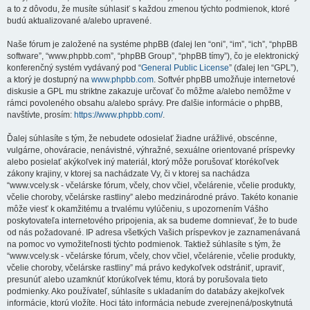
a to z dôvodu, že musíte súhlasiť s každou zmenou týchto podmienok, ktoré
budú aktualizované a/alebo upravené.
Naše fórum je založené na systéme phpBB (ďalej len “oni”, “im”, “ich”, “phpBB
software”, “www.phpbb.com”, “phpBB Group”, “phpBB tímy”), čo je elektronický
konferenčný systém vydávaný pod “
General Public License
” (ďalej len “GPL”),
a ktorý je dostupný na
www.phpbb.com
. Softvér phpBB umožňuje internetové
diskusie a GPL mu striktne zakazuje určovať čo môžme a/alebo nemôžme v
rámci povoleného obsahu a/alebo správy. Pre ďalšie informácie o phpBB,
navštívte, prosím:
https://www.phpbb.com/
.
Ďalej súhlasíte s tým, že nebudete odosielať žiadne urážlivé, obscénne,
vulgárne, ohováracie, nenávistné, výhražné, sexuálne orientované príspevky
alebo posielať akýkoľvek iný materiál, ktorý môže porušovať ktorékoľvek
zákony krajiny, v ktorej sa nachádzate Vy, či v ktorej sa nachádza
“www.vcely.sk - včelárske fórum, včely, chov včiel, včelárenie, včelie produkty,
včelie choroby, včelárske rastliny” alebo medzinárodné právo. Takéto konanie
môže viesť k okamžitému a trvalému vylúčeniu, s upozornením Vášho
poskytovateľa internetového pripojenia, ak sa budeme domnievať, že to bude
od nás požadované. IP adresa všetkých Vašich príspevkov je zaznamenávaná
na pomoc vo vymožiteľnosti týchto podmienok. Taktiež súhlasíte s tým, že
“www.vcely.sk - včelárske fórum, včely, chov včiel, včelárenie, včelie produkty,
včelie choroby, včelárske rastliny” má právo kedykoľvek odstrániť, upraviť,
presunúť alebo uzamknúť ktorúkoľvek tému, ktorá by porušovala tieto
podmienky. Ako používateľ, súhlasíte s ukladaním do databázy akejkoľvek
informácie, ktorú vložíte. Hoci táto informácia nebude zverejnená/poskytnutá