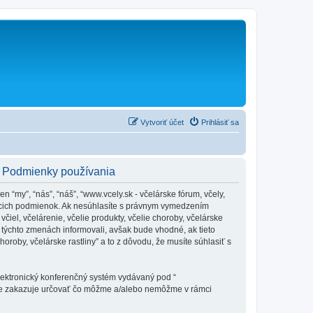
Vytvoriť účet
Prihlásiť sa
y - Podmienky používania
en “my”, “nás”, “náš”, “www.vcely.sk - včelárske fórum, včely,
dujúcich podmienok. Ak nesúhlasíte s právnym vymedzením
iel, včelárenie, včelie produkty, včelie choroby, včelárske
týchto zmenách informovali, avšak bude vhodné, ak tieto
oroby, včelárske rastliny” a to z dôvodu, že musíte súhlasiť s
elektronický konferenčný systém vydávaný pod “
tne zakazuje určovať čo môžme a/alebo nemôžme v rámci