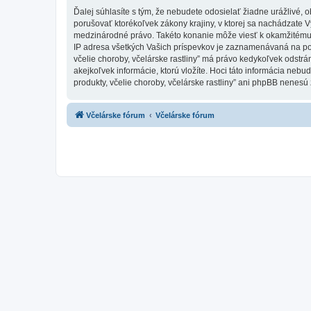
Ďalej súhlasíte s tým, že nebudete odosielať žiadne urážlivé, 
porušovať ktorékoľvek zákony krajiny, v ktorej sa nachádzate Vy,
medzinárodné právo. Takéto konanie môže viesť k okamžitému 
IP adresa všetkých Vašich príspevkov je zaznamenávaná na pomoc
včelie choroby, včelárske rastliny” má právo kedykoľvek odstrá
akejkoľvek informácie, ktorú vložíte. Hoci táto informácia nebud
produkty, včelie choroby, včelárske rastliny” ani phpBB nenesú
Včelárske fórum
Včelárske fórum