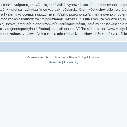
obscénne, vulgárne, ohováracie, nenávistné, výhražné, sexuálne orientované príspe
 či v ktorej sa nachádza “www.vcely.sk - včelárske fórum, včely, chov včiel, včeláren
a trvalému vylúčeniu, s upozornením Vášho poskytovateľa internetového pripoje
 vo vymožiteľnosti týchto podmienok. Taktiež súhlasíte s tým, že “www.vcely.sk - v
niť, upraviť, presunúť alebo uzamknúť ktorúkoľvek tému, ktorá by porušovala tieto
e zverejnená/poskytnutá žiadnej tretej strane bez Vášho súhlasu, ani “www.vcely.sk -
 zodpovednosť za akýkoľvek pokus o prienik (hacking), ktorý môže viesť k zneužitiu
Založené na
phpBB
® Forum Software © phpBB Limited
Súkromie
|
Podmienky