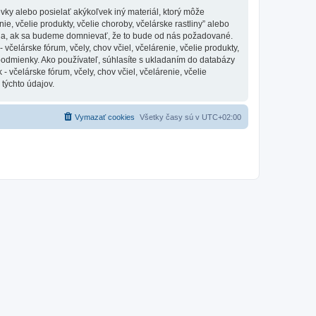
vky alebo posielať akýkoľvek iný materiál, ktorý môže
ie, včelie produkty, včelie choroby, včelárske rastliny” alebo
nia, ak sa budeme domnievať, že to bude od nás požadované.
čelárske fórum, včely, chov včiel, včelárenie, včelie produkty,
 podmienky. Ako používateľ, súhlasíte s ukladaním do databázy
 včelárske fórum, včely, chov včiel, včelárenie, včelie
 týchto údajov.
Vymazať cookies
Všetky časy sú v
UTC+02:00