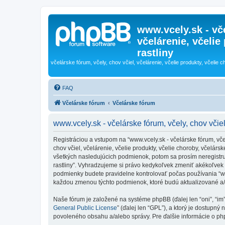
www.vcely.sk - vče
včelárenie, včelie
rastliny
včelárske fórum, včely, chov včiel, včelárenie, včelie produkty, včelie c
FAQ
Včelárske fórum
Včelárske fórum
www.vcely.sk - včelárske fórum, včely, chov včiel
Registráciou a vstupom na “www.vcely.sk - včelárske fórum, včely,
chov včiel, včelárenie, včelie produkty, včelie choroby, včelá
všetkých nasledujúcich podmienok, potom sa prosím neregistrujte
rastliny”. Vyhradzujeme si právo kedykoľvek zmeniť akékoľvek 
podmienky budete pravidelne kontrolovať počas používania “www.v
každou zmenou týchto podmienok, ktoré budú aktualizované a
Naše fórum je založené na systéme phpBB (ďalej len “oni”, “im
General Public License
” (ďalej len “GPL”), a ktorý je dostupný 
povoleného obsahu a/alebo správy. Pre ďalšie informácie o php