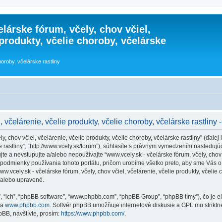
lárske fórum, včely, chov včiel,
 produkty, včelie choroby, včelárske
horoby, včelárske rastliny
, včelárenie, včelie produkty, včelie choroby, včelárske rastlin
 chov včiel, včelárenie, včelie produkty, včelie choroby, včelárske rastliny” (ďalej l
rske rastliny”, “http://www.vcely.sk/forum”), súhlasíte s právnym vymedzením nasle
 a nevstupujte a/alebo nepoužívajte “www.vcely.sk - včelárske fórum, včely, chov vč
podmienky používania tohoto portálu, pričom urobíme všetko preto, aby sme Vás o 
cely.sk - včelárske fórum, včely, chov včiel, včelárenie, včelie produkty, včelie ch
/alebo upravené.
”, “ich”, “phpBB software”, “www.phpbb.com”, “phpBB Group”, “phpBB tímy”), čo je 
na
www.phpbb.com
. Softvér phpBB umožňuje internetové diskusie a GPL mu strik
BB, navštívte, prosím:
https://www.phpbb.com/
.