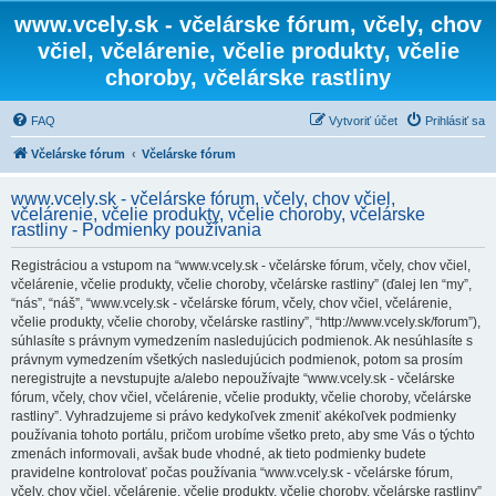
www.vcely.sk - včelárske fórum, včely, chov
včiel, včelárenie, včelie produkty, včelie
choroby, včelárske rastliny
FAQ
Vytvoriť účet
Prihlásiť sa
Včelárske fórum
Včelárske fórum
www.vcely.sk - včelárske fórum, včely, chov včiel,
včelárenie, včelie produkty, včelie choroby, včelárske
rastliny - Podmienky používania
Registráciou a vstupom na “www.vcely.sk - včelárske fórum, včely, chov včiel,
včelárenie, včelie produkty, včelie choroby, včelárske rastliny” (ďalej len “my”,
“nás”, “náš”, “www.vcely.sk - včelárske fórum, včely, chov včiel, včelárenie,
včelie produkty, včelie choroby, včelárske rastliny”, “http://www.vcely.sk/forum”),
súhlasíte s právnym vymedzením nasledujúcich podmienok. Ak nesúhlasíte s
právnym vymedzením všetkých nasledujúcich podmienok, potom sa prosím
neregistrujte a nevstupujte a/alebo nepoužívajte “www.vcely.sk - včelárske
fórum, včely, chov včiel, včelárenie, včelie produkty, včelie choroby, včelárske
rastliny”. Vyhradzujeme si právo kedykoľvek zmeniť akékoľvek podmienky
používania tohoto portálu, pričom urobíme všetko preto, aby sme Vás o týchto
zmenách informovali, avšak bude vhodné, ak tieto podmienky budete
pravidelne kontrolovať počas používania “www.vcely.sk - včelárske fórum,
včely, chov včiel, včelárenie, včelie produkty, včelie choroby, včelárske rastliny”