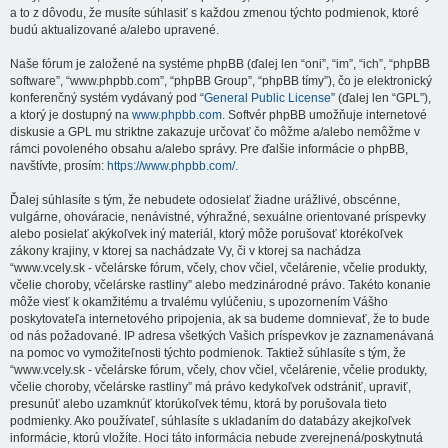
a to z dôvodu, že musíte súhlasiť s každou zmenou týchto podmienok, ktoré
budú aktualizované a/alebo upravené.
Naše fórum je založené na systéme phpBB (ďalej len “oni”, “im”, “ich”, “phpBB
software”, “www.phpbb.com”, “phpBB Group”, “phpBB tímy”), čo je elektronický
konferenčný systém vydávaný pod “
General Public License
” (ďalej len “GPL”),
a ktorý je dostupný na
www.phpbb.com
. Softvér phpBB umožňuje internetové
diskusie a GPL mu striktne zakazuje určovať čo môžme a/alebo nemôžme v
rámci povoleného obsahu a/alebo správy. Pre ďalšie informácie o phpBB,
navštívte, prosím:
https://www.phpbb.com/
.
Ďalej súhlasíte s tým, že nebudete odosielať žiadne urážlivé, obscénne,
vulgárne, ohováracie, nenávistné, výhražné, sexuálne orientované príspevky
alebo posielať akýkoľvek iný materiál, ktorý môže porušovať ktorékoľvek
zákony krajiny, v ktorej sa nachádzate Vy, či v ktorej sa nachádza
“www.vcely.sk - včelárske fórum, včely, chov včiel, včelárenie, včelie produkty,
včelie choroby, včelárske rastliny” alebo medzinárodné právo. Takéto konanie
môže viesť k okamžitému a trvalému vylúčeniu, s upozornením Vášho
poskytovateľa internetového pripojenia, ak sa budeme domnievať, že to bude
od nás požadované. IP adresa všetkých Vašich príspevkov je zaznamenávaná
na pomoc vo vymožiteľnosti týchto podmienok. Taktiež súhlasíte s tým, že
“www.vcely.sk - včelárske fórum, včely, chov včiel, včelárenie, včelie produkty,
včelie choroby, včelárske rastliny” má právo kedykoľvek odstrániť, upraviť,
presunúť alebo uzamknúť ktorúkoľvek tému, ktorá by porušovala tieto
podmienky. Ako používateľ, súhlasíte s ukladaním do databázy akejkoľvek
informácie, ktorú vložíte. Hoci táto informácia nebude zverejnená/poskytnutá