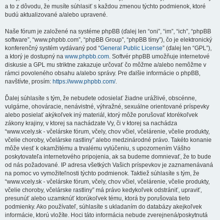
a to z dôvodu, že musíte súhlasiť s každou zmenou týchto podmienok, ktoré
budú aktualizované a/alebo upravené.
Naše fórum je založené na systéme phpBB (ďalej len “oni”, “im”, “ich”, “phpBB
software”, “www.phpbb.com”, “phpBB Group”, “phpBB tímy”), čo je elektronický
konferenčný systém vydávaný pod “
General Public License
” (ďalej len “GPL”),
a ktorý je dostupný na
www.phpbb.com
. Softvér phpBB umožňuje internetové
diskusie a GPL mu striktne zakazuje určovať čo môžme a/alebo nemôžme v
rámci povoleného obsahu a/alebo správy. Pre ďalšie informácie o phpBB,
navštívte, prosím:
https://www.phpbb.com/
.
Ďalej súhlasíte s tým, že nebudete odosielať žiadne urážlivé, obscénne,
vulgárne, ohováracie, nenávistné, výhražné, sexuálne orientované príspevky
alebo posielať akýkoľvek iný materiál, ktorý môže porušovať ktorékoľvek
zákony krajiny, v ktorej sa nachádzate Vy, či v ktorej sa nachádza
“www.vcely.sk - včelárske fórum, včely, chov včiel, včelárenie, včelie produkty,
včelie choroby, včelárske rastliny” alebo medzinárodné právo. Takéto konanie
môže viesť k okamžitému a trvalému vylúčeniu, s upozornením Vášho
poskytovateľa internetového pripojenia, ak sa budeme domnievať, že to bude
od nás požadované. IP adresa všetkých Vašich príspevkov je zaznamenávaná
na pomoc vo vymožiteľnosti týchto podmienok. Taktiež súhlasíte s tým, že
“www.vcely.sk - včelárske fórum, včely, chov včiel, včelárenie, včelie produkty,
včelie choroby, včelárske rastliny” má právo kedykoľvek odstrániť, upraviť,
presunúť alebo uzamknúť ktorúkoľvek tému, ktorá by porušovala tieto
podmienky. Ako používateľ, súhlasíte s ukladaním do databázy akejkoľvek
informácie, ktorú vložíte. Hoci táto informácia nebude zverejnená/poskytnutá