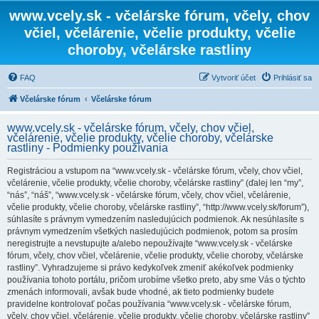
www.vcely.sk - včelárske fórum, včely, chov
včiel, včelárenie, včelie produkty, včelie
choroby, včelárske rastliny
FAQ
Vytvoriť účet
Prihlásiť sa
Včelárske fórum
Včelárske fórum
www.vcely.sk - včelárske fórum, včely, chov včiel,
včelárenie, včelie produkty, včelie choroby, včelárske
rastliny - Podmienky používania
Registráciou a vstupom na “www.vcely.sk - včelárske fórum, včely, chov včiel,
včelárenie, včelie produkty, včelie choroby, včelárske rastliny” (ďalej len “my”,
“nás”, “náš”, “www.vcely.sk - včelárske fórum, včely, chov včiel, včelárenie,
včelie produkty, včelie choroby, včelárske rastliny”, “http://www.vcely.sk/forum”),
súhlasíte s právnym vymedzením nasledujúcich podmienok. Ak nesúhlasíte s
právnym vymedzením všetkých nasledujúcich podmienok, potom sa prosím
neregistrujte a nevstupujte a/alebo nepoužívajte “www.vcely.sk - včelárske
fórum, včely, chov včiel, včelárenie, včelie produkty, včelie choroby, včelárske
rastliny”. Vyhradzujeme si právo kedykoľvek zmeniť akékoľvek podmienky
používania tohoto portálu, pričom urobíme všetko preto, aby sme Vás o týchto
zmenách informovali, avšak bude vhodné, ak tieto podmienky budete
pravidelne kontrolovať počas používania “www.vcely.sk - včelárske fórum,
včely, chov včiel, včelárenie, včelie produkty, včelie choroby, včelárske rastliny”