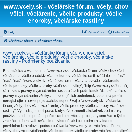
www.vcely.sk - včelárske fórum, včely, chov
včiel, včelárenie, včelie produkty, včelie
choroby, včelárske rastliny
FAQ
Vytvoriť účet
Prihlásiť sa
Včelárske fórum
Včelárske fórum
www.vcely.sk - včelárske fórum, včely, chov včiel,
včelárenie, včelie produkty, včelie choroby, včelárske
rastliny - Podmienky používania
Registráciou a vstupom na “www.vcely.sk - včelárske fórum, včely, chov včiel,
včelárenie, včelie produkty, včelie choroby, včelárske rastliny” (ďalej len “my”,
“nás”, “náš”, “www.vcely.sk - včelárske fórum, včely, chov včiel, včelárenie,
včelie produkty, včelie choroby, včelárske rastliny”, “http://www.vcely.sk/forum”),
súhlasíte s právnym vymedzením nasledujúcich podmienok. Ak nesúhlasíte s
právnym vymedzením všetkých nasledujúcich podmienok, potom sa prosím
neregistrujte a nevstupujte a/alebo nepoužívajte “www.vcely.sk - včelárske
fórum, včely, chov včiel, včelárenie, včelie produkty, včelie choroby, včelárske
rastliny”. Vyhradzujeme si právo kedykoľvek zmeniť akékoľvek podmienky
používania tohoto portálu, pričom urobíme všetko preto, aby sme Vás o týchto
zmenách informovali, avšak bude vhodné, ak tieto podmienky budete
pravidelne kontrolovať počas používania “www.vcely.sk - včelárske fórum,
včely, chov včiel, včelárenie, včelie produkty, včelie choroby, včelárske rastliny”