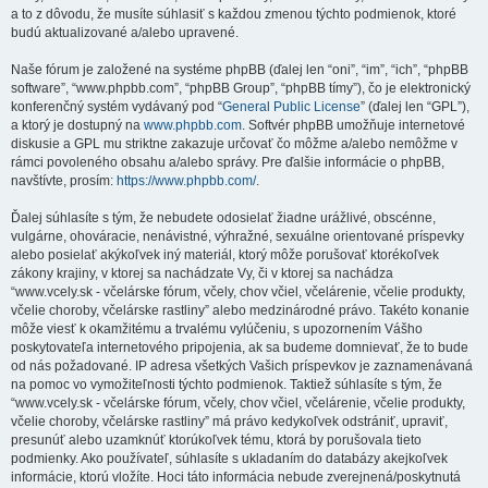
a to z dôvodu, že musíte súhlasiť s každou zmenou týchto podmienok, ktoré
budú aktualizované a/alebo upravené.
Naše fórum je založené na systéme phpBB (ďalej len “oni”, “im”, “ich”, “phpBB
software”, “www.phpbb.com”, “phpBB Group”, “phpBB tímy”), čo je elektronický
konferenčný systém vydávaný pod “
General Public License
” (ďalej len “GPL”),
a ktorý je dostupný na
www.phpbb.com
. Softvér phpBB umožňuje internetové
diskusie a GPL mu striktne zakazuje určovať čo môžme a/alebo nemôžme v
rámci povoleného obsahu a/alebo správy. Pre ďalšie informácie o phpBB,
navštívte, prosím:
https://www.phpbb.com/
.
Ďalej súhlasíte s tým, že nebudete odosielať žiadne urážlivé, obscénne,
vulgárne, ohováracie, nenávistné, výhražné, sexuálne orientované príspevky
alebo posielať akýkoľvek iný materiál, ktorý môže porušovať ktorékoľvek
zákony krajiny, v ktorej sa nachádzate Vy, či v ktorej sa nachádza
“www.vcely.sk - včelárske fórum, včely, chov včiel, včelárenie, včelie produkty,
včelie choroby, včelárske rastliny” alebo medzinárodné právo. Takéto konanie
môže viesť k okamžitému a trvalému vylúčeniu, s upozornením Vášho
poskytovateľa internetového pripojenia, ak sa budeme domnievať, že to bude
od nás požadované. IP adresa všetkých Vašich príspevkov je zaznamenávaná
na pomoc vo vymožiteľnosti týchto podmienok. Taktiež súhlasíte s tým, že
“www.vcely.sk - včelárske fórum, včely, chov včiel, včelárenie, včelie produkty,
včelie choroby, včelárske rastliny” má právo kedykoľvek odstrániť, upraviť,
presunúť alebo uzamknúť ktorúkoľvek tému, ktorá by porušovala tieto
podmienky. Ako používateľ, súhlasíte s ukladaním do databázy akejkoľvek
informácie, ktorú vložíte. Hoci táto informácia nebude zverejnená/poskytnutá