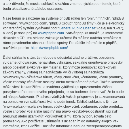
a to z dôvodu, že musíte súhlasiť s každou zmenou týchto podmienok, ktoré
budú aktualizované a/alebo upravené.
Naše fórum je založené na systéme phpBB (ďalej len “oni”, “im”, “ich”, “phpBB
software”, “www.phpbb.com”, “phpBB Group”, “phpBB tímy”), čo je elektronický
konferenčný systém vydávaný pod “
General Public License
” (ďalej len “GPL”),
a ktorý je dostupný na
www.phpbb.com
. Softvér phpBB umožňuje internetové
diskusie a GPL mu striktne zakazuje určovať čo môžme a/alebo nemôžme v
rámci povoleného obsahu a/alebo správy. Pre ďalšie informácie o phpBB,
navštívte, prosím:
https://www.phpbb.com/
.
Ďalej súhlasíte s tým, že nebudete odosielať žiadne urážlivé, obscénne,
vulgárne, ohováracie, nenávistné, výhražné, sexuálne orientované príspevky
alebo posielať akýkoľvek iný materiál, ktorý môže porušovať ktorékoľvek
zákony krajiny, v ktorej sa nachádzate Vy, či v ktorej sa nachádza
“www.vcely.sk - včelárske fórum, včely, chov včiel, včelárenie, včelie produkty,
včelie choroby, včelárske rastliny” alebo medzinárodné právo. Takéto konanie
môže viesť k okamžitému a trvalému vylúčeniu, s upozornením Vášho
poskytovateľa internetového pripojenia, ak sa budeme domnievať, že to bude
od nás požadované. IP adresa všetkých Vašich príspevkov je zaznamenávaná
na pomoc vo vymožiteľnosti týchto podmienok. Taktiež súhlasíte s tým, že
“www.vcely.sk - včelárske fórum, včely, chov včiel, včelárenie, včelie produkty,
včelie choroby, včelárske rastliny” má právo kedykoľvek odstrániť, upraviť,
presunúť alebo uzamknúť ktorúkoľvek tému, ktorá by porušovala tieto
podmienky. Ako používateľ, súhlasíte s ukladaním do databázy akejkoľvek
informácie, ktorú vložíte. Hoci táto informácia nebude zverejnená/poskytnutá