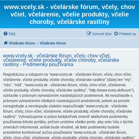
www.vcely.sk - včelárske fórum, včely, chov
včiel, včelárenie, včelie produkty, včelie
choroby, včelárske rastliny
FAQ
Vytvoriť účet
Prihlásiť sa
Včelárske fórum
Včelárske fórum
www.vcely.sk - včelárske fórum, včely, chov včiel,
včelárenie, včelie produkty, včelie choroby, včelárske
rastliny - Podmienky používania
Registráciou a vstupom na “www.vcely.sk - včelárske fórum, včely, chov včiel,
včelárenie, včelie produkty, včelie choroby, včelárske rastliny” (ďalej len “my”,
“nás”, “náš”, “www.vcely.sk - včelárske fórum, včely, chov včiel, včelárenie,
včelie produkty, včelie choroby, včelárske rastliny”, “http://www.vcely.sk/forum”),
súhlasíte s právnym vymedzením nasledujúcich podmienok. Ak nesúhlasíte s
právnym vymedzením všetkých nasledujúcich podmienok, potom sa prosím
neregistrujte a nevstupujte a/alebo nepoužívajte “www.vcely.sk - včelárske
fórum, včely, chov včiel, včelárenie, včelie produkty, včelie choroby, včelárske
rastliny”. Vyhradzujeme si právo kedykoľvek zmeniť akékoľvek podmienky
používania tohoto portálu, pričom urobíme všetko preto, aby sme Vás o týchto
zmenách informovali, avšak bude vhodné, ak tieto podmienky budete
pravidelne kontrolovať počas používania “www.vcely.sk - včelárske fórum,
včely, chov včiel, včelárenie, včelie produkty, včelie choroby, včelárske rastliny”