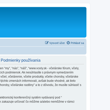
Vytvoriť účet
Prihlásiť sa
y - Podmienky používania
en “my”, “nás”, “náš”, “www.vcely.sk - včelárske fórum, včely,
dujúcich podmienok. Ak nesúhlasíte s právnym vymedzením
iel, včelárenie, včelie produkty, včelie choroby, včelárske
týchto zmenách informovali, avšak bude vhodné, ak tieto
oroby, včelárske rastliny” a to z dôvodu, že musíte súhlasiť s
elektronický konferenčný systém vydávaný pod “
tne zakazuje určovať čo môžme a/alebo nemôžme v rámci