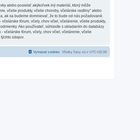
vky alebo posielať akýkoľvek iný materiál, ktorý môže
ie, včelie produkty, včelie choroby, včelárske rastliny” alebo
nia, ak sa budeme domnievať, že to bude od nás požadované.
čelárske fórum, včely, chov včiel, včelárenie, včelie produkty,
 podmienky. Ako používateľ, súhlasíte s ukladaním do databázy
 včelárske fórum, včely, chov včiel, včelárenie, včelie
 týchto údajov.
Vymazať cookies
Všetky časy sú v
UTC+02:00