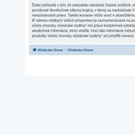
Ďalej súhlasíte s tým, že nebudete odosielať žiadne urážlivé, 
porušovať ktorékoľvek zákony krajiny, v ktorej sa nachádzate Vy,
medzinárodné právo. Takéto konanie môže viesť k okamžitému 
IP adresa všetkých Vašich príspevkov je zaznamenávaná na pomoc
včelie choroby, včelárske rastliny” má právo kedykoľvek odstrá
akejkoľvek informácie, ktorú vložíte. Hoci táto informácia nebud
produkty, včelie choroby, včelárske rastliny” ani phpBB nenesú
Včelárske fórum
Včelárske fórum