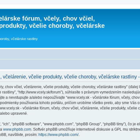
lárske fórum, včely, chov včiel,
 produkty, včelie choroby, včelárske
horoby, včelárske rastliny
, včelárenie, včelie produkty, včelie choroby, včelárske rastlin
 chov včiel, včelárenie, včelie produkty, včelie choroby, včelárske rastliny” (ďalej l
rske rastliny”, “http://www.vcely.sk/forum”), súhlasíte s právnym vymedzením nasle
 a nevstupujte a/alebo nepoužívajte “www.vcely.sk - včelárske fórum, včely, chov vč
podmienky používania tohoto portálu, pričom urobíme všetko preto, aby sme Vás o 
cely.sk - včelárske fórum, včely, chov včiel, včelárenie, včelie produkty, včelie ch
/alebo upravené.
”, “ich”, “phpBB software”, “www.phpbb.com”, “phpBB Group”, “phpBB tímy”), čo je 
na
www.phpbb.com
. Softvér phpBB umožňuje internetové diskusie a GPL mu strik
BB, navštívte, prosím:
https://www.phpbb.com/
.