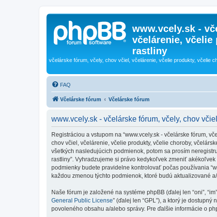
www.vcely.sk - vče
včelárenie, včelie
rastliny
včelárske fórum, včely, chov včiel, včelárenie, včelie produkty, včelie c
FAQ
Včelárske fórum
Včelárske fórum
www.vcely.sk - včelárske fórum, včely, chov včiel
Registráciou a vstupom na “www.vcely.sk - včelárske fórum, včely,
chov včiel, včelárenie, včelie produkty, včelie choroby, včelá
všetkých nasledujúcich podmienok, potom sa prosím neregistrujte
rastliny”. Vyhradzujeme si právo kedykoľvek zmeniť akékoľvek 
podmienky budete pravidelne kontrolovať počas používania “www.v
každou zmenou týchto podmienok, ktoré budú aktualizované a
Naše fórum je založené na systéme phpBB (ďalej len “oni”, “im
General Public License
” (ďalej len “GPL”), a ktorý je dostupný 
povoleného obsahu a/alebo správy. Pre ďalšie informácie o php