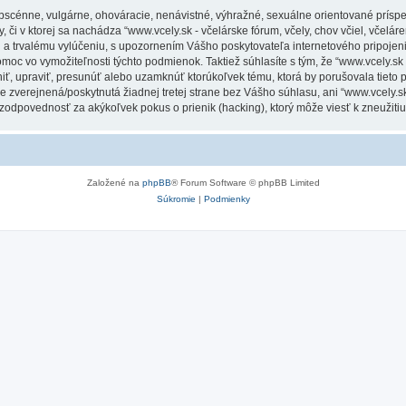
obscénne, vulgárne, ohováracie, nenávistné, výhražné, sexuálne orientované príspe
 či v ktorej sa nachádza “www.vcely.sk - včelárske fórum, včely, chov včiel, včeláren
a trvalému vylúčeniu, s upozornením Vášho poskytovateľa internetového pripoje
 vo vymožiteľnosti týchto podmienok. Taktiež súhlasíte s tým, že “www.vcely.sk - v
niť, upraviť, presunúť alebo uzamknúť ktorúkoľvek tému, ktorá by porušovala tieto
e zverejnená/poskytnutá žiadnej tretej strane bez Vášho súhlasu, ani “www.vcely.sk -
 zodpovednosť za akýkoľvek pokus o prienik (hacking), ktorý môže viesť k zneužitiu
Založené na
phpBB
® Forum Software © phpBB Limited
Súkromie
|
Podmienky