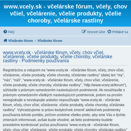
www.vcely.sk - včelárske fórum, včely, chov
včiel, včelárenie, včelie produkty, včelie
choroby, včelárske rastliny
FAQ
Vytvoriť účet
Prihlásiť sa
Včelárske fórum
Včelárske fórum
www.vcely.sk - včelárske fórum, včely, chov včiel,
včelárenie, včelie produkty, včelie choroby, včelárske
rastliny - Podmienky používania
Registráciou a vstupom na “www.vcely.sk - včelárske fórum, včely, chov včiel,
včelárenie, včelie produkty, včelie choroby, včelárske rastliny” (ďalej len “my”,
“nás”, “náš”, “www.vcely.sk - včelárske fórum, včely, chov včiel, včelárenie,
včelie produkty, včelie choroby, včelárske rastliny”, “http://www.vcely.sk/forum”),
súhlasíte s právnym vymedzením nasledujúcich podmienok. Ak nesúhlasíte s
právnym vymedzením všetkých nasledujúcich podmienok, potom sa prosím
neregistrujte a nevstupujte a/alebo nepoužívajte “www.vcely.sk - včelárske
fórum, včely, chov včiel, včelárenie, včelie produkty, včelie choroby, včelárske
rastliny”. Vyhradzujeme si právo kedykoľvek zmeniť akékoľvek podmienky
používania tohoto portálu, pričom urobíme všetko preto, aby sme Vás o týchto
zmenách informovali, avšak bude vhodné, ak tieto podmienky budete
pravidelne kontrolovať počas používania “www.vcely.sk - včelárske fórum,
včely, chov včiel, včelárenie, včelie produkty, včelie choroby, včelárske rastliny”