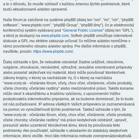
a to z dôvodu, že musíte súhlasiť s každou zmenou týchto podmienok, ktoré
budú aktualizované a/alebo upravené.
Naše fórum je založené na systéme phpBB (ďalej len “oni”, “im”, “ich”, “phpBB
software”, “www.phpbb.com”, “phpBB Group”, “phpBB tímy”), čo je elektronický
konferenčný systém vydávaný pod “
General Public License
” (ďalej len “GPL”),
a ktorý je dostupný na
www.phpbb.com
. Softvér phpBB umožňuje internetové
diskusie a GPL mu striktne zakazuje určovať čo môžme a/alebo nemôžme v
rámci povoleného obsahu a/alebo správy. Pre ďalšie informácie o phpBB,
navštívte, prosím:
https://www.phpbb.com/
.
Ďalej súhlasíte s tým, že nebudete odosielať žiadne urážlivé, obscénne,
vulgárne, ohováracie, nenávistné, výhražné, sexuálne orientované príspevky
alebo posielať akýkoľvek iný materiál, ktorý môže porušovať ktorékoľvek
zákony krajiny, v ktorej sa nachádzate Vy, či v ktorej sa nachádza
“www.vcely.sk - včelárske fórum, včely, chov včiel, včelárenie, včelie produkty,
včelie choroby, včelárske rastliny” alebo medzinárodné právo. Takéto konanie
môže viesť k okamžitému a trvalému vylúčeniu, s upozornením Vášho
poskytovateľa internetového pripojenia, ak sa budeme domnievať, že to bude
od nás požadované. IP adresa všetkých Vašich príspevkov je zaznamenávaná
na pomoc vo vymožiteľnosti týchto podmienok. Taktiež súhlasíte s tým, že
“www.vcely.sk - včelárske fórum, včely, chov včiel, včelárenie, včelie produkty,
včelie choroby, včelárske rastliny” má právo kedykoľvek odstrániť, upraviť,
presunúť alebo uzamknúť ktorúkoľvek tému, ktorá by porušovala tieto
podmienky. Ako používateľ, súhlasíte s ukladaním do databázy akejkoľvek
informácie, ktorú vložíte. Hoci táto informácia nebude zverejnená/poskytnutá