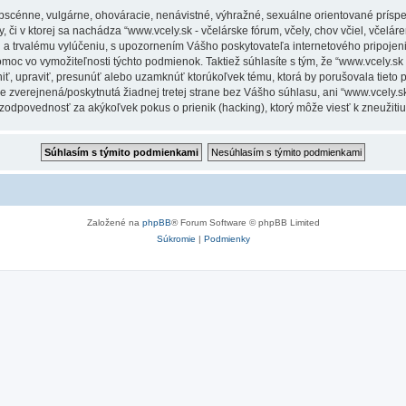
obscénne, vulgárne, ohováracie, nenávistné, výhražné, sexuálne orientované príspe
 či v ktorej sa nachádza “www.vcely.sk - včelárske fórum, včely, chov včiel, včeláren
a trvalému vylúčeniu, s upozornením Vášho poskytovateľa internetového pripoje
 vo vymožiteľnosti týchto podmienok. Taktiež súhlasíte s tým, že “www.vcely.sk - v
niť, upraviť, presunúť alebo uzamknúť ktorúkoľvek tému, ktorá by porušovala tieto
e zverejnená/poskytnutá žiadnej tretej strane bez Vášho súhlasu, ani “www.vcely.sk -
 zodpovednosť za akýkoľvek pokus o prienik (hacking), ktorý môže viesť k zneužitiu
Založené na
phpBB
® Forum Software © phpBB Limited
Súkromie
|
Podmienky