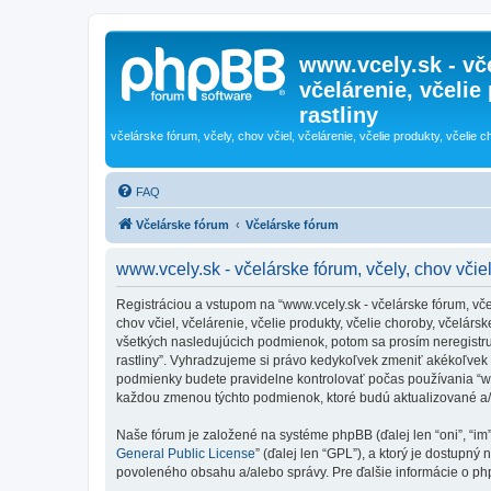
www.vcely.sk - vče
včelárenie, včelie
rastliny
včelárske fórum, včely, chov včiel, včelárenie, včelie produkty, včelie c
FAQ
Včelárske fórum
Včelárske fórum
www.vcely.sk - včelárske fórum, včely, chov včiel,
Registráciou a vstupom na “www.vcely.sk - včelárske fórum, včely,
chov včiel, včelárenie, včelie produkty, včelie choroby, včelá
všetkých nasledujúcich podmienok, potom sa prosím neregistrujte
rastliny”. Vyhradzujeme si právo kedykoľvek zmeniť akékoľvek 
podmienky budete pravidelne kontrolovať počas používania “www.v
každou zmenou týchto podmienok, ktoré budú aktualizované a
Naše fórum je založené na systéme phpBB (ďalej len “oni”, “im
General Public License
” (ďalej len “GPL”), a ktorý je dostupný 
povoleného obsahu a/alebo správy. Pre ďalšie informácie o php