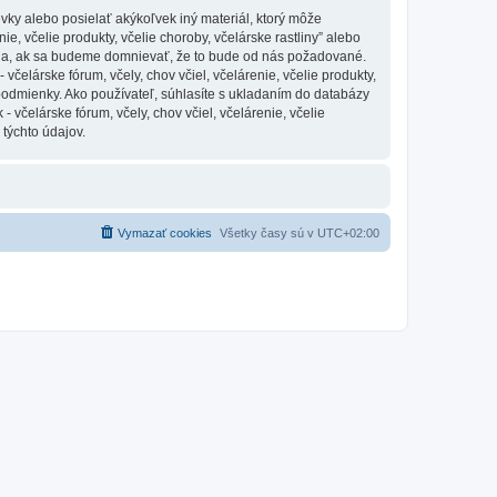
vky alebo posielať akýkoľvek iný materiál, ktorý môže
ie, včelie produkty, včelie choroby, včelárske rastliny” alebo
nia, ak sa budeme domnievať, že to bude od nás požadované.
čelárske fórum, včely, chov včiel, včelárenie, včelie produkty,
 podmienky. Ako používateľ, súhlasíte s ukladaním do databázy
 včelárske fórum, včely, chov včiel, včelárenie, včelie
 týchto údajov.
Vymazať cookies
Všetky časy sú v
UTC+02:00