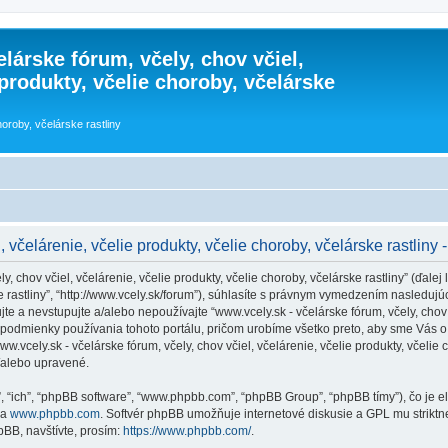
lárske fórum, včely, chov včiel,
 produkty, včelie choroby, včelárske
horoby, včelárske rastliny
 včelárenie, včelie produkty, včelie choroby, včelárske rastliny 
 chov včiel, včelárenie, včelie produkty, včelie choroby, včelárske rastliny” (ďalej l
rske rastliny”, “http://www.vcely.sk/forum”), súhlasíte s právnym vymedzením nasle
 a nevstupujte a/alebo nepoužívajte “www.vcely.sk - včelárske fórum, včely, chov vč
podmienky používania tohoto portálu, pričom urobíme všetko preto, aby sme Vás o 
cely.sk - včelárske fórum, včely, chov včiel, včelárenie, včelie produkty, včelie ch
/alebo upravené.
”, “ich”, “phpBB software”, “www.phpbb.com”, “phpBB Group”, “phpBB tímy”), čo je 
na
www.phpbb.com
. Softvér phpBB umožňuje internetové diskusie a GPL mu strik
BB, navštívte, prosím:
https://www.phpbb.com/
.