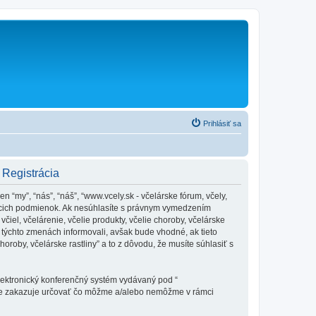
Prihlásiť sa
- Registrácia
en “my”, “nás”, “náš”, “www.vcely.sk - včelárske fórum, včely,
dujúcich podmienok. Ak nesúhlasíte s právnym vymedzením
iel, včelárenie, včelie produkty, včelie choroby, včelárske
týchto zmenách informovali, avšak bude vhodné, ak tieto
oroby, včelárske rastliny” a to z dôvodu, že musíte súhlasiť s
elektronický konferenčný systém vydávaný pod “
tne zakazuje určovať čo môžme a/alebo nemôžme v rámci