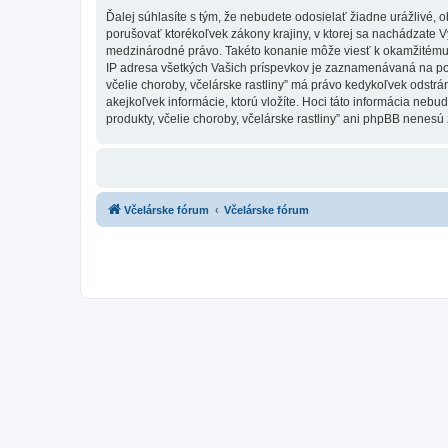
Ďalej súhlasíte s tým, že nebudete odosielať žiadne urážlivé, 
porušovať ktorékoľvek zákony krajiny, v ktorej sa nachádzate Vy,
medzinárodné právo. Takéto konanie môže viesť k okamžitému 
IP adresa všetkých Vašich príspevkov je zaznamenávaná na pomoc
včelie choroby, včelárske rastliny” má právo kedykoľvek odstrá
akejkoľvek informácie, ktorú vložíte. Hoci táto informácia nebud
produkty, včelie choroby, včelárske rastliny” ani phpBB nenesú
Včelárske fórum
Včelárske fórum