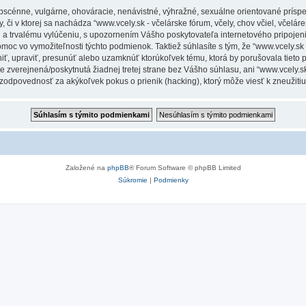
obscénne, vulgárne, ohováracie, nenávistné, výhražné, sexuálne orientované príspe
 či v ktorej sa nachádza “www.vcely.sk - včelárske fórum, včely, chov včiel, včeláren
a trvalému vylúčeniu, s upozornením Vášho poskytovateľa internetového pripoje
 vo vymožiteľnosti týchto podmienok. Taktiež súhlasíte s tým, že “www.vcely.sk - v
niť, upraviť, presunúť alebo uzamknúť ktorúkoľvek tému, ktorá by porušovala tieto
e zverejnená/poskytnutá žiadnej tretej strane bez Vášho súhlasu, ani “www.vcely.sk -
 zodpovednosť za akýkoľvek pokus o prienik (hacking), ktorý môže viesť k zneužitiu
Založené na
phpBB
® Forum Software © phpBB Limited
Súkromie
|
Podmienky