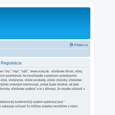
Prihlásiť sa
- Registrácia
en “my”, “nás”, “náš”, “www.vcely.sk - včelárske fórum, včely,
dujúcich podmienok. Ak nesúhlasíte s právnym vymedzením
iel, včelárenie, včelie produkty, včelie choroby, včelárske
týchto zmenách informovali, avšak bude vhodné, ak tieto
oroby, včelárske rastliny” a to z dôvodu, že musíte súhlasiť s
elektronický konferenčný systém vydávaný pod “
tne zakazuje určovať čo môžme a/alebo nemôžme v rámci