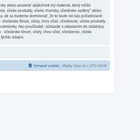
vky alebo posielať akýkoľvek iný materiál, ktorý môže
ie, včelie produkty, včelie choroby, včelárske rastliny” alebo
nia, ak sa budeme domnievať, že to bude od nás požadované.
čelárske fórum, včely, chov včiel, včelárenie, včelie produkty,
 podmienky. Ako používateľ, súhlasíte s ukladaním do databázy
 včelárske fórum, včely, chov včiel, včelárenie, včelie
 týchto údajov.
Vymazať cookies
Všetky časy sú v
UTC+02:00