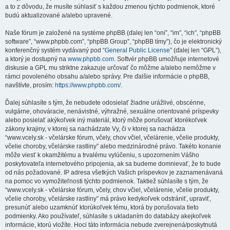
a to z dôvodu, že musíte súhlasiť s každou zmenou týchto podmienok, ktoré
budú aktualizované a/alebo upravené.
Naše fórum je založené na systéme phpBB (ďalej len “oni”, “im”, “ich”, “phpBB
software”, “www.phpbb.com”, “phpBB Group”, “phpBB tímy”), čo je elektronický
konferenčný systém vydávaný pod “
General Public License
” (ďalej len “GPL”),
a ktorý je dostupný na
www.phpbb.com
. Softvér phpBB umožňuje internetové
diskusie a GPL mu striktne zakazuje určovať čo môžme a/alebo nemôžme v
rámci povoleného obsahu a/alebo správy. Pre ďalšie informácie o phpBB,
navštívte, prosím:
https://www.phpbb.com/
.
Ďalej súhlasíte s tým, že nebudete odosielať žiadne urážlivé, obscénne,
vulgárne, ohováracie, nenávistné, výhražné, sexuálne orientované príspevky
alebo posielať akýkoľvek iný materiál, ktorý môže porušovať ktorékoľvek
zákony krajiny, v ktorej sa nachádzate Vy, či v ktorej sa nachádza
“www.vcely.sk - včelárske fórum, včely, chov včiel, včelárenie, včelie produkty,
včelie choroby, včelárske rastliny” alebo medzinárodné právo. Takéto konanie
môže viesť k okamžitému a trvalému vylúčeniu, s upozornením Vášho
poskytovateľa internetového pripojenia, ak sa budeme domnievať, že to bude
od nás požadované. IP adresa všetkých Vašich príspevkov je zaznamenávaná
na pomoc vo vymožiteľnosti týchto podmienok. Taktiež súhlasíte s tým, že
“www.vcely.sk - včelárske fórum, včely, chov včiel, včelárenie, včelie produkty,
včelie choroby, včelárske rastliny” má právo kedykoľvek odstrániť, upraviť,
presunúť alebo uzamknúť ktorúkoľvek tému, ktorá by porušovala tieto
podmienky. Ako používateľ, súhlasíte s ukladaním do databázy akejkoľvek
informácie, ktorú vložíte. Hoci táto informácia nebude zverejnená/poskytnutá