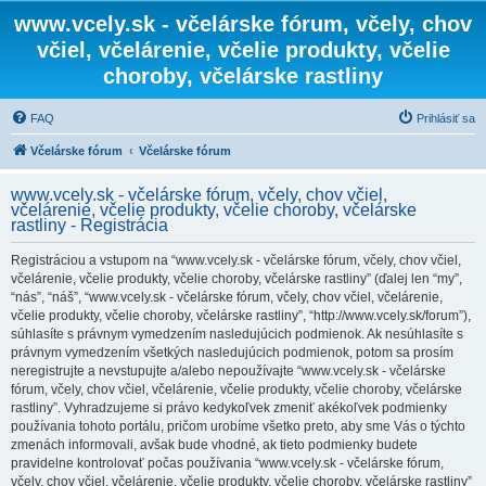
www.vcely.sk - včelárske fórum, včely, chov
včiel, včelárenie, včelie produkty, včelie
choroby, včelárske rastliny
FAQ
Prihlásiť sa
Včelárske fórum
Včelárske fórum
www.vcely.sk - včelárske fórum, včely, chov včiel,
včelárenie, včelie produkty, včelie choroby, včelárske
rastliny - Registrácia
Registráciou a vstupom na “www.vcely.sk - včelárske fórum, včely, chov včiel,
včelárenie, včelie produkty, včelie choroby, včelárske rastliny” (ďalej len “my”,
“nás”, “náš”, “www.vcely.sk - včelárske fórum, včely, chov včiel, včelárenie,
včelie produkty, včelie choroby, včelárske rastliny”, “http://www.vcely.sk/forum”),
súhlasíte s právnym vymedzením nasledujúcich podmienok. Ak nesúhlasíte s
právnym vymedzením všetkých nasledujúcich podmienok, potom sa prosím
neregistrujte a nevstupujte a/alebo nepoužívajte “www.vcely.sk - včelárske
fórum, včely, chov včiel, včelárenie, včelie produkty, včelie choroby, včelárske
rastliny”. Vyhradzujeme si právo kedykoľvek zmeniť akékoľvek podmienky
používania tohoto portálu, pričom urobíme všetko preto, aby sme Vás o týchto
zmenách informovali, avšak bude vhodné, ak tieto podmienky budete
pravidelne kontrolovať počas používania “www.vcely.sk - včelárske fórum,
včely, chov včiel, včelárenie, včelie produkty, včelie choroby, včelárske rastliny”