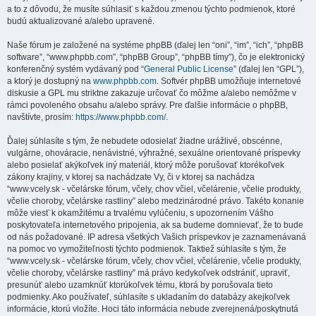
a to z dôvodu, že musíte súhlasiť s každou zmenou týchto podmienok, ktoré
budú aktualizované a/alebo upravené.
Naše fórum je založené na systéme phpBB (ďalej len “oni”, “im”, “ich”, “phpBB
software”, “www.phpbb.com”, “phpBB Group”, “phpBB tímy”), čo je elektronický
konferenčný systém vydávaný pod “
General Public License
” (ďalej len “GPL”),
a ktorý je dostupný na
www.phpbb.com
. Softvér phpBB umožňuje internetové
diskusie a GPL mu striktne zakazuje určovať čo môžme a/alebo nemôžme v
rámci povoleného obsahu a/alebo správy. Pre ďalšie informácie o phpBB,
navštívte, prosím:
https://www.phpbb.com/
.
Ďalej súhlasíte s tým, že nebudete odosielať žiadne urážlivé, obscénne,
vulgárne, ohováracie, nenávistné, výhražné, sexuálne orientované príspevky
alebo posielať akýkoľvek iný materiál, ktorý môže porušovať ktorékoľvek
zákony krajiny, v ktorej sa nachádzate Vy, či v ktorej sa nachádza
“www.vcely.sk - včelárske fórum, včely, chov včiel, včelárenie, včelie produkty,
včelie choroby, včelárske rastliny” alebo medzinárodné právo. Takéto konanie
môže viesť k okamžitému a trvalému vylúčeniu, s upozornením Vášho
poskytovateľa internetového pripojenia, ak sa budeme domnievať, že to bude
od nás požadované. IP adresa všetkých Vašich príspevkov je zaznamenávaná
na pomoc vo vymožiteľnosti týchto podmienok. Taktiež súhlasíte s tým, že
“www.vcely.sk - včelárske fórum, včely, chov včiel, včelárenie, včelie produkty,
včelie choroby, včelárske rastliny” má právo kedykoľvek odstrániť, upraviť,
presunúť alebo uzamknúť ktorúkoľvek tému, ktorá by porušovala tieto
podmienky. Ako používateľ, súhlasíte s ukladaním do databázy akejkoľvek
informácie, ktorú vložíte. Hoci táto informácia nebude zverejnená/poskytnutá