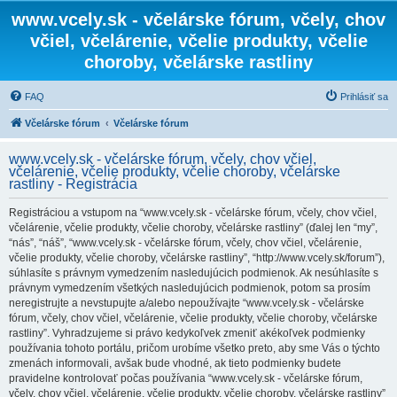
www.vcely.sk - včelárske fórum, včely, chov
včiel, včelárenie, včelie produkty, včelie
choroby, včelárske rastliny
FAQ
Prihlásiť sa
Včelárske fórum
Včelárske fórum
www.vcely.sk - včelárske fórum, včely, chov včiel,
včelárenie, včelie produkty, včelie choroby, včelárske
rastliny - Registrácia
Registráciou a vstupom na “www.vcely.sk - včelárske fórum, včely, chov včiel,
včelárenie, včelie produkty, včelie choroby, včelárske rastliny” (ďalej len “my”,
“nás”, “náš”, “www.vcely.sk - včelárske fórum, včely, chov včiel, včelárenie,
včelie produkty, včelie choroby, včelárske rastliny”, “http://www.vcely.sk/forum”),
súhlasíte s právnym vymedzením nasledujúcich podmienok. Ak nesúhlasíte s
právnym vymedzením všetkých nasledujúcich podmienok, potom sa prosím
neregistrujte a nevstupujte a/alebo nepoužívajte “www.vcely.sk - včelárske
fórum, včely, chov včiel, včelárenie, včelie produkty, včelie choroby, včelárske
rastliny”. Vyhradzujeme si právo kedykoľvek zmeniť akékoľvek podmienky
používania tohoto portálu, pričom urobíme všetko preto, aby sme Vás o týchto
zmenách informovali, avšak bude vhodné, ak tieto podmienky budete
pravidelne kontrolovať počas používania “www.vcely.sk - včelárske fórum,
včely, chov včiel, včelárenie, včelie produkty, včelie choroby, včelárske rastliny”