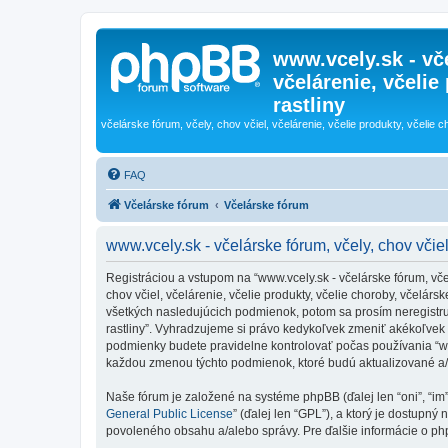
www.vcely.sk - vče
včelárenie, včelie
rastliny
včelárske fórum, včely, chov včiel, včelárenie, včelie produkty, včelie c
FAQ
Včelárske fórum
Včelárske fórum
www.vcely.sk - včelárske fórum, včely, chov včiel,
Registráciou a vstupom na “www.vcely.sk - včelárske fórum, včely,
chov včiel, včelárenie, včelie produkty, včelie choroby, včelá
všetkých nasledujúcich podmienok, potom sa prosím neregistrujte
rastliny”. Vyhradzujeme si právo kedykoľvek zmeniť akékoľvek 
podmienky budete pravidelne kontrolovať počas používania “www.v
každou zmenou týchto podmienok, ktoré budú aktualizované a
Naše fórum je založené na systéme phpBB (ďalej len “oni”, “im
General Public License
” (ďalej len “GPL”), a ktorý je dostupný 
povoleného obsahu a/alebo správy. Pre ďalšie informácie o php