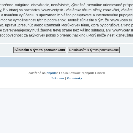
obscénne, vulgárne, ohováracie, nenávistné, výhražné, sexuálne orientované príspe
 či v ktorej sa nachádza “www.vcely.sk - včelárske fórum, včely, chov včiel, včeláren
a trvalému vylúčeniu, s upozornením Vášho poskytovateľa internetového pripoje
 vo vymožiteľnosti týchto podmienok. Taktiež súhlasíte s tým, že “www.vcely.sk - v
niť, upraviť, presunúť alebo uzamknúť ktorúkoľvek tému, ktorá by porušovala tieto
e zverejnená/poskytnutá žiadnej tretej strane bez Vášho súhlasu, ani “www.vcely.sk -
 zodpovednosť za akýkoľvek pokus o prienik (hacking), ktorý môže viesť k zneužitiu
Založené na
phpBB
® Forum Software © phpBB Limited
Súkromie
|
Podmienky