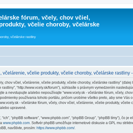
lárske fórum, včely, chov včiel,
 produkty, včelie choroby, včelárske
horoby, včelárske rastliny
 včelárenie, včelie produkty, včelie choroby, včelárske rastliny 
 chov včiel, včelárenie, včelie produkty, včelie choroby, včelárske rastliny” (ďalej l
rske rastliny”, “http://www.vcely.sk/forum”), súhlasíte s právnym vymedzením nasle
 a nevstupujte a/alebo nepoužívajte “www.vcely.sk - včelárske fórum, včely, chov vč
podmienky používania tohoto portálu, pričom urobíme všetko preto, aby sme Vás o 
cely.sk - včelárske fórum, včely, chov včiel, včelárenie, včelie produkty, včelie ch
/alebo upravené.
”, “ich”, “phpBB software”, “www.phpbb.com”, “phpBB Group”, “phpBB tímy”), čo je 
na
www.phpbb.com
. Softvér phpBB umožňuje internetové diskusie a GPL mu strik
BB, navštívte, prosím:
https://www.phpbb.com/
.