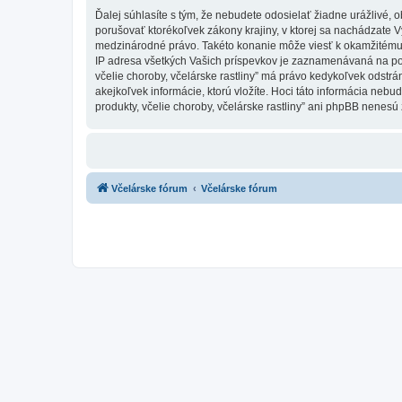
Ďalej súhlasíte s tým, že nebudete odosielať žiadne urážlivé, 
porušovať ktorékoľvek zákony krajiny, v ktorej sa nachádzate Vy,
medzinárodné právo. Takéto konanie môže viesť k okamžitému 
IP adresa všetkých Vašich príspevkov je zaznamenávaná na pomoc
včelie choroby, včelárske rastliny” má právo kedykoľvek odstrá
akejkoľvek informácie, ktorú vložíte. Hoci táto informácia nebud
produkty, včelie choroby, včelárske rastliny” ani phpBB nenesú
Včelárske fórum
Včelárske fórum