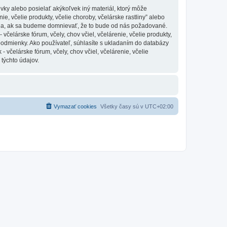
vky alebo posielať akýkoľvek iný materiál, ktorý môže
ie, včelie produkty, včelie choroby, včelárske rastliny” alebo
nia, ak sa budeme domnievať, že to bude od nás požadované.
čelárske fórum, včely, chov včiel, včelárenie, včelie produkty,
 podmienky. Ako používateľ, súhlasíte s ukladaním do databázy
 včelárske fórum, včely, chov včiel, včelárenie, včelie
 týchto údajov.
Vymazať cookies
Všetky časy sú v
UTC+02:00