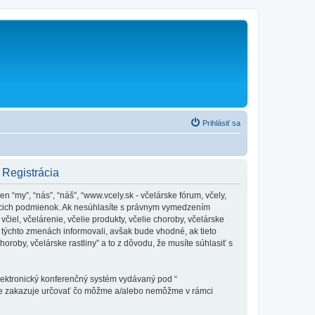
Prihlásiť sa
- Registrácia
en “my”, “nás”, “náš”, “www.vcely.sk - včelárske fórum, včely,
dujúcich podmienok. Ak nesúhlasíte s právnym vymedzením
iel, včelárenie, včelie produkty, včelie choroby, včelárske
týchto zmenách informovali, avšak bude vhodné, ak tieto
oroby, včelárske rastliny” a to z dôvodu, že musíte súhlasiť s
elektronický konferenčný systém vydávaný pod “
tne zakazuje určovať čo môžme a/alebo nemôžme v rámci