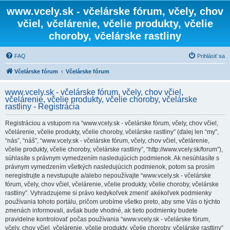
www.vcely.sk - včelárske fórum, včely, chov
včiel, včelárenie, včelie produkty, včelie
choroby, včelárske rastliny
FAQ
Prihlásiť sa
Včelárske fórum
Včelárske fórum
www.vcely.sk - včelárske fórum, včely, chov včiel,
včelárenie, včelie produkty, včelie choroby, včelárske
rastliny - Registrácia
Registráciou a vstupom na “www.vcely.sk - včelárske fórum, včely, chov včiel,
včelárenie, včelie produkty, včelie choroby, včelárske rastliny” (ďalej len “my”,
“nás”, “náš”, “www.vcely.sk - včelárske fórum, včely, chov včiel, včelárenie,
včelie produkty, včelie choroby, včelárske rastliny”, “http://www.vcely.sk/forum”),
súhlasíte s právnym vymedzením nasledujúcich podmienok. Ak nesúhlasíte s
právnym vymedzením všetkých nasledujúcich podmienok, potom sa prosím
neregistrujte a nevstupujte a/alebo nepoužívajte “www.vcely.sk - včelárske
fórum, včely, chov včiel, včelárenie, včelie produkty, včelie choroby, včelárske
rastliny”. Vyhradzujeme si právo kedykoľvek zmeniť akékoľvek podmienky
používania tohoto portálu, pričom urobíme všetko preto, aby sme Vás o týchto
zmenách informovali, avšak bude vhodné, ak tieto podmienky budete
pravidelne kontrolovať počas používania “www.vcely.sk - včelárske fórum,
včely, chov včiel, včelárenie, včelie produkty, včelie choroby, včelárske rastliny”