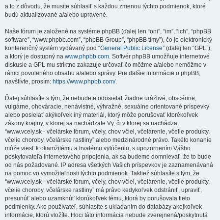
a to z dôvodu, že musíte súhlasiť s každou zmenou týchto podmienok, ktoré
budú aktualizované a/alebo upravené.
Naše fórum je založené na systéme phpBB (ďalej len “oni”, “im”, “ich”, “phpBB
software”, “www.phpbb.com”, “phpBB Group”, “phpBB tímy”), čo je elektronický
konferenčný systém vydávaný pod “
General Public License
” (ďalej len “GPL”),
a ktorý je dostupný na
www.phpbb.com
. Softvér phpBB umožňuje internetové
diskusie a GPL mu striktne zakazuje určovať čo môžme a/alebo nemôžme v
rámci povoleného obsahu a/alebo správy. Pre ďalšie informácie o phpBB,
navštívte, prosím:
https://www.phpbb.com/
.
Ďalej súhlasíte s tým, že nebudete odosielať žiadne urážlivé, obscénne,
vulgárne, ohováracie, nenávistné, výhražné, sexuálne orientované príspevky
alebo posielať akýkoľvek iný materiál, ktorý môže porušovať ktorékoľvek
zákony krajiny, v ktorej sa nachádzate Vy, či v ktorej sa nachádza
“www.vcely.sk - včelárske fórum, včely, chov včiel, včelárenie, včelie produkty,
včelie choroby, včelárske rastliny” alebo medzinárodné právo. Takéto konanie
môže viesť k okamžitému a trvalému vylúčeniu, s upozornením Vášho
poskytovateľa internetového pripojenia, ak sa budeme domnievať, že to bude
od nás požadované. IP adresa všetkých Vašich príspevkov je zaznamenávaná
na pomoc vo vymožiteľnosti týchto podmienok. Taktiež súhlasíte s tým, že
“www.vcely.sk - včelárske fórum, včely, chov včiel, včelárenie, včelie produkty,
včelie choroby, včelárske rastliny” má právo kedykoľvek odstrániť, upraviť,
presunúť alebo uzamknúť ktorúkoľvek tému, ktorá by porušovala tieto
podmienky. Ako používateľ, súhlasíte s ukladaním do databázy akejkoľvek
informácie, ktorú vložíte. Hoci táto informácia nebude zverejnená/poskytnutá