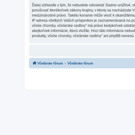
Ďalej súhlasíte s tým, že nebudete odosielať žiadne urážlivé, 
porušovať ktorékoľvek zákony krajiny, v ktorej sa nachádzate Vy,
medzinárodné právo. Takéto konanie môže viesť k okamžitému 
IP adresa všetkých Vašich príspevkov je zaznamenávaná na pomoc
včelie choroby, včelárske rastliny” má právo kedykoľvek odstrá
akejkoľvek informácie, ktorú vložíte. Hoci táto informácia nebud
produkty, včelie choroby, včelárske rastliny” ani phpBB nenesú
Včelárske fórum
Včelárske fórum