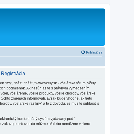
Prihlásiť sa
- Registrácia
en “my”, “nás”, “náš”, “www.vcely.sk - včelárske fórum, včely,
dujúcich podmienok. Ak nesúhlasíte s právnym vymedzením
iel, včelárenie, včelie produkty, včelie choroby, včelárske
týchto zmenách informovali, avšak bude vhodné, ak tieto
oroby, včelárske rastliny” a to z dôvodu, že musíte súhlasiť s
elektronický konferenčný systém vydávaný pod “
tne zakazuje určovať čo môžme a/alebo nemôžme v rámci