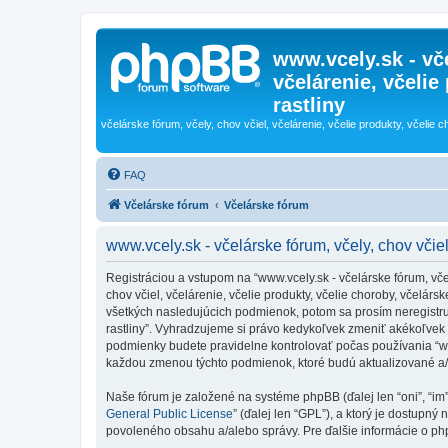
www.vcely.sk - vče
včelárenie, včelie
rastliny
včelárske fórum, včely, chov včiel, včelárenie, včelie produkty, včelie c
FAQ
Včelárske fórum
Včelárske fórum
www.vcely.sk - včelárske fórum, včely, chov včiel,
Registráciou a vstupom na “www.vcely.sk - včelárske fórum, včely,
chov včiel, včelárenie, včelie produkty, včelie choroby, včelá
všetkých nasledujúcich podmienok, potom sa prosím neregistrujte
rastliny”. Vyhradzujeme si právo kedykoľvek zmeniť akékoľvek 
podmienky budete pravidelne kontrolovať počas používania “www.v
každou zmenou týchto podmienok, ktoré budú aktualizované a
Naše fórum je založené na systéme phpBB (ďalej len “oni”, “im
General Public License
” (ďalej len “GPL”), a ktorý je dostupný 
povoleného obsahu a/alebo správy. Pre ďalšie informácie o php