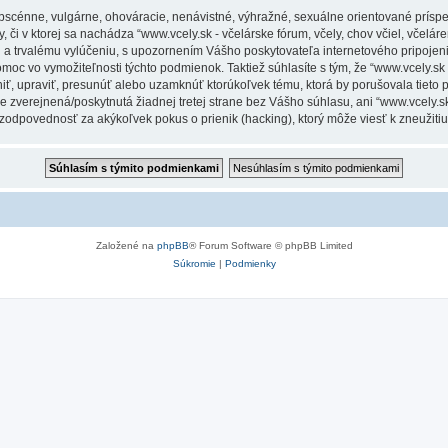
obscénne, vulgárne, ohováracie, nenávistné, výhražné, sexuálne orientované príspe
 či v ktorej sa nachádza “www.vcely.sk - včelárske fórum, včely, chov včiel, včeláren
a trvalému vylúčeniu, s upozornením Vášho poskytovateľa internetového pripoje
 vo vymožiteľnosti týchto podmienok. Taktiež súhlasíte s tým, že “www.vcely.sk - v
niť, upraviť, presunúť alebo uzamknúť ktorúkoľvek tému, ktorá by porušovala tieto
e zverejnená/poskytnutá žiadnej tretej strane bez Vášho súhlasu, ani “www.vcely.sk -
 zodpovednosť za akýkoľvek pokus o prienik (hacking), ktorý môže viesť k zneužitiu
Založené na
phpBB
® Forum Software © phpBB Limited
Súkromie
|
Podmienky