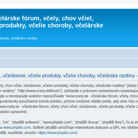
lárske fórum, včely, chov včiel,
 produkty, včelie choroby, včelárske
horoby, včelárske rastliny
 včelárenie, včelie produkty, včelie choroby, včelárske rastliny 
 chov včiel, včelárenie, včelie produkty, včelie choroby, včelárske rastliny” (ďalej l
rske rastliny”, “http://www.vcely.sk/forum”), súhlasíte s právnym vymedzením nasle
 a nevstupujte a/alebo nepoužívajte “www.vcely.sk - včelárske fórum, včely, chov vč
podmienky používania tohoto portálu, pričom urobíme všetko preto, aby sme Vás o 
cely.sk - včelárske fórum, včely, chov včiel, včelárenie, včelie produkty, včelie ch
/alebo upravené.
”, “ich”, “phpBB software”, “www.phpbb.com”, “phpBB Group”, “phpBB tímy”), čo je 
na
www.phpbb.com
. Softvér phpBB umožňuje internetové diskusie a GPL mu strik
BB, navštívte, prosím:
https://www.phpbb.com/
.