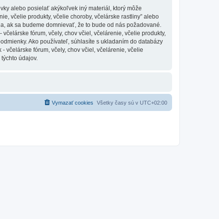
vky alebo posielať akýkoľvek iný materiál, ktorý môže
ie, včelie produkty, včelie choroby, včelárske rastliny” alebo
nia, ak sa budeme domnievať, že to bude od nás požadované.
čelárske fórum, včely, chov včiel, včelárenie, včelie produkty,
 podmienky. Ako používateľ, súhlasíte s ukladaním do databázy
 včelárske fórum, včely, chov včiel, včelárenie, včelie
 týchto údajov.
Vymazať cookies
Všetky časy sú v
UTC+02:00