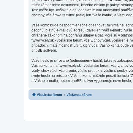
mimo rámec tohto dokumentu, ktorého cieľom je pokryť stránky
Toto môže byť, avšak nielen: odoslaním ako anonymný používateľ 
choroby, včelárske rastliny” (ďalej len “Vaše konto”) a Vami odo
Vaše konto bude bezpodmienečne obsahovať minimálne jednoznač
osobnú, platnú e-mailovú adresu (ďalej len “Váš e-mail”). Vaše ú
chránené zákonom na ochranu údajov a dát, ktoré sú v platnos
“www.vcely.sk - včelárske fórum, včely, chov včiel, včelárenie,
prípadoch, máte možnosť určiť, ktorý údaj Vášho konta bude v
phpBB softvéru.
Vaše heslo je šifrované (jednosmerný hash), takže je zabezpeč
Vášmu kontu na “www.vcely.sk - včelárske fórum, včely, chov včiel
včely, chov včiel, včelárenie, včelie produkty, včelie choroby,
svoje heslo na prístup k Vášmu kontu, môžete použiť funkciu 
a Vášho e-mailu, potom phpBB softvér vygeneruje nové heslo,
Včelárske fórum
Včelárske fórum