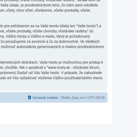
aše údaje, je prostredníctvom toho, čo nám sami odošlete.
 včely, chov včiel, včelárenie, včelie produkty, včelie
pre prihlásenie sa na Vaše konto (ďalej len “Vaše heslo”) a
e, včelie produkty, včelie choroby, včelárske rastliny” sú
na, Vášho hesla a Vášho e-mailu, ktorý je požadovaný
oho, čo považujeme za povinné a čo za dobrovoľné. Vo všetkých
iť možnosť automaticky generovaných e-mailov prostredníctvom
nternetových stránkach. Vaše heslo je možnosťou pre prístup k
m, chráňte. Nik v spojitosti s “www.vcely.sk - včelárske fórum,
tí oprávnený žiadať od Vás Vaše heslo. V prípade, že zabudnete
es bude od Vás vyžadovať vloženie Vášho používateľského mena
Vymazať cookies
Všetky časy sú v
UTC+02:00