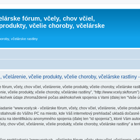
lárske fórum, včely, chov včiel,
 produkty, včelie choroby, včelárske
horoby, včelárske rastliny
, včelárenie, včelie produkty, včelie choroby, včelárske rastlin
órum, včely, chov včiel, včelárenie, včelie produkty, včelie choroby, včelárske rast
nie, včelie produkty, včelie choroby, včelárske rastliny”, “http://www.vcely.sk/forum”) 
koľvek údaje zhromaždené počas akéhokoľvek spojenia s Vami (ďalej len “Vaše úd
nie “www.vcely.sk - včelárske fórum, včely, chov včiel, včelárenie, včelie produkty
 sú stiahnuté do Vášho PC na miesto, kde Váš internetový prehliadač ukladá dočasn
máciu na identifikáciu anonymného spojenia (ďalej len “id spojenia”), ktoré Vám aut
ely, chov včiel, včelárenie, včelie produkty, včelie choroby, včelárske rastliny” a t
 prehliadania “www.vcely.sk - včelárske fórum, včely, chov včiel, včelárenie, včelie