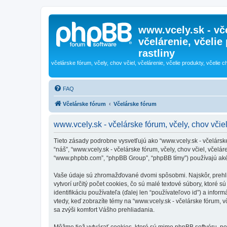
www.vcely.sk - vče
včelárenie, včelie
rastliny
včelárske fórum, včely, chov včiel, včelárenie, včelie produkty, včelie c
FAQ
Včelárske fórum
Včelárske fórum
www.vcely.sk - včelárske fórum, včely, chov včiel
Tieto zásady podrobne vysvetľujú ako “www.vcely.sk - včelárske f
“náš”, “www.vcely.sk - včelárske fórum, včely, chov včiel, včeláre
“www.phpbb.com”, “phpBB Group”, “phpBB tímy”) používajú aké
Vaše údaje sú zhromažďované dvomi spôsobmi. Najskôr, prehliada
vytvorí určitý počet cookies, čo sú malé textové súbory, ktoré
identifikáciu používateľa (ďalej len “používateľovo id”) a infor
vtedy, keď zobrazíte témy na “www.vcely.sk - včelárske fórum, vč
sa zvýši komfort Vášho prehliadania.
Môžme tiež vytvárať cookies, ktoré sú mimo phpBB softvéru, počas