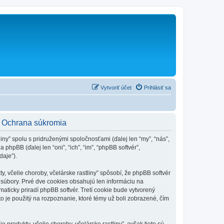
Vytvoriť účet
Prihlásiť sa
y - Ochrana súkromia
liny” spolu s pridruženými spoločnosťami (ďalej len “my”, “nás”,
a phpBB (ďalej len “oni”, “ich”, “im”, “phpBB softvér”,
aje”).
, včelie choroby, včelárske rastliny” spôsobí, že phpBB softvér
é súbory. Prvé dve cookies obsahujú len informáciu na
omaticky priradí phpBB softvér. Tretí cookie bude vytvorený
ento je použitý na rozpoznanie, ktoré témy už boli zobrazené, čím
 produkty, včelie choroby, včelárske rastliny”, avšak tieto sú