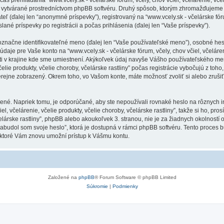
 vytvárané prostredníctvom phpBB softvéru. Druhý spôsob, ktorým zhromažďujeme V
(ďalej len “anonymné príspevky”), registrovaný na “www.vcely.sk - včelárske fórum,
slané príspevky po registrácii a počas prihlásenia (ďalej len “Vaše príspevky”).
ne identifikovateľné meno (ďalej len “Vaše používateľské meno”), osobné heslo 
daje pre Vaše konto na “www.vcely.sk - včelárske fórum, včely, chov včiel, včeláreni
ti v krajine kde sme umiestnení. Akýkoľvek údaj navyše Vášho používateľského me
 včelie produkty, včelie choroby, včelárske rastliny” počas registrácie vybočujú z t
erejne zobrazený. Okrem toho, vo Vašom konte, máte možnosť zvoliť si alebo zruš
ené. Napriek tomu, je odporúčané, aby ste nepoužívali rovnaké heslo na rôznych i
, včelárenie, včelie produkty, včelie choroby, včelárske rastliny”, takže si ho, prosí
 včelárske rastliny”, phpBB alebo akoukoľvek 3. stranou, nie je za žiadnych okolnos
“Zabudol som svoje heslo”, ktorá je dostupná v rámci phpBB softvéru. Tento proc
 ktoré Vám znovu umožní prístup k Vášmu kontu.
Založené na
phpBB
® Forum Software © phpBB Limited
Súkromie
|
Podmienky