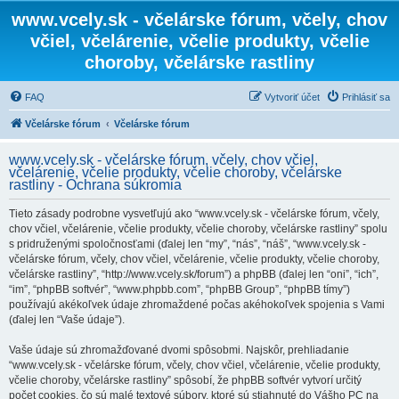
www.vcely.sk - včelárske fórum, včely, chov
včiel, včelárenie, včelie produkty, včelie
choroby, včelárske rastliny
FAQ
Vytvoriť účet
Prihlásiť sa
Včelárske fórum
Včelárske fórum
www.vcely.sk - včelárske fórum, včely, chov včiel,
včelárenie, včelie produkty, včelie choroby, včelárske
rastliny - Ochrana súkromia
Tieto zásady podrobne vysvetľujú ako “www.vcely.sk - včelárske fórum, včely,
chov včiel, včelárenie, včelie produkty, včelie choroby, včelárske rastliny” spolu
s pridruženými spoločnosťami (ďalej len “my”, “nás”, “náš”, “www.vcely.sk -
včelárske fórum, včely, chov včiel, včelárenie, včelie produkty, včelie choroby,
včelárske rastliny”, “http://www.vcely.sk/forum”) a phpBB (ďalej len “oni”, “ich”,
“im”, “phpBB softvér”, “www.phpbb.com”, “phpBB Group”, “phpBB tímy”)
používajú akékoľvek údaje zhromaždené počas akéhokoľvek spojenia s Vami
(ďalej len “Vaše údaje”).
Vaše údaje sú zhromažďované dvomi spôsobmi. Najskôr, prehliadanie
“www.vcely.sk - včelárske fórum, včely, chov včiel, včelárenie, včelie produkty,
včelie choroby, včelárske rastliny” spôsobí, že phpBB softvér vytvorí určitý
počet cookies, čo sú malé textové súbory, ktoré sú stiahnuté do Vášho PC na