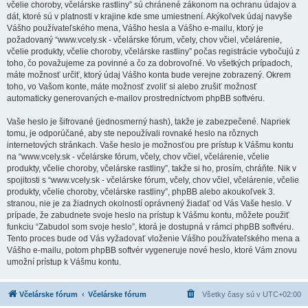
včelie choroby, včelárske rastliny” sú chránené zákonom na ochranu údajov a
dát, ktoré sú v platnosti v krajine kde sme umiestnení. Akýkoľvek údaj navyše
Vášho používateľského mena, Vášho hesla a Vášho e-mailu, ktorý je
požadovaný “www.vcely.sk - včelárske fórum, včely, chov včiel, včelárenie,
včelie produkty, včelie choroby, včelárske rastliny” počas registrácie vybočujú z
toho, čo považujeme za povinné a čo za dobrovoľné. Vo všetkých prípadoch,
máte možnosť určiť, ktorý údaj Vášho konta bude verejne zobrazený. Okrem
toho, vo Vašom konte, máte možnosť zvoliť si alebo zrušiť možnosť
automaticky generovaných e-mailov prostredníctvom phpBB softvéru.
Vaše heslo je šifrované (jednosmerný hash), takže je zabezpečené. Napriek
tomu, je odporúčané, aby ste nepoužívali rovnaké heslo na rôznych
internetových stránkach. Vaše heslo je možnosťou pre prístup k Vášmu kontu
na “www.vcely.sk - včelárske fórum, včely, chov včiel, včelárenie, včelie
produkty, včelie choroby, včelárske rastliny”, takže si ho, prosím, chráňte. Nik v
spojitosti s “www.vcely.sk - včelárske fórum, včely, chov včiel, včelárenie, včelie
produkty, včelie choroby, včelárske rastliny”, phpBB alebo akoukoľvek 3.
stranou, nie je za žiadnych okolností oprávnený žiadať od Vás Vaše heslo. V
prípade, že zabudnete svoje heslo na prístup k Vášmu kontu, môžete použiť
funkciu “Zabudol som svoje heslo”, ktorá je dostupná v rámci phpBB softvéru.
Tento proces bude od Vás vyžadovať vloženie Vášho používateľského mena a
Vášho e-mailu, potom phpBB softvér vygeneruje nové heslo, ktoré Vám znovu
umožní prístup k Vášmu kontu.
Včelárske fórum
Včelárske fórum
Všetky časy sú v
UTC+02:00