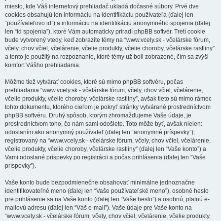
miesto, kde Váš internetový prehliadač ukladá dočasné súbory. Prvé dve
cookies obsahujú len informáciu na identifikáciu používateľa (ďalej len
“používateľovo id”) a informáciu na identifikáciu anonymného spojenia (ďalej
len “id spojenia”), ktoré Vám automaticky priradí phpBB softvér. Tretí cookie
bude vytvorený vtedy, keď zobrazíte témy na “www.vcely.sk - včelárske fórum,
včely, chov včiel, včelárenie, včelie produkty, včelie choroby, včelárske rastliny”
a tento je použitý na rozpoznanie, ktoré témy už boli zobrazené, čím sa zvýši
komfort Vášho prehliadania.
Môžme tiež vytvárať cookies, ktoré sú mimo phpBB softvéru, počas
prehliadania “www.vcely.sk - včelárske fórum, včely, chov včiel, včelárenie,
včelie produkty, včelie choroby, včelárske rastliny”, avšak tieto sú mimo rámec
tohto dokumentu, ktorého cieľom je pokryť stránky vytvárané prostredníctvom
phpBB softvéru. Druhý spôsob, ktorým zhromažďujeme Vaše údaje, je
prostredníctvom toho, čo nám sami odošlete. Toto môže byť, avšak nielen:
odoslaním ako anonymný používateľ (ďalej len “anonymné príspevky”),
registrovaný na “www.vcely.sk - včelárske fórum, včely, chov včiel, včelárenie,
včelie produkty, včelie choroby, včelárske rastliny” (ďalej len “Vaše konto”) a
Vami odoslané príspevky po registrácii a počas prihlásenia (ďalej len “Vaše
príspevky”).
Vaše konto bude bezpodmienečne obsahovať minimálne jednoznačne
identifikovateľné meno (ďalej len “Vaše používateľské meno”), osobné heslo
pre prihlásenie sa na Vaše konto (ďalej len “Vaše heslo”) a osobnú, platnú e-
mailovú adresu (ďalej len “Váš e-mail”). Vaše údaje pre Vaše konto na
“www.vcely.sk - včelárske fórum, včely, chov včiel, včelárenie, včelie produkty,