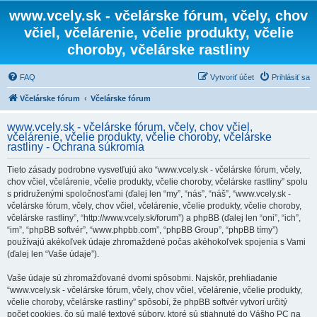
www.vcely.sk - včelárske fórum, včely, chov
včiel, včelárenie, včelie produkty, včelie
choroby, včelárske rastliny
FAQ
Vytvoriť účet
Prihlásiť sa
Včelárske fórum
Včelárske fórum
www.vcely.sk - včelárske fórum, včely, chov včiel,
včelárenie, včelie produkty, včelie choroby, včelárske
rastliny - Ochrana súkromia
Tieto zásady podrobne vysvetľujú ako “www.vcely.sk - včelárske fórum, včely,
chov včiel, včelárenie, včelie produkty, včelie choroby, včelárske rastliny” spolu
s pridruženými spoločnosťami (ďalej len “my”, “nás”, “náš”, “www.vcely.sk -
včelárske fórum, včely, chov včiel, včelárenie, včelie produkty, včelie choroby,
včelárske rastliny”, “http://www.vcely.sk/forum”) a phpBB (ďalej len “oni”, “ich”,
“im”, “phpBB softvér”, “www.phpbb.com”, “phpBB Group”, “phpBB tímy”)
používajú akékoľvek údaje zhromaždené počas akéhokoľvek spojenia s Vami
(ďalej len “Vaše údaje”).
Vaše údaje sú zhromažďované dvomi spôsobmi. Najskôr, prehliadanie
“www.vcely.sk - včelárske fórum, včely, chov včiel, včelárenie, včelie produkty,
včelie choroby, včelárske rastliny” spôsobí, že phpBB softvér vytvorí určitý
počet cookies, čo sú malé textové súbory, ktoré sú stiahnuté do Vášho PC na