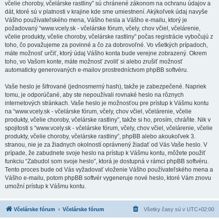
včelie choroby, včelárske rastliny” sú chránené zákonom na ochranu údajov a
dát, ktoré sú v platnosti v krajine kde sme umiestnení. Akýkoľvek údaj navyše
Vášho používateľského mena, Vášho hesla a Vášho e-mailu, ktorý je
požadovaný “www.vcely.sk - včelárske fórum, včely, chov včiel, včelárenie,
včelie produkty, včelie choroby, včelárske rastliny” počas registrácie vybočujú z
toho, čo považujeme za povinné a čo za dobrovoľné. Vo všetkých prípadoch,
máte možnosť určiť, ktorý údaj Vášho konta bude verejne zobrazený. Okrem
toho, vo Vašom konte, máte možnosť zvoliť si alebo zrušiť možnosť
automaticky generovaných e-mailov prostredníctvom phpBB softvéru.
Vaše heslo je šifrované (jednosmerný hash), takže je zabezpečené. Napriek
tomu, je odporúčané, aby ste nepoužívali rovnaké heslo na rôznych
internetových stránkach. Vaše heslo je možnosťou pre prístup k Vášmu kontu
na “www.vcely.sk - včelárske fórum, včely, chov včiel, včelárenie, včelie
produkty, včelie choroby, včelárske rastliny”, takže si ho, prosím, chráňte. Nik v
spojitosti s “www.vcely.sk - včelárske fórum, včely, chov včiel, včelárenie, včelie
produkty, včelie choroby, včelárske rastliny”, phpBB alebo akoukoľvek 3.
stranou, nie je za žiadnych okolností oprávnený žiadať od Vás Vaše heslo. V
prípade, že zabudnete svoje heslo na prístup k Vášmu kontu, môžete použiť
funkciu “Zabudol som svoje heslo”, ktorá je dostupná v rámci phpBB softvéru.
Tento proces bude od Vás vyžadovať vloženie Vášho používateľského mena a
Vášho e-mailu, potom phpBB softvér vygeneruje nové heslo, ktoré Vám znovu
umožní prístup k Vášmu kontu.
Včelárske fórum
Včelárske fórum
Všetky časy sú v
UTC+02:00