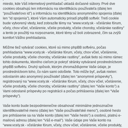
miesto, kde Váš internetový prehliadač ukladá dočasné súbory. Prvé dve
cookies obsahujú len informáciu na identifikáciu používateľa (ďalej len
“používateľovo id”) a informáciu na identifikáciu anonymného spojenia (ďalej
len “id spojenia”), ktoré Vám automaticky priradí phpBB softvér. Tretí cookie
bude vytvorený vtedy, keď zobrazíte témy na “www.vcely.sk - včelárske fórum,
včely, chov včiel, včelárenie, včelie produkty, včelie choroby, včelárske rastliny”
a tento je použitý na rozpoznanie, ktoré témy už boli zobrazené, čím sa zvýši
komfort Vášho prehliadania.
Môžme tiež vytvárať cookies, ktoré sú mimo phpBB softvéru, počas
prehliadania “www.vcely.sk - včelárske fórum, včely, chov včiel, včelárenie,
včelie produkty, včelie choroby, včelárske rastliny”, avšak tieto sú mimo rámec
tohto dokumentu, ktorého cieľom je pokryť stránky vytvárané prostredníctvom
phpBB softvéru. Druhý spôsob, ktorým zhromažďujeme Vaše údaje, je
prostredníctvom toho, čo nám sami odošlete. Toto môže byť, avšak nielen:
odoslaním ako anonymný používateľ (ďalej len “anonymné príspevky”),
registrovaný na “www.vcely.sk - včelárske fórum, včely, chov včiel, včelárenie,
včelie produkty, včelie choroby, včelárske rastliny” (ďalej len “Vaše konto”) a
Vami odoslané príspevky po registrácii a počas prihlásenia (ďalej len “Vaše
príspevky”).
Vaše konto bude bezpodmienečne obsahovať minimálne jednoznačne
identifikovateľné meno (ďalej len “Vaše používateľské meno”), osobné heslo
pre prihlásenie sa na Vaše konto (ďalej len “Vaše heslo”) a osobnú, platnú e-
mailovú adresu (ďalej len “Váš e-mail”). Vaše údaje pre Vaše konto na
“www.vcely.sk - včelárske fórum, včely, chov včiel, včelárenie, včelie produkty,