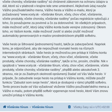
včelie choroby, včelárske rastliny” sú chránené zákonom na ochranu údajov a
dát, ktoré sú v platnosti v krajine kde sme umiestnení. Akýkoľvek údaj navyše
Vášho používateľského mena, Vášho hesla a Vášho e-mailu, ktorý je
požadovaný “www.vcely.sk - včelárske fórum, včely, chov včiel, včelárenie,
včelie produkty, včelie choroby, včelárske rastliny” počas registrácie vybočujú z
toho, čo považujeme za povinné a čo za dobrovoľné. Vo všetkých prípadoch,
máte možnosť určiť, ktorý údaj Vášho konta bude verejne zobrazený. Okrem
toho, vo Vašom konte, máte možnosť zvoliť si alebo zrušiť možnosť
automaticky generovaných e-mailov prostredníctvom phpBB softvéru.
Vaše heslo je šifrované (jednosmerný hash), takže je zabezpečené. Napriek
tomu, je odporúčané, aby ste nepoužívali rovnaké heslo na rôznych
internetových stránkach. Vaše heslo je možnosťou pre prístup k Vášmu kontu
na “www.vcely.sk - včelárske fórum, včely, chov včiel, včelárenie, včelie
produkty, včelie choroby, včelárske rastliny”, takže si ho, prosím, chráňte. Nik v
spojitosti s “www.vcely.sk - včelárske fórum, včely, chov včiel, včelárenie, včelie
produkty, včelie choroby, včelárske rastliny”, phpBB alebo akoukoľvek 3.
stranou, nie je za žiadnych okolností oprávnený žiadať od Vás Vaše heslo. V
prípade, že zabudnete svoje heslo na prístup k Vášmu kontu, môžete použiť
funkciu “Zabudol som svoje heslo”, ktorá je dostupná v rámci phpBB softvéru.
Tento proces bude od Vás vyžadovať vloženie Vášho používateľského mena a
Vášho e-mailu, potom phpBB softvér vygeneruje nové heslo, ktoré Vám znovu
umožní prístup k Vášmu kontu.
Včelárske fórum
Včelárske fórum
Všetky časy sú v
UTC+02:00