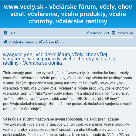
www.vcely.sk - včelárske fórum, včely, chov
včiel, včelárenie, včelie produkty, včelie
choroby, včelárske rastliny
FAQ
Vytvoriť účet
Prihlásiť sa
Včelárske fórum
Včelárske fórum
www.vcely.sk - včelárske fórum, včely, chov včiel,
včelárenie, včelie produkty, včelie choroby, včelárske
rastliny - Ochrana súkromia
Tieto zásady podrobne vysvetľujú ako “www.vcely.sk - včelárske fórum, včely,
chov včiel, včelárenie, včelie produkty, včelie choroby, včelárske rastliny” spolu
s pridruženými spoločnosťami (ďalej len “my”, “nás”, “náš”, “www.vcely.sk -
včelárske fórum, včely, chov včiel, včelárenie, včelie produkty, včelie choroby,
včelárske rastliny”, “http://www.vcely.sk/forum”) a phpBB (ďalej len “oni”, “ich”,
“im”, “phpBB softvér”, “www.phpbb.com”, “phpBB Group”, “phpBB tímy”)
používajú akékoľvek údaje zhromaždené počas akéhokoľvek spojenia s Vami
(ďalej len “Vaše údaje”).
Vaše údaje sú zhromažďované dvomi spôsobmi. Najskôr, prehliadanie
“www.vcely.sk - včelárske fórum, včely, chov včiel, včelárenie, včelie produkty,
včelie choroby, včelárske rastliny” spôsobí, že phpBB softvér vytvorí určitý
počet cookies, čo sú malé textové súbory, ktoré sú stiahnuté do Vášho PC na