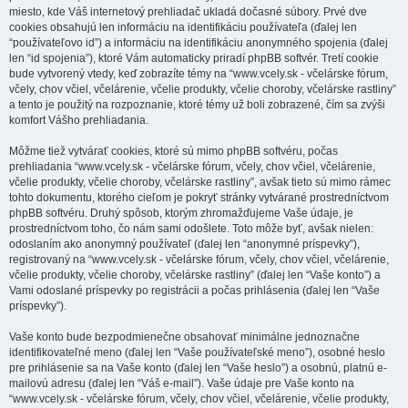
miesto, kde Váš internetový prehliadač ukladá dočasné súbory. Prvé dve
cookies obsahujú len informáciu na identifikáciu používateľa (ďalej len
“používateľovo id”) a informáciu na identifikáciu anonymného spojenia (ďalej
len “id spojenia”), ktoré Vám automaticky priradí phpBB softvér. Tretí cookie
bude vytvorený vtedy, keď zobrazíte témy na “www.vcely.sk - včelárske fórum,
včely, chov včiel, včelárenie, včelie produkty, včelie choroby, včelárske rastliny”
a tento je použitý na rozpoznanie, ktoré témy už boli zobrazené, čím sa zvýši
komfort Vášho prehliadania.
Môžme tiež vytvárať cookies, ktoré sú mimo phpBB softvéru, počas
prehliadania “www.vcely.sk - včelárske fórum, včely, chov včiel, včelárenie,
včelie produkty, včelie choroby, včelárske rastliny”, avšak tieto sú mimo rámec
tohto dokumentu, ktorého cieľom je pokryť stránky vytvárané prostredníctvom
phpBB softvéru. Druhý spôsob, ktorým zhromažďujeme Vaše údaje, je
prostredníctvom toho, čo nám sami odošlete. Toto môže byť, avšak nielen:
odoslaním ako anonymný používateľ (ďalej len “anonymné príspevky”),
registrovaný na “www.vcely.sk - včelárske fórum, včely, chov včiel, včelárenie,
včelie produkty, včelie choroby, včelárske rastliny” (ďalej len “Vaše konto”) a
Vami odoslané príspevky po registrácii a počas prihlásenia (ďalej len “Vaše
príspevky”).
Vaše konto bude bezpodmienečne obsahovať minimálne jednoznačne
identifikovateľné meno (ďalej len “Vaše používateľské meno”), osobné heslo
pre prihlásenie sa na Vaše konto (ďalej len “Vaše heslo”) a osobnú, platnú e-
mailovú adresu (ďalej len “Váš e-mail”). Vaše údaje pre Vaše konto na
“www.vcely.sk - včelárske fórum, včely, chov včiel, včelárenie, včelie produkty,